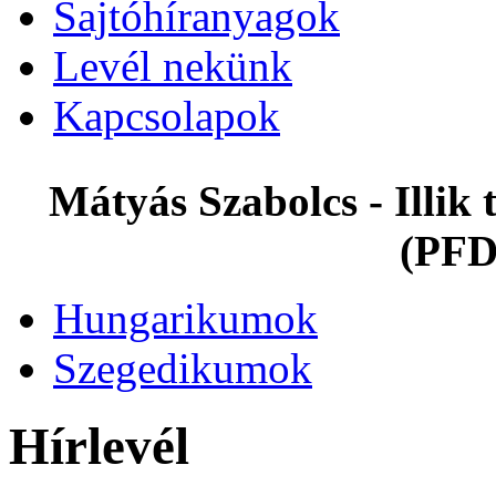
Sajtóhíranyagok
Levél nekünk
Kapcsolapok
Mátyás Szabolcs - Illi
(PFD
Hungarikumok
Szegedikumok
Hírlevél