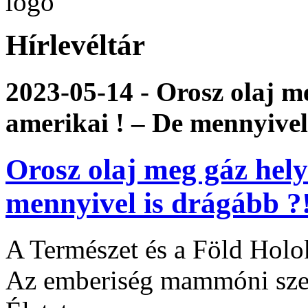
Hírlevéltár
2023-05-14 - Orosz olaj m
amerikai ! – De mennyivel
Orosz olaj meg gáz hely
mennyivel is drágább ?
A Természet és a Föld Holo
Az emberiség mammóni szeme