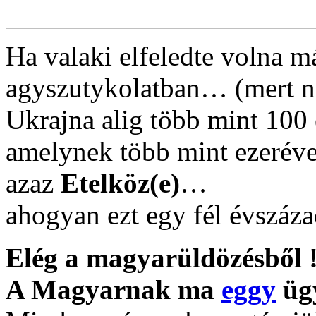
Ha valaki elfeledte volna 
agyszutykolatban… (mert n
Ukrajna alig több mint 100 
amelynek több mint ezeréve
azaz
Etelköz(e)
…
ahogyan ezt egy fél évszáz
Elég a magyarüldözésből !
A Magyarnak ma
eggy
ügy