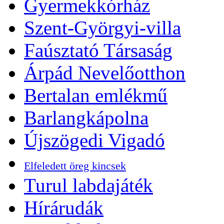
Gyermekkórház
Szent-Györgyi-villa
Faúsztató Társaság
Árpád Nevelőotthon
Bertalan emlékmű
Barlangkápolna
Újszögedi Vigadó
Elfeledett öreg kincsek
Turul labdajáték
Hírárudák