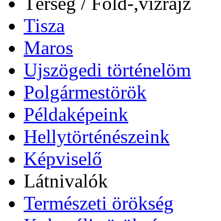
Térség / Föld-,vízrajz
Tisza
Maros
Ujszögedi történelöm
Polgármestörök
Példaképeink
Hellytörténészeink
Képviselő
Látnivalók
Természeti örökség