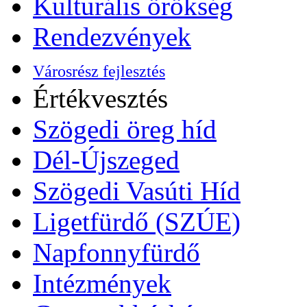
Kulturális örökség
Rendezvények
Városrész fejlesztés
Értékvesztés
Szögedi öreg híd
Dél-Újszeged
Szögedi Vasúti Híd
Ligetfürdő (SZÚE)
Napfonnyfürdő
Intézmények