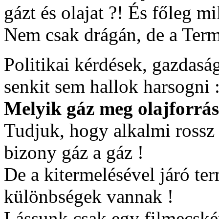
gázt és olajat ?! És főleg m
Nem csak drágán, de a Termé
Politikai kérdések, gazda
senkit sem hallok harsogni 
Melyik gáz meg olajforrás
Tudjuk, hogy alkalmi rossz 
bizony gáz a gáz !
De a kitermelésével járó t
különbségek vannak !
Lássunk csak egy filmecskét