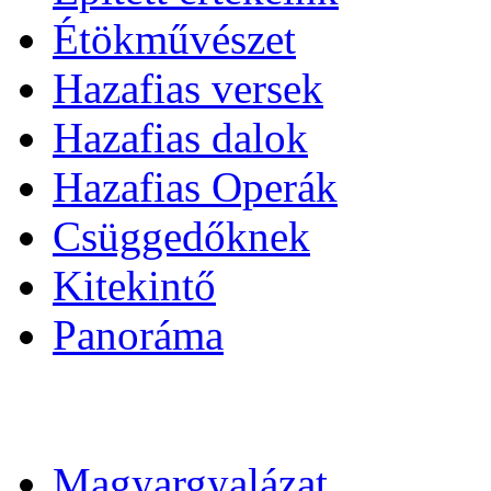
Étökművészet
Hazafias versek
Hazafias dalok
Hazafias Operák
Csüggedőknek
Kitekintő
Panoráma
Magyargyalázat