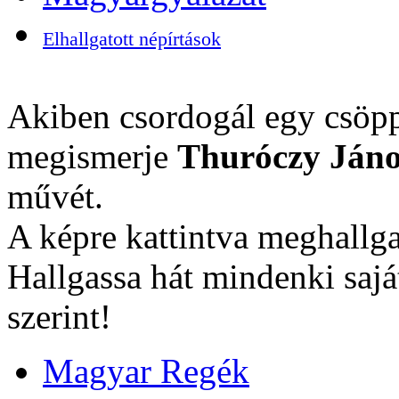
Elhallgatott népírtások
Akiben csordogál egy csöpp
megismerje
Thuróczy Jáno
művét.
A képre kattintva meghallga
Hallgassa hát mindenki sajá
szerint!
Magyar Regék