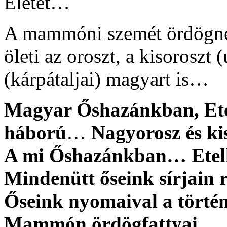
Életet…
A mammóni szemét ördögnép
öleti az oroszt, a kisoroszt 
(kárpátaljai) magyart is…
Magyar Őshazánkban, Ete
háború
…
Nagyorosz és ki
A mi Őshazánkban… Etelk
Mindenütt őseink sírjai
Őseink nyomaival a történ
Mammón ördögfattyai…