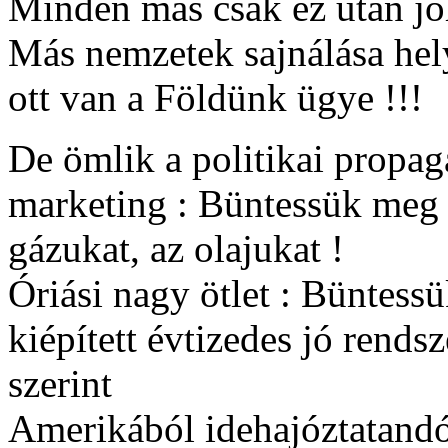
Minden más csak ez után j
Más nemzetek sajnálása hel
ott van a Földünk ügye !!!
De ömlik a politikai prop
marketing : Büntessük meg a
gázukat, az olajukat !
Óriási nagy ötlet : Büntess
kiépített évtizedes jó rends
szerint
Amerikából idehajóztatandó