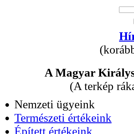
Hí
(korább
A Magyar Királys
(A terkép rák
Nemzeti ügyeink
Természeti értékeink
Épített értékeink