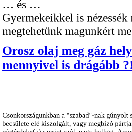
… és …
Gyermekeikkel is nézessék
megtehetünk magunkért meg
Orosz olaj meg gáz hely
mennyivel is drágább ?!
Csonkországunkban a "szabad"-nak gúnyolt sa
becsülete elé kiszolgált, vagy megbízó pártja
pártérdeke(k) szerint szól, vagy hallgat. A