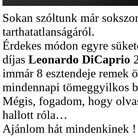
Sokan szóltunk már sokszo
tarthatatlanságáról.
Érdekes módon egyre süket
díjas
Leonardo DiCaprio
2
immár 8 esztendeje remek ös
mindennapi tömeggyilkos b
Mégis, fogadom, hogy olva
hallott róla…
Ajánlom hát mindenkinek !