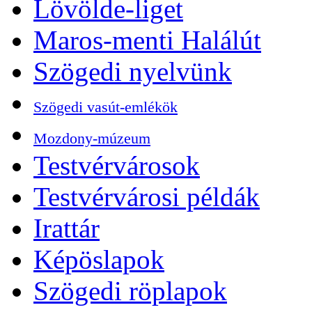
Lövölde-liget
Maros-menti Halálút
Szögedi nyelvünk
Szögedi vasút-emlékök
Mozdony-múzeum
Testvérvárosok
Testvérvárosi példák
Irattár
Képöslapok
Szögedi röplapok