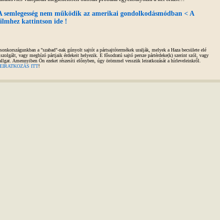
A semlegesség nem működik az amerikai gondolkodásmódban < A
filmhez kattintson ide !
sonkországunkban a "szabad"-nak gúnyolt sajtót a pártsajtótermékek uralják, melyek a Haza becsülete elé
iszolgált, vagy megbízó pártjaik érdekeit helyezik. E fősodratú sajtó persze pártérdeke(k) szerint szól, vagy
allgat. Amennyiben Ön ezeket részesíti előnyben, úgy örömmel vesszük leiratkozását a hírleveleinkről.
EIRATKOZÁS ITT
!