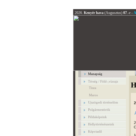
2026.
Kenyér hava
(Augusztus)
07
.-e -
A
Manapság
Térség / Föld-,vízrajz
H
Tisza
Maros
Ujszögedi történelöm
2
Polgármestörök
Példaképeink
2
Hellytörténészeink
O
Képviselő
J