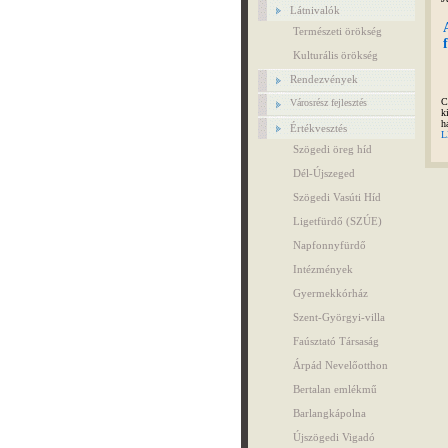
Látnivalók
Természeti örökség
Kulturális örökség
Rendezvények
C
Városrész fejlesztés
k
h
Értékvesztés
L
Szögedi öreg híd
Dél-Újszeged
Szögedi Vasúti Híd
Ligetfürdő (SZÚE)
Napfonnyfürdő
Intézmények
Gyermekkórház
Szent-Györgyi-villa
Faúsztató Társaság
Árpád Nevelőotthon
Bertalan emlékmű
Barlangkápolna
Újszögedi Vigadó