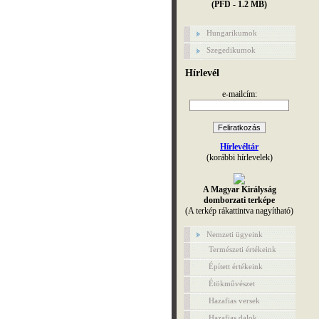
(PFD - 1.2 MB)
Hungarikumok
Szegedikumok
Hírlevél
e-mailcím:
Hírlevéltár
(korábbi hírlevelek)
A Magyar Királyság
domborzati terképe
(A terkép rákattintva nagyítható)
Nemzeti ügyeink
Természeti értékeink
Épített értékeink
Étökművészet
Hazafias versek
Hazafias dalok