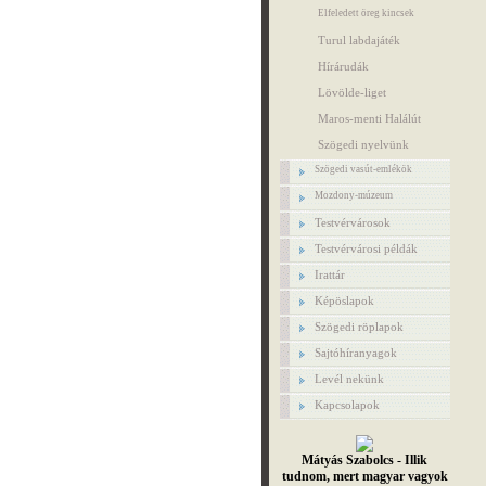
Elfeledett öreg kincsek
Turul labdajáték
Hírárudák
Lövölde-liget
Maros-menti Halálút
Szögedi nyelvünk
Szögedi vasút-emlékök
Mozdony-múzeum
Testvérvárosok
Testvérvárosi példák
Irattár
Képöslapok
Szögedi röplapok
Sajtóhíranyagok
Levél nekünk
Kapcsolapok
Mátyás Szabolcs - Illik
tudnom, mert magyar vagyok