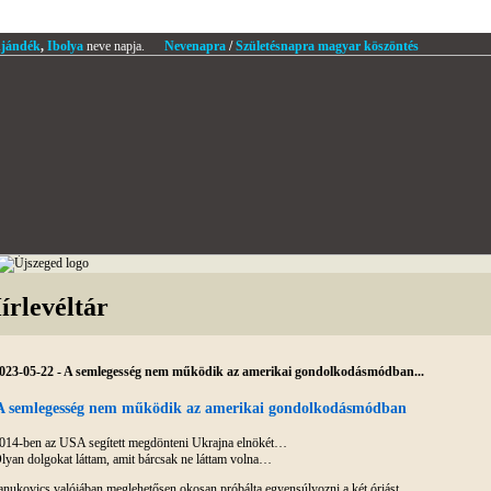
jándék
,
Ibolya
neve napja.
Nevenapra
/
Születésnapra magyar köszöntés
írlevéltár
023-05-22 - A semlegesség nem működik az amerikai gondolkodásmódban...
A semlegesség nem működik az amerikai gondolkodásmódban
014-ben az USA segített megdönteni Ukrajna elnökét…
lyan dolgokat láttam, amit bárcsak ne láttam volna…
anukovics valójában meglehetősen okosan próbálta egyensúlyozni a két óriást…