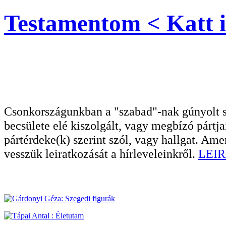
Testamentom < Katt i
Csonkországunkban a "szabad"-nak gúnyolt sa
becsülete elé kiszolgált, vagy megbízó pártja
pártérdeke(k) szerint szól, vagy hallgat. A
vesszük leiratkozását a hírleveleinkről.
LEIR