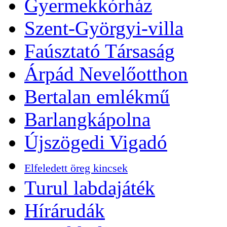
Gyermekkórház
Szent-Györgyi-villa
Faúsztató Társaság
Árpád Nevelőotthon
Bertalan emlékmű
Barlangkápolna
Újszögedi Vigadó
Elfeledett öreg kincsek
Turul labdajáték
Hírárudák