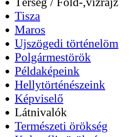
Térség / Föld-,vízrajz
Tisza
Maros
Ujszögedi történelöm
Polgármestörök
Példaképeink
Hellytörténészeink
Képviselő
Látnivalók
Természeti örökség