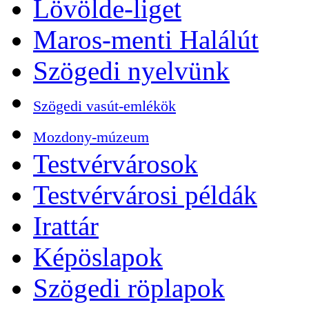
Lövölde-liget
Maros-menti Halálút
Szögedi nyelvünk
Szögedi vasút-emlékök
Mozdony-múzeum
Testvérvárosok
Testvérvárosi példák
Irattár
Képöslapok
Szögedi röplapok