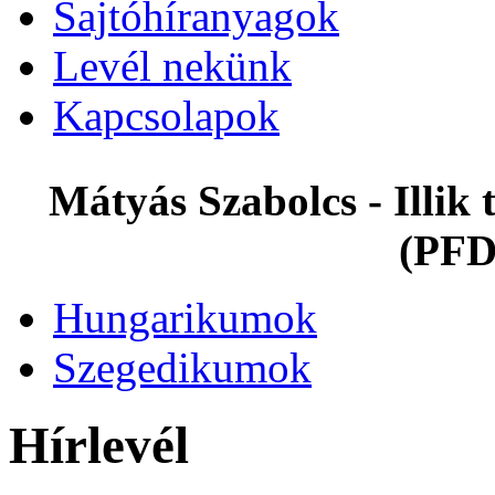
Sajtóhíranyagok
Levél nekünk
Kapcsolapok
Mátyás Szabolcs - Illi
(PFD
Hungarikumok
Szegedikumok
Hírlevél