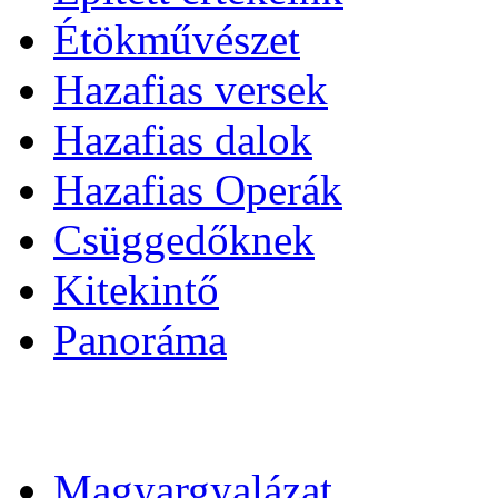
Étökművészet
Hazafias versek
Hazafias dalok
Hazafias Operák
Csüggedőknek
Kitekintő
Panoráma
Magyargyalázat