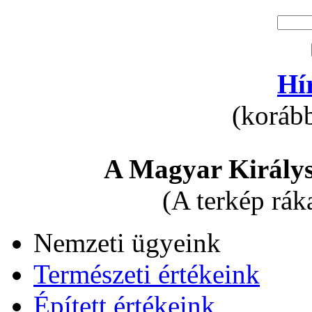
Hí
(korább
A Magyar Királys
(A terkép rák
Nemzeti ügyeink
Természeti értékeink
Épített értékeink