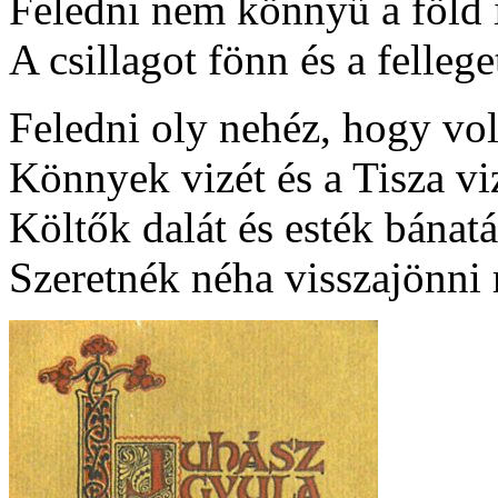
Feledni nem könnyű a föld i
A csillagot fönn és a fellege
Feledni oly nehéz, hogy vo
Könnyek vizét és a Tisza vi
Költők dalát és esték bánatá
Szeretnék néha visszajönni