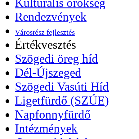
Kulturális örökség
Rendezvények
Városrész fejlesztés
Értékvesztés
Szögedi öreg híd
Dél-Újszeged
Szögedi Vasúti Híd
Ligetfürdő (SZÚE)
Napfonnyfürdő
Intézmények