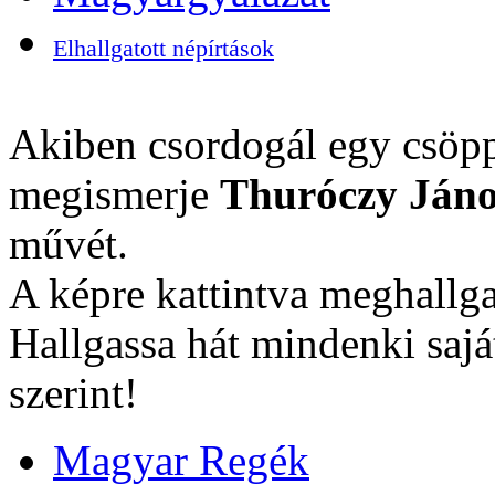
Elhallgatott népírtások
Akiben csordogál egy csöpp
megismerje
Thuróczy Jáno
művét.
A képre kattintva meghallga
Hallgassa hát mindenki sajá
szerint!
Magyar Regék