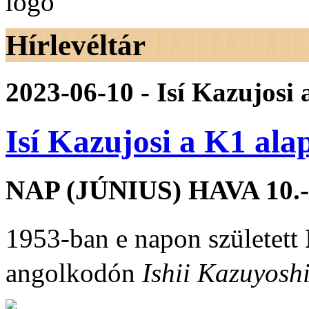
Hírlevéltár
2023-06-10 - Isí Kazujosi 
Isí Kazujosi a K1 ala
NAP (JÚNIUS) HAVA 10.-ÉN
1953-ban e napon született
angolkodón
Ishii Kazuyosh