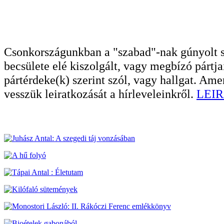
Csonkországunkban a "szabad"-nak gúnyolt sa
becsülete elé kiszolgált, vagy megbízó pártja
pártérdeke(k) szerint szól, vagy hallgat. A
vesszük leiratkozását a hírleveleinkről.
LEIR