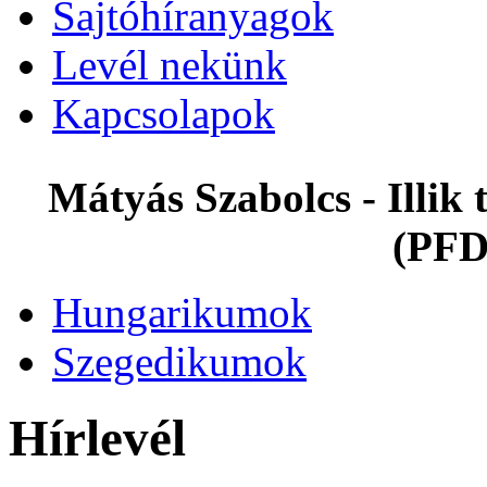
Sajtóhíranyagok
Levél nekünk
Kapcsolapok
Mátyás Szabolcs - Illi
(PFD
Hungarikumok
Szegedikumok
Hírlevél