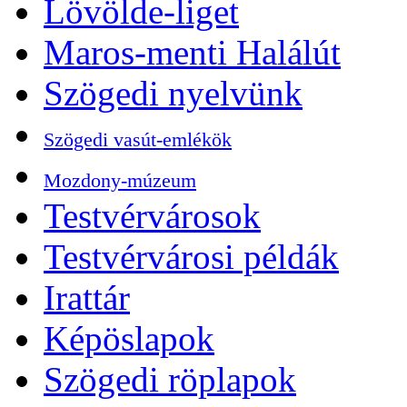
Lövölde-liget
Maros-menti Halálút
Szögedi nyelvünk
Szögedi vasút-emlékök
Mozdony-múzeum
Testvérvárosok
Testvérvárosi példák
Irattár
Képöslapok
Szögedi röplapok