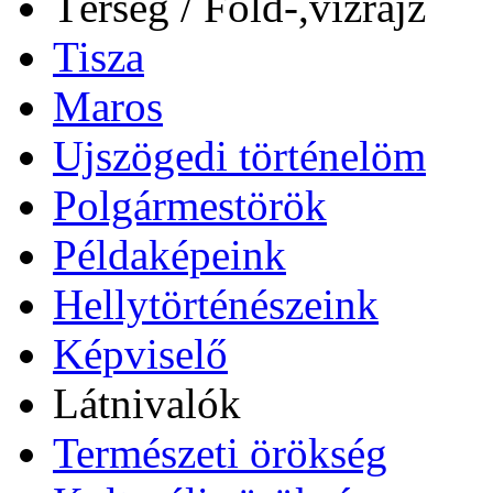
Térség / Föld-,vízrajz
Tisza
Maros
Ujszögedi történelöm
Polgármestörök
Példaképeink
Hellytörténészeink
Képviselő
Látnivalók
Természeti örökség