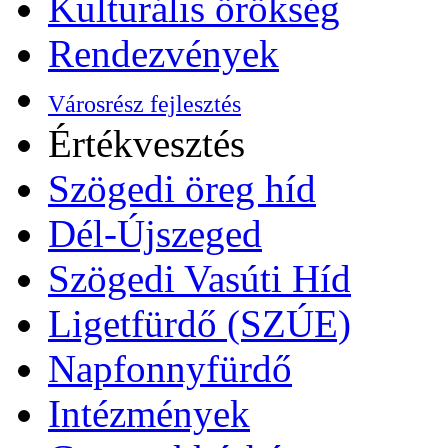
Kulturális örökség
Rendezvények
Városrész fejlesztés
Értékvesztés
Szögedi öreg híd
Dél-Újszeged
Szögedi Vasúti Híd
Ligetfürdő (SZÚE)
Napfonnyfürdő
Intézmények