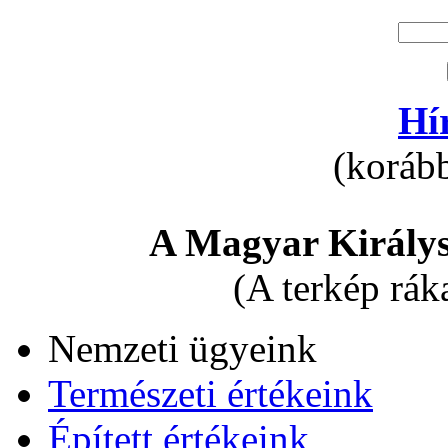
Hí
(korább
A Magyar Királys
(A terkép rák
Nemzeti ügyeink
Természeti értékeink
Épített értékeink