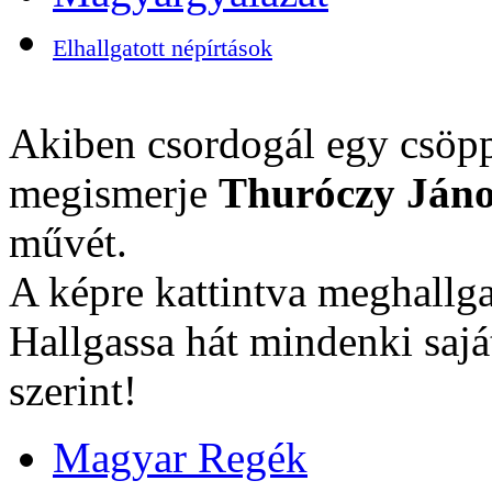
Elhallgatott népírtások
Akiben csordogál egy csöpp
megismerje
Thuróczy Jáno
művét.
A képre kattintva meghallga
Hallgassa hát mindenki sajá
szerint!
Magyar Regék