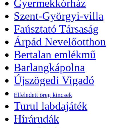
Gyermekkórház
Szent-Györgyi-villa
Faúsztató Társaság
Árpád Nevelőotthon
Bertalan emlékmű
Barlangkápolna
Újszögedi Vigadó
Elfeledett öreg kincsek
Turul labdajáték
Hírárudák