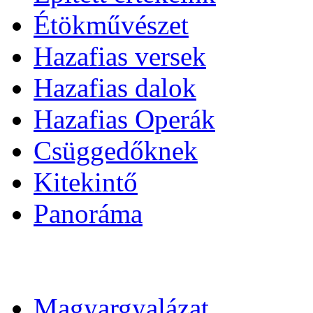
Étökművészet
Hazafias versek
Hazafias dalok
Hazafias Operák
Csüggedőknek
Kitekintő
Panoráma
Magyargyalázat