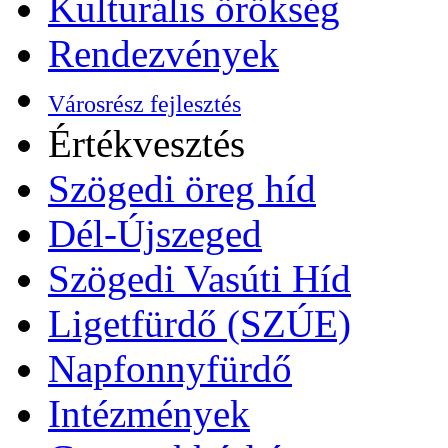
Kulturális örökség
Rendezvények
Városrész fejlesztés
Értékvesztés
Szögedi öreg híd
Dél-Újszeged
Szögedi Vasúti Híd
Ligetfürdő (SZÚE)
Napfonnyfürdő
Intézmények