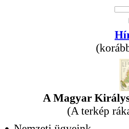
Hí
(korább
A Magyar Királys
(A terkép rák
Nemzeti ügyeink