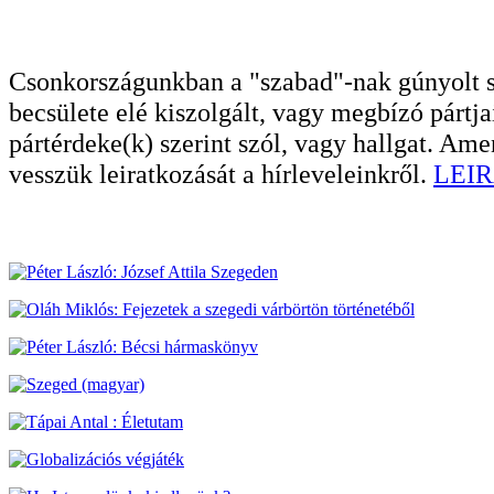
Csonkországunkban a "szabad"-nak gúnyolt sa
becsülete elé kiszolgált, vagy megbízó pártja
pártérdeke(k) szerint szól, vagy hallgat. A
vesszük leiratkozását a hírleveleinkről.
LEIR