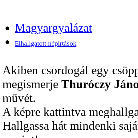
Magyargyalázat
Elhallgatott népírtások
Akiben csordogál egy csöpp
megismerje
Thuróczy Jáno
művét.
A képre kattintva meghallga
Hallgassa hát mindenki sajá