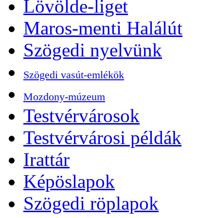
Lövölde-liget
Maros-menti Halálút
Szögedi nyelvünk
Szögedi vasút-emlékök
Mozdony-múzeum
Testvérvárosok
Testvérvárosi példák
Irattár
Képöslapok
Szögedi röplapok