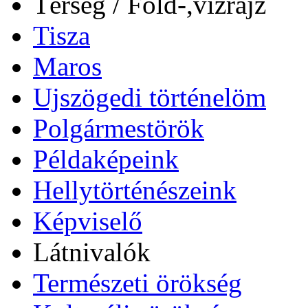
Térség / Föld-,vízrajz
Tisza
Maros
Ujszögedi történelöm
Polgármestörök
Példaképeink
Hellytörténészeink
Képviselő
Látnivalók
Természeti örökség