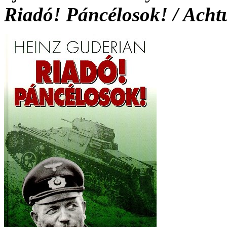
Riadó! Páncélosok! / Ach