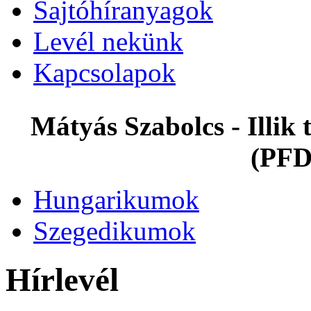
Sajtóhíranyagok
Levél nekünk
Kapcsolapok
Mátyás Szabolcs - Illi
(PFD
Hungarikumok
Szegedikumok
Hírlevél