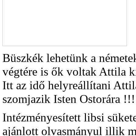
Büszkék lehetünk a némete
végtére is ők voltak Attila
Itt az idő helyreállítani Att
szomjazik Isten Ostorára !!!
Intézményesített libsi süket
ajánlott olvasmányul illik