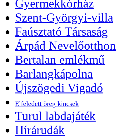
Gyermekkórház
Szent-Györgyi-villa
Faúsztató Társaság
Árpád Nevelőotthon
Bertalan emlékmű
Barlangkápolna
Újszögedi Vigadó
Elfeledett öreg kincsek
Turul labdajáték
Hírárudák