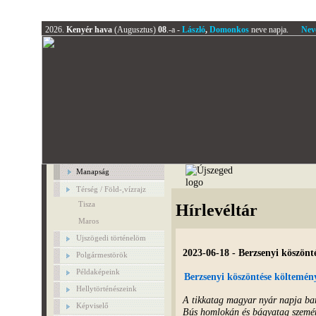
2026.
Kenyér hava
(Augusztus)
08
.-a -
László
,
Domonkos
neve napja.
Nev
Manapság
Térség / Föld-,vízrajz
Tisza
Hírlevéltár
Maros
Ujszögedi történelöm
2023-06-18 - Berzsenyi köszönt
Polgármestörök
Példaképeink
Berzsenyi köszöntése költemén
Hellytörténészeink
A tikkatag magyar nyár napja ba
Képviselő
Bús homlokán és bágyatag szemé