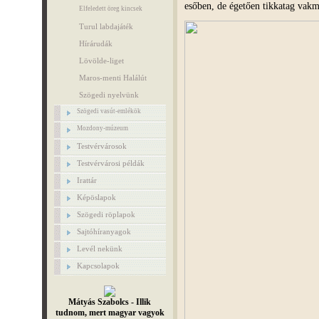
esőben, de égetően tikkatag vakme
Elfeledett öreg kincsek
Turul labdajáték
Hírárudák
Lövölde-liget
Maros-menti Halálút
Szögedi nyelvünk
Szögedi vasút-emlékök
Mozdony-múzeum
Testvérvárosok
Testvérvárosi példák
Irattár
Képöslapok
Szögedi röplapok
Sajtóhíranyagok
Levél nekünk
Kapcsolapok
Mátyás Szabolcs - Illik
tudnom, mert magyar vagyok