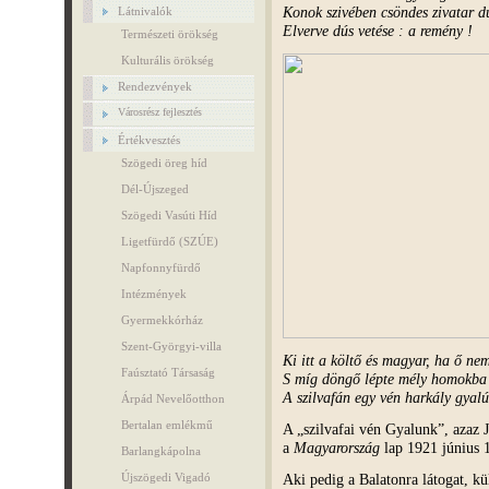
Konok szivében csöndes zivatar d
Látnivalók
Elverve dús vetése : a remény !
Természeti örökség
Kulturális örökség
Rendezvények
Városrész fejlesztés
Értékvesztés
Szögedi öreg híd
Dél-Újszeged
Szögedi Vasúti Híd
Ligetfürdő (SZÚE)
Napfonnyfürdő
Intézmények
Gyermekkórház
Szent-Györgyi-villa
Ki itt a költő és magyar, ha ő ne
Faúsztató Társaság
S míg döngő lépte mély homokba 
A szilvafán egy vén harkály gyalú
Árpád Nevelőotthon
Bertalan emlékmű
A „szilvafai vén Gyalunk”, azaz
a
Magyarország
lap 1921 június 1
Barlangkápolna
Aki pedig a Balatonra látogat, kü
Újszögedi Vigadó