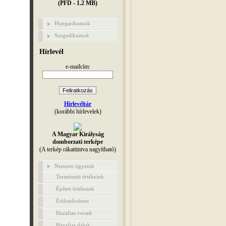
(PFD - 1.2 MB)
Hungarikumok
Szegedikumok
Hírlevél
e-mailcím:
Hírlevéltár
(korábbi hírlevelek)
A Magyar Királyság
domborzati terképe
(A terkép rákattintva nagyítható)
Nemzeti ügyeink
Természeti értékeink
Épített értékeink
Étökművészet
Hazafias versek
Hazafias dalok