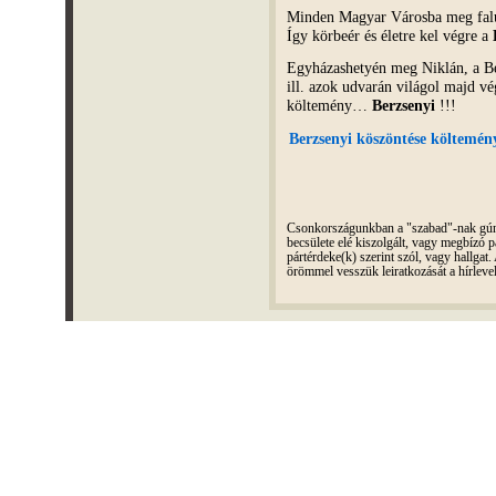
Minden Magyar Városba meg falub
Így körbeér és életre kel végre a
Egyházashetyén meg Niklán, a B
ill. azok udvarán világol majd vé
költemény…
Berzsenyi
!!!
Berzsenyi köszöntése költemény
Csonkországunkban a "szabad"-nak gúnyo
becsülete elé kiszolgált, vagy megbízó pá
pártérdeke(k) szerint szól, vagy hallga
örömmel vesszük leiratkozását a hírleve