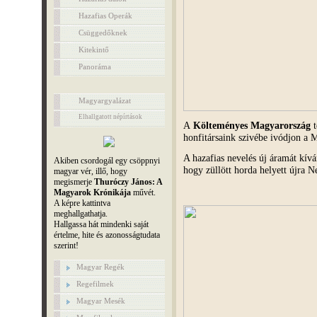
Hazafias Operák
Csüggedőknek
Kitekintő
Panoráma
Magyargyalázat
Elhallgatott népírtások
A
Költeményes Magyarország
t
honfitársaink szivébe ivódjon a 
A hazafias nevelés új áramát kív
Akiben csordogál egy csöppnyi
hogy züllött horda helyett újra 
magyar vér, illő, hogy
megismerje
Thuróczy János: A
Magyarok Krónikája
művét.
A képre kattintva
meghallgathatja.
Hallgassa hát mindenki saját
értelme, hite és azonosságtudata
szerint!
Magyar Regék
Regefilmek
Magyar Mesék