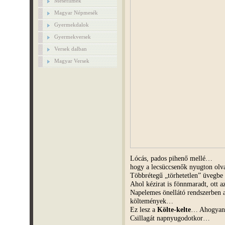
Mesefilmek
Magyar Népmesék
Gyermekdalok
Gyermekversek
Versek dalban
Magyar Versek
Lócás, pados pihenő mellé…
hogy a lecsüccsenők nyugton ol
Többrétegű „törhetetlen” üvegbe
Ahol kézirat is fönnmaradt, ott 
Napelemes önellátó rendszerben 
költemények…
Ez lesz a
Költe-kelte
… Ahogyan 
Csillagát napnyugodotkor…