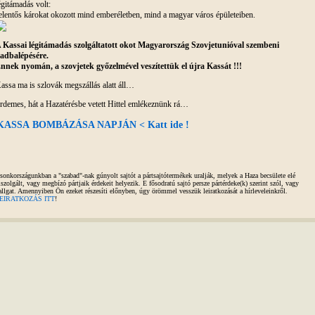
égitámadás volt:
elentős károkat okozott mind emberéletben, mind a magyar város épületeiben.
 Kassai légitámadás szolgáltatott okot Magyarország Szovjetunióval szembeni
adbalépésére.
nnek nyomán, a szovjetek győzelmével veszítettük el újra Kassát !!!
assa ma is szlovák megszállás alatt áll…
rdemes, hát a Hazatérésbe vetett Hittel emlékeznünk rá…
KASSA BOMBÁZÁSA NAPJÁN < Katt ide !
sonkországunkban a "szabad"-nak gúnyolt sajtót a pártsajtótermékek uralják, melyek a Haza becsülete elé
iszolgált, vagy megbízó pártjaik érdekeit helyezik. E fősodratú sajtó persze pártérdeke(k) szerint szól, vagy
allgat. Amennyiben Ön ezeket részesíti előnyben, úgy örömmel vesszük leiratkozását a hírleveleinkről.
EIRATKOZÁS ITT
!