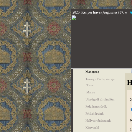
2026.
Kenyér hava
(Augusztus)
07
.-e -
A
Manapság
Térség / Föld-,vízrajz
H
Tisza
Maros
Ujszögedi történelöm
2
Polgármestörök
Példaképeink
N
Hellytörténészeink
Képviselő
1