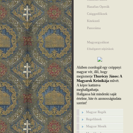
Hazafias Operák
Csüggedőknek
Kitekintő
Panoráma
Magyargyalázat
Elhallgatott népírtások
Akiben csordogál egy csöppnyi
magyar vér, illő, hogy
megismerje
Thuróczy János: A
Magyarok Krónikája
művét.
A képre kattintva
meghallgathatja.
Hallgassa hát mindenki saját
értelme, hite és azonosságtudata
szerint!
Magyar Regék
Regefilmek
Magyar Mesék