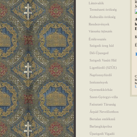
l
Látnivalók
J
Természeti örökség
Kulturális örökség
A
h
Rendezvények
E
Városrész fejlesztés
K
Értékvesztés
É
Szögedi öreg híd
Dél-Újszeged
Szögedi Vasúti Híd
Ligetfürdő (SZÚE)
Napfonnyfürdő
C
k
Intézmények
h
L
Gyermekkórház
Szent-Györgyi-villa
Faúsztató Társaság
Árpád Nevelőotthon
Bertalan emlékmű
Barlangkápolna
Újszögedi Vigadó