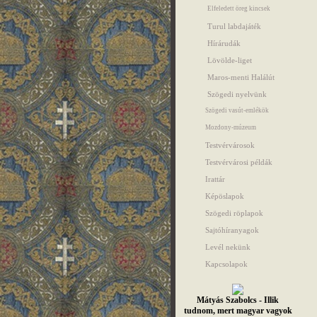
Elfeledett öreg kincsek
Turul labdajáték
Hírárudák
Lövölde-liget
Maros-menti Halálút
Szögedi nyelvünk
Szögedi vasút-emlékök
Mozdony-múzeum
Testvérvárosok
Testvérvárosi példák
Irattár
Képöslapok
Szögedi röplapok
Sajtóhíranyagok
Levél nekünk
Kapcsolapok
Mátyás Szabolcs - Illik
tudnom, mert magyar vagyok