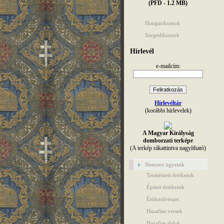
(PFD - 1.2 MB)
Hungarikumok
Szegedikumok
Hírlevél
e-mailcím:
Hírlevéltár
(korábbi hírlevelek)
A Magyar Királyság
domborzati terképe
(A terkép rákattintva nagyítható)
Nemzeti ügyeink
Természeti értékeink
Épített értékeink
Étökművészet
Hazafias versek
Hazafias dalok