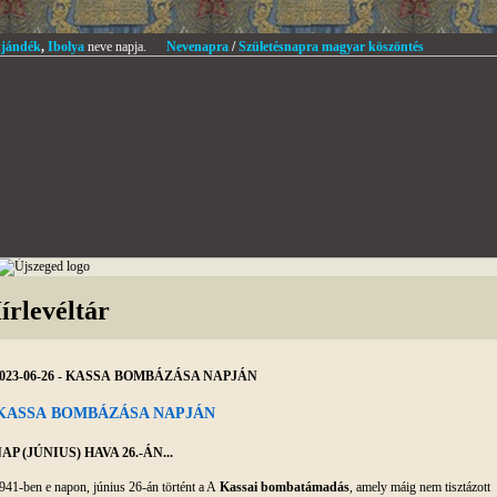
jándék
,
Ibolya
neve napja.
Nevenapra
/
Születésnapra magyar köszöntés
írlevéltár
023-06-26 - KASSA BOMBÁZÁSA NAPJÁN
KASSA BOMBÁZÁSA NAPJÁN
AP (JÚNIUS) HAVA 26.-ÁN...
941-ben e napon, június 26-án történt a A
Kassai bombatámadás
, amely máig nem tisztázott