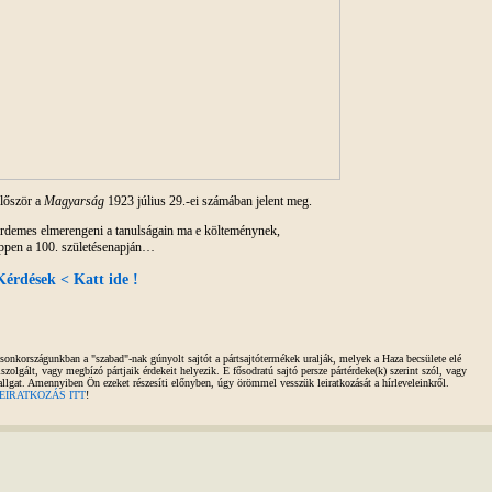
lőször a
Magyarság
1923 július 29.-ei számában jelent meg.
rdemes elmerengeni a tanulságain ma e költeménynek,
ppen a 100. születésenapján…
Kérdések < Katt ide !
sonkországunkban a "szabad"-nak gúnyolt sajtót a pártsajtótermékek uralják, melyek a Haza becsülete elé
iszolgált, vagy megbízó pártjaik érdekeit helyezik. E fősodratú sajtó persze pártérdeke(k) szerint szól, vagy
allgat. Amennyiben Ön ezeket részesíti előnyben, úgy örömmel vesszük leiratkozását a hírleveleinkről.
EIRATKOZÁS ITT
!