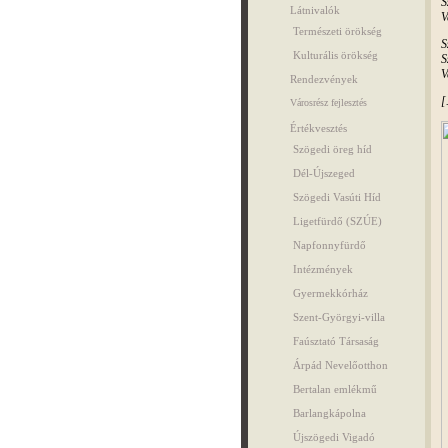
S
Látnivalók
V
Természeti örökség
S
Kulturális örökség
S
V
Rendezvények
[
Városrész fejlesztés
Értékvesztés
Szögedi öreg híd
Dél-Újszeged
Szögedi Vasúti Híd
Ligetfürdő (SZÚE)
Napfonnyfürdő
Intézmények
Gyermekkórház
Szent-Györgyi-villa
Faúsztató Társaság
Árpád Nevelőotthon
Bertalan emlékmű
Barlangkápolna
Újszögedi Vigadó