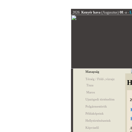
2026.
Kenyér hava
(Augusztus)
08
.-a -
L
Manapság
Térség / Föld-,vízrajz
H
Tisza
Maros
Ujszögedi történelöm
2
Polgármestörök
Példaképeink
Hellytörténészeink
Képviselő
A