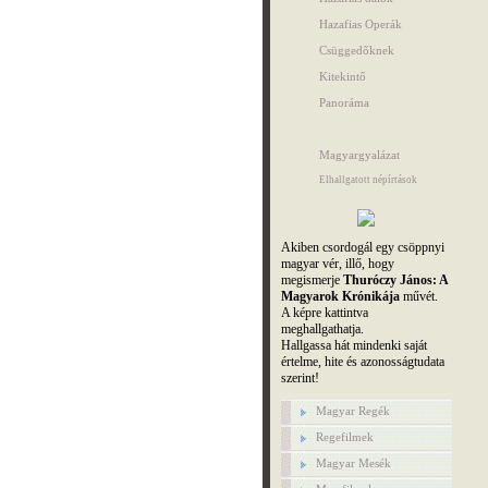
Hazafias Operák
Csüggedőknek
Kitekintő
Panoráma
Magyargyalázat
Elhallgatott népírtások
Akiben csordogál egy csöppnyi
magyar vér, illő, hogy
megismerje
Thuróczy János: A
Magyarok Krónikája
művét.
A képre kattintva
meghallgathatja.
Hallgassa hát mindenki saját
értelme, hite és azonosságtudata
szerint!
Magyar Regék
Regefilmek
Magyar Mesék