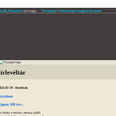
ászló
,
Domonkos
neve napja.
Nevenapra
/
Születésnapra magyar köszöntés
írlevéltár
023-07-19 - Kérdések
Kérdések
Éppen 100 éve...
z éveket, a messze, messze szálló