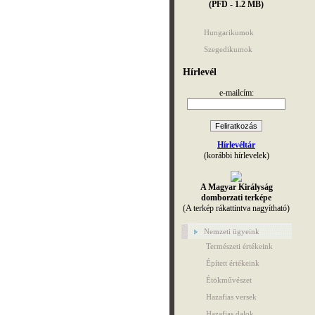
(PFD - 1.2 MB)
Hungarikumok
Szegedikumok
Hírlevél
e-mailcím:
Hírlevéltár
(korábbi hírlevelek)
A Magyar Királyság
domborzati terképe
(A terkép rákattintva nagyítható)
Nemzeti ügyeink
Természeti értékeink
Épített értékeink
Étökművészet
Hazafias versek
Hazafias dalok