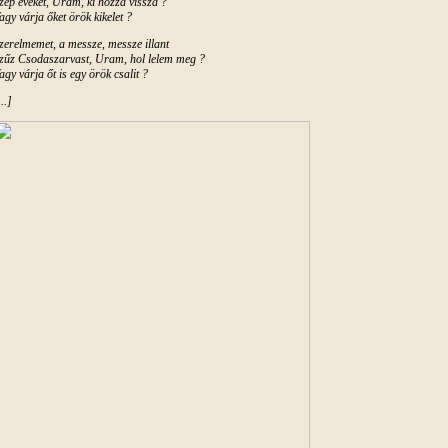
zép éveket, Uram, ki hozza vissza ?
agy várja őket örök kikelet ?
zerelmemet, a messze, messze illant
zűz Csodaszarvast, Uram, hol lelem meg ?
agy várja őt is egy örök csalit ?
...]