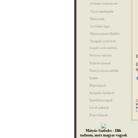
Elfeledett öreg kincsek
Turul labdajáték
Hírárudák
Lövölde-liget
Maros-menti Halálút
Szögedi nyelvünk
Szögedi vasút-emlékök
Mozdony-múzeum
E
Testvérvárosok
É
é
Testvérvárosi példák
Irattár
Képöslapok
Szögedi röplapok
Sajtóhíranyagok
C
k
Levél nekünk
h
L
Kapcsolapok
Mátyás Szabolcs - Illik
tudnom, mert magyar vagyok