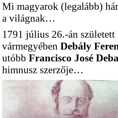
Mi magyarok (legalább) hár
a világnak…
1791 július 26.-án születet
vármegyében
Debály Feren
utóbb
Francisco José Deba
himnusz szerzője…