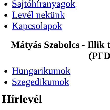
Sajtóhíranyagok
Levél nekünk
Kapcsolapok
Mátyás Szabolcs - Illi
(PFD
Hungarikumok
Szegedikumok
Hírlevél