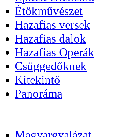
Étökművészet
Hazafias versek
Hazafias dalok
Hazafias Operák
Csüggedőknek
Kitekintő
Panoráma
Magyargyalázat