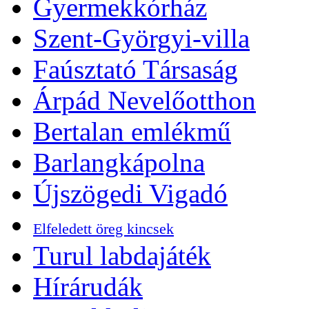
Gyermekkórház
Szent-Györgyi-villa
Faúsztató Társaság
Árpád Nevelőotthon
Bertalan emlékmű
Barlangkápolna
Újszögedi Vigadó
Elfeledett öreg kincsek
Turul labdajáték
Hírárudák