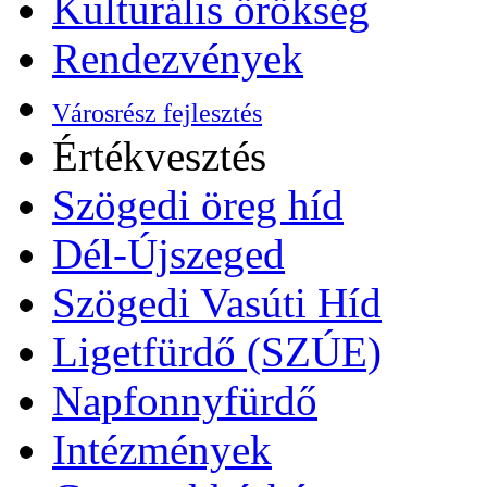
Kulturális örökség
Rendezvények
Városrész fejlesztés
Értékvesztés
Szögedi öreg híd
Dél-Újszeged
Szögedi Vasúti Híd
Ligetfürdő (SZÚE)
Napfonnyfürdő
Intézmények