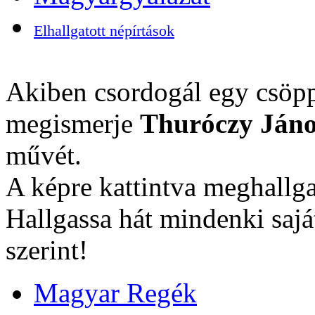
Elhallgatott népírtások
Akiben csordogál egy csöpp
megismerje
Thuróczy Jáno
művét.
A képre kattintva meghallga
Hallgassa hát mindenki sajá
szerint!
Magyar Regék