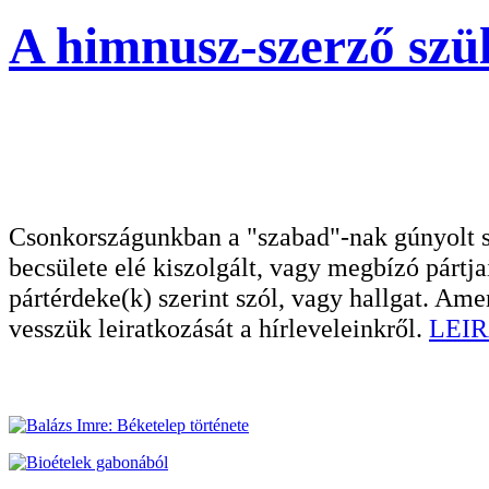
A himnusz-szerző szül
Csonkországunkban a "szabad"-nak gúnyolt sa
becsülete elé kiszolgált, vagy megbízó pártja
pártérdeke(k) szerint szól, vagy hallgat. A
vesszük leiratkozását a hírleveleinkről.
LEIR