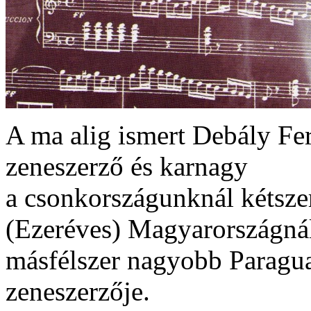
A ma alig ismert Debály F
zeneszerző és karnagy
a csonkországunknál kétsze
(Ezeréves) Magyarországná
másfélszer nagyobb Paragu
zeneszerzője.