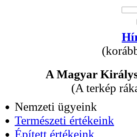
Hí
(korább
A Magyar Királys
(A terkép rák
Nemzeti ügyeink
Természeti értékeink
Épített értékeink