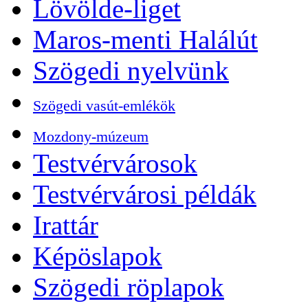
Lövölde-liget
Maros-menti Halálút
Szögedi nyelvünk
Szögedi vasút-emlékök
Mozdony-múzeum
Testvérvárosok
Testvérvárosi példák
Irattár
Képöslapok
Szögedi röplapok