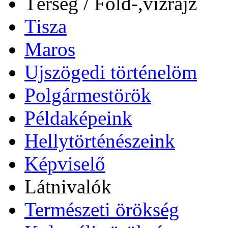
Térség / Föld-,vízrajz
Tisza
Maros
Ujszögedi történelöm
Polgármestörök
Példaképeink
Hellytörténészeink
Képviselő
Látnivalók
Természeti örökség