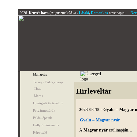
2026.
Kenyér hava
(Augusztus)
08
.-a -
László
,
Domonkos
neve napja.
Nev
Manapság
Térség / Föld-,vízrajz
Tisza
Hírlevéltár
Maros
Ujszögedi történelöm
2023-08-18 - Gyalu – Magyar 
Polgármestörök
Példaképeink
Gyalu – Magyar nyár
Hellytörténészeink
A
Magyar nyár
szülinapján…
Képviselő