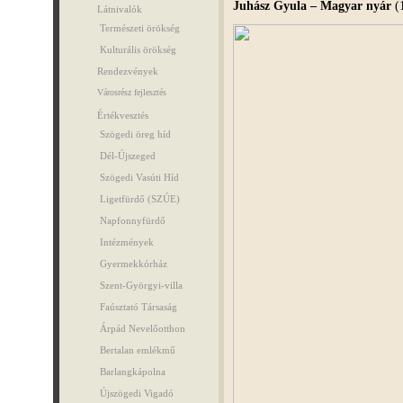
Juhász Gyula – Magyar nyár
(
Látnivalók
Természeti örökség
Kulturális örökség
Rendezvények
Városrész fejlesztés
Értékvesztés
Szögedi öreg híd
Dél-Újszeged
Szögedi Vasúti Híd
Ligetfürdő (SZÚE)
Napfonnyfürdő
Intézmények
Gyermekkórház
Szent-Györgyi-villa
Faúsztató Társaság
Árpád Nevelőotthon
Bertalan emlékmű
Barlangkápolna
Újszögedi Vigadó