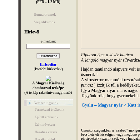
(PFD - 1.2 MB)
Hungarikumok
Szegedikumok
Hírlevél
e-mailcím:
Pipacsot éget a kövér határra
A lángoló magyar nyár tűzvarázs
Hírlevéltár
Hajdan tanulandó alapvers volt
(korábbi hírlevelek)
ösmerik !
A vírusterror mammóni uzsorásai
A Magyar Királyság
pimasz
) izzítják túl a kedélyeke
domborzati terképe
Így a
Magyar nyár
ma is nagyon 
(A terkép rákattintva nagyítható)
Tegyünk róla, hogy gyermekeink i
Nemzeti ügyeink
Gyalu – Magyar nyár < Katt id
Természeti értékeink
Épített értékeink
Étökművészet
Csonkországunkban a "szabad"-nak gúnyo
Hazafias versek
becsülete elé kiszolgált, vagy megbízó pá
pártérdeke(k) szerint szól, vagy hallga
Hazafias dalok