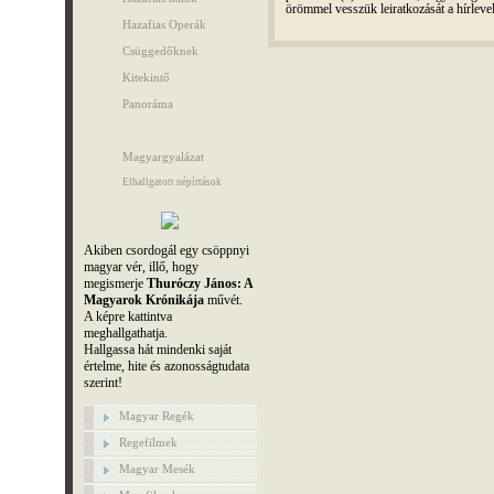
örömmel vesszük leiratkozását a hírleve
Hazafias Operák
Csüggedőknek
Kitekintő
Panoráma
Magyargyalázat
Elhallgatott népírtások
Akiben csordogál egy csöppnyi
magyar vér, illő, hogy
megismerje
Thuróczy János: A
Magyarok Krónikája
művét.
A képre kattintva
meghallgathatja.
Hallgassa hát mindenki saját
értelme, hite és azonosságtudata
szerint!
Magyar Regék
Regefilmek
Magyar Mesék