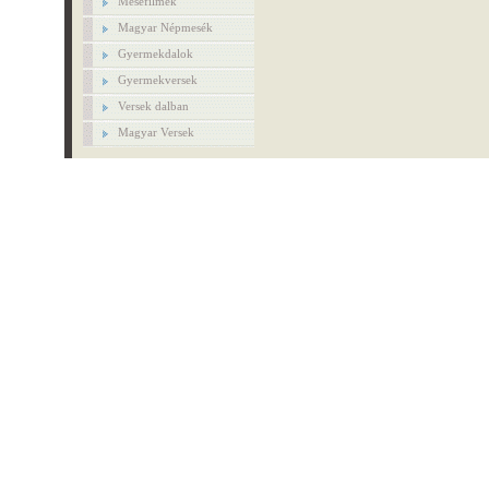
Mesefilmek
Magyar Népmesék
Gyermekdalok
Gyermekversek
Versek dalban
Magyar Versek