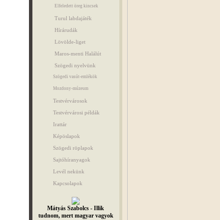
Elfeledett öreg kincsek
Turul labdajáték
Hírárudák
Lövölde-liget
Maros-menti Halálút
Szögedi nyelvünk
Szögedi vasút-emlékök
Mozdony-múzeum
Testvérvárosok
Testvérvárosi példák
Irattár
Képöslapok
Szögedi röplapok
Sajtóhíranyagok
Levél nekünk
Kapcsolapok
Mátyás Szabolcs - Illik
tudnom, mert magyar vagyok