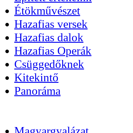
Étökművészet
Hazafias versek
Hazafias dalok
Hazafias Operák
Csüggedőknek
Kitekintő
Panoráma
Magyargyalázat