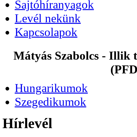
Sajtóhíranyagok
Levél nekünk
Kapcsolapok
Mátyás Szabolcs - Illi
(PFD
Hungarikumok
Szegedikumok
Hírlevél