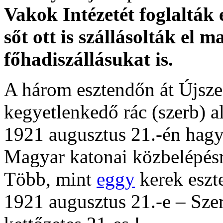
Vakok Intézetét foglalták e
sőt ott is szállásolták el 
főhadiszállásukat is.
A három esztendőn át Újsz
kegyetlenkedő rác (szerb) a
1921 augusztus 21.-én hagy
Magyar katonai közbelépé
Több, mint
eggy
kerek eszt
1921 augusztus 21.-e – Sze