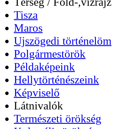
Térség / Föld-,vízrajz
Tisza
Maros
Ujszögedi történelöm
Polgármestörök
Példaképeink
Hellytörténészeink
Képviselő
Látnivalók
Természeti örökség