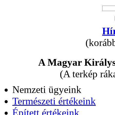
Hí
(korább
A Magyar Királys
(A terkép rák
Nemzeti ügyeink
Természeti értékeink
Épített értékeink