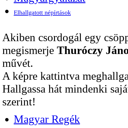
Elhallgatott népírtások
Akiben csordogál egy csöpp
megismerje
Thuróczy Jáno
művét.
A képre kattintva meghallga
Hallgassa hát mindenki sajá
szerint!
Magyar Regék