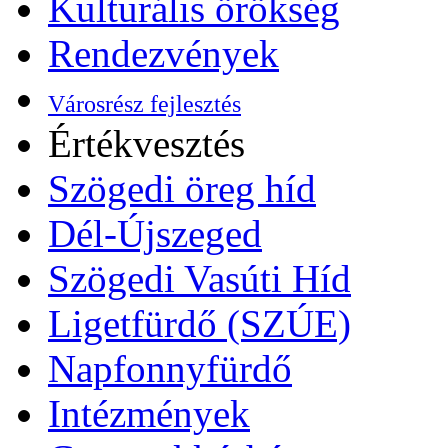
Kulturális örökség
Rendezvények
Városrész fejlesztés
Értékvesztés
Szögedi öreg híd
Dél-Újszeged
Szögedi Vasúti Híd
Ligetfürdő (SZÚE)
Napfonnyfürdő
Intézmények