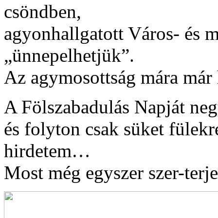
csöndben,
agyonhallgatott Város- és 
„ünnepelhetjük”.
Az agymosottság mára már 
A Fölszabadulás Napját ne
és folyton csak süket fülek
hirdetem…
Most még egyszer szer-ter