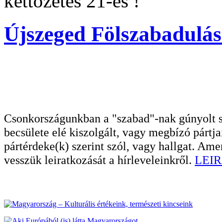
kettőzetes 21-es !
Újszeged Fölszabadulás
Csonkországunkban a "szabad"-nak gúnyolt sa
becsülete elé kiszolgált, vagy megbízó pártja
pártérdeke(k) szerint szól, vagy hallgat. A
vesszük leiratkozását a hírleveleinkről.
LEIR