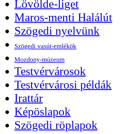
Lövölde-liget
Maros-menti Halálút
Szögedi nyelvünk
Szögedi vasút-emlékök
Mozdony-múzeum
Testvérvárosok
Testvérvárosi példák
Irattár
Képöslapok
Szögedi röplapok