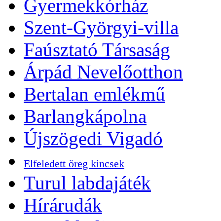
Gyermekkórház
Szent-Györgyi-villa
Faúsztató Társaság
Árpád Nevelőotthon
Bertalan emlékmű
Barlangkápolna
Újszögedi Vigadó
Elfeledett öreg kincsek
Turul labdajáték
Hírárudák