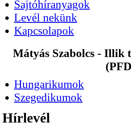
Sajtóhíranyagok
Levél nekünk
Kapcsolapok
Mátyás Szabolcs - Illi
(PFD
Hungarikumok
Szegedikumok
Hírlevél