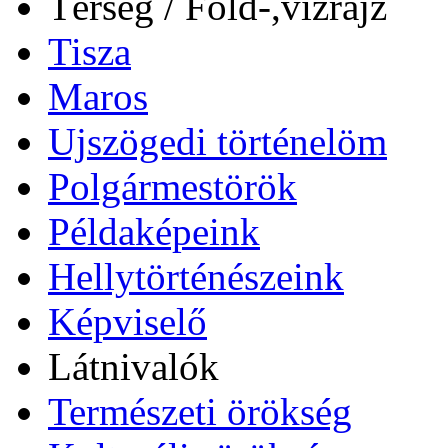
Térség / Föld-,vízrajz
Tisza
Maros
Ujszögedi történelöm
Polgármestörök
Példaképeink
Hellytörténészeink
Képviselő
Látnivalók
Természeti örökség