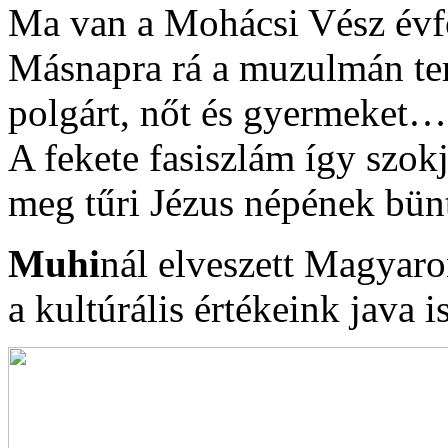
Ma van a Mohácsi Vész év
Másnapra rá a muzulmán ter
polgárt, nőt és gyermeket…
A fekete fasiszlám így szo
meg tűri Jézus népének bünt
Muhi
nál elveszett Magyaro
a kultúrális értékeink java 