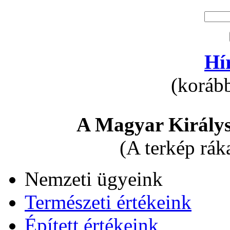
Hí
(korább
A Magyar Királys
(A terkép rák
Nemzeti ügyeink
Természeti értékeink
Épített értékeink