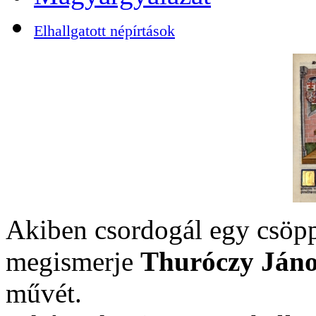
Elhallgatott népírtások
Akiben csordogál egy csöpp
megismerje
Thuróczy Jáno
művét.