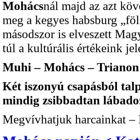
Mohács
nál majd az azt kö
meg a kegyes habsburg „föl
másodszor is elveszett Mag
túl a kultúrális értékeink j
Muhi – Mohács – Trianon
Két iszonyú csapásból tal
mindig zsibbadtan lába
Megvívhatjuk harcainkat –