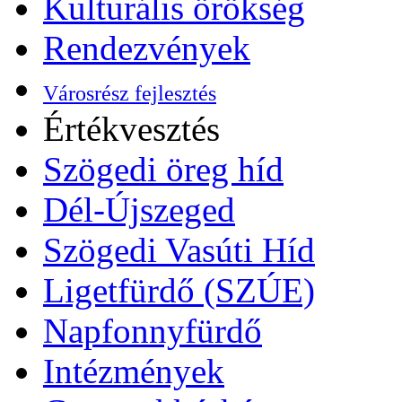
Kulturális örökség
Rendezvények
Városrész fejlesztés
Értékvesztés
Szögedi öreg híd
Dél-Újszeged
Szögedi Vasúti Híd
Ligetfürdő (SZÚE)
Napfonnyfürdő
Intézmények