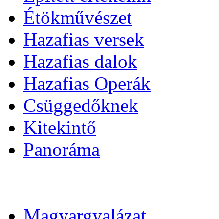
Étökművészet
Hazafias versek
Hazafias dalok
Hazafias Operák
Csüggedőknek
Kitekintő
Panoráma
Magyargyalázat