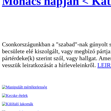
Mohács napján < Katt
Csonkországunkban a "szabad"-nak gúnyolt sa
becsülete elé kiszolgált, vagy megbízó pártja
pártérdeke(k) szerint szól, vagy hallgat. A
vesszük leiratkozását a hírleveleinkről.
LEIR