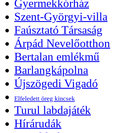
Gyermekkórház
Szent-Györgyi-villa
Faúsztató Társaság
Árpád Nevelőotthon
Bertalan emlékmű
Barlangkápolna
Újszögedi Vigadó
Elfeledett öreg kincsek
Turul labdajáték
Hírárudák