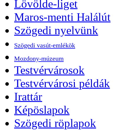
Lövölde-liget
Maros-menti Halálút
Szögedi nyelvünk
Szögedi vasút-emlékök
Mozdony-múzeum
Testvérvárosok
Testvérvárosi példák
Irattár
Képöslapok
Szögedi röplapok