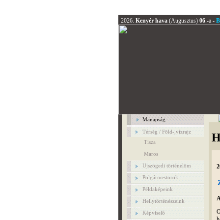
2026.
Kenyér hava
(Augusztus)
06
.-a -
B
Manapság
Térség / Föld-,vízrajz
H
Tisza
Maros
Ujszögedi történelöm
2
Polgármestörök
Példaképeink
A
Hellytörténészeink
O
Képviselő
h