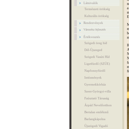
Látnivalók
n
a
Természeti örökség
m
Kulturális örökség
E
Rendezvények
M
m
Városrész fejlesztés
b
Értékvesztés
m
Szögedi öreg híd
H
A
Dél-Újszeged
N
Szögedi Vasúti Híd
N
f
Ligetfürdő (SZÚE)
m
Napfonnyfürdő
f
Intézmények
Gyermekkórház
Szent-Györgyi-villa
Faúsztató Társaság
Árpád Nevelőotthon
Bertalan emlékmű
Barlangkápolna
Újszögedi Vigadó