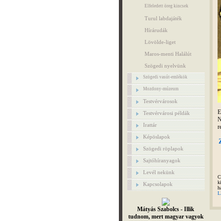
Elfeledett öreg kincsek
Turul labdajáték
Hírárudák
Lövölde-liget
Maros-menti Halálút
Szögedi nyelvünk
Szögedi vasút-emlékök
Mozdony-múzeum
Testvérvárosok
E
Testvérvárosi példák
N
Irattár
r
Képöslapok
Szögedi röplapok
Sajtóhíranyagok
Levél nekünk
C
k
Kapcsolapok
h
L
Mátyás Szabolcs - Illik
tudnom, mert magyar vagyok