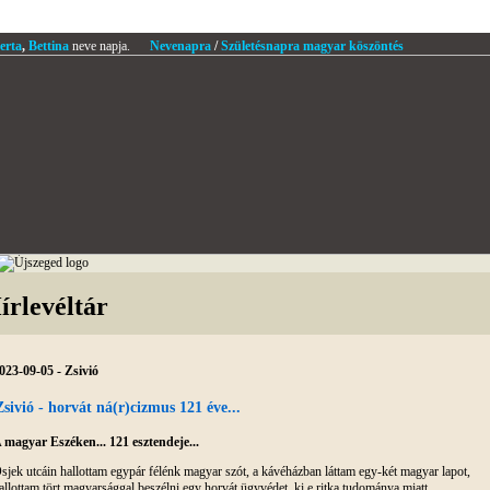
erta
,
Bettina
neve napja.
Nevenapra
/
Születésnapra magyar köszöntés
írlevéltár
023-09-05 - Zsivió
Zsivió - horvát ná(r)cizmus 121 éve...
 magyar Eszéken... 121 esztendeje...
sjek utcáin hallottam egypár félénk magyar szót, a kávéházban láttam egy-két magyar lapot,
allottam tört magyarsággal beszélni egy horvát ügyvédet, ki e ritka tudománya miatt