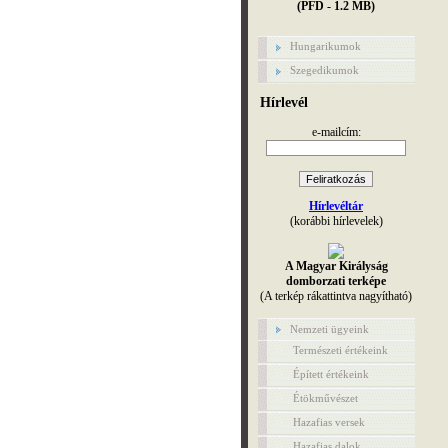
(PFD - 1.2 MB)
Hungarikumok
Szegedikumok
Hírlevél
e-mailcím:
Hírlevéltár
(korábbi hírlevelek)
A Magyar Királyság
domborzati terképe
(A terkép rákattintva nagyítható)
Nemzeti ügyeink
Természeti értékeink
Épített értékeink
Étökművészet
Hazafias versek
Hazafias dalok