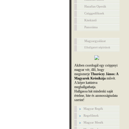
Hazafias Operák
Csüggedőknek
Kitekintő
Panoráma
Magyargyalázat
Elhallgatott népírtások
Akiben csordogál egy csöppnyi
magyar vér, illő, hogy
megismerje
Thuróczy János: A
Magyarok Krónikája
művét.
A képre kattintva
meghallgathatja.
Hallgassa hát mindenki saját
értelme, hite és azonosságtudata
szerint!
Magyar Regék
Regefilmek
Magyar Mesék