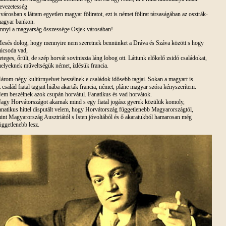
evezetesség
 városban s láttam egyetlen magyar föliratot, ezt is német fölirat társaságában az osztrák-
agyar bankon.
nnyi a magyarság összessége Osjek városában!
esés dolog, hogy mennyire nem szeretnek bennünket a Dráva és Száva között s hogy
icsoda vad,
eteges, őrült, de szép horvát soviniszta láng lobog ott. Láttunk előkelő zsidó családokat,
elyeknek műveltségük német, ízlésük francia.
árom-négy kultúrnyelvet beszélnek e családok idősebb tagjai. Sokan a magyart is.
 család fiatal tagjait hiába akarták francia, német, pláne magyar szóra kényszeríteni.
em beszélnek azok csupán horvátul. Fanatikus és vad horvátok.
agy Horvátországot akarnak mind s egy fiatal jogász gyerek közülük komoly,
anatikus hittel disputált velem, hogy Horvátország függetlenebb Magyarországtól,
int Magyarország Ausztriától s Isten jóvoltából és ő akaratukból hamarosan még
üggetlenebb lesz.