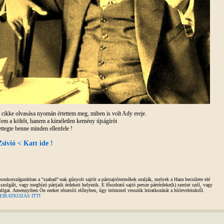
 cikke olvasása nyomán értettem meg, miben is volt Ady ereje.
em a költőt, hanem a kíméletlen kemény újságírót
ettegte benne minden ellenfele !
Zsivió < Katt ide !
sonkországunkban a "szabad"-nak gúnyolt sajtót a pártsajtótermékek uralják, melyek a Haza becsülete elé
iszolgált, vagy megbízó pártjaik érdekeit helyezik. E fősodratú sajtó persze pártérdeke(k) szerint szól, vagy
allgat. Amennyiben Ön ezeket részesíti előnyben, úgy örömmel vesszük leiratkozását a hírleveleinkről.
EIRATKOZÁS ITT
!