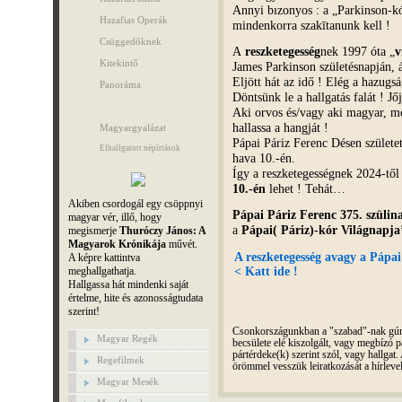
Annyi bızonyos : a „Parkinson-kór
Hazafias Operák
mindenkorra szakītanunk kell !
Csüggedőknek
A
reszketegesség
nek 1997 óta „
v
Kitekintő
James Parkinson születésnapján, áp
Eljött hát az idő ! Elég a hazugs
Panoráma
Döntsünk le a hallgatás falát ! Jő
Aki orvos és/vagy aki magyar, m
hallassa a hangját !
Magyargyalázat
Pápai Páriz Ferenc Désen születe
Elhallgatott népírtások
hava 10.-én.
Így a reszketegességnek 2024-től
10.-én
lehet ! Tehát…
Akiben csordogál egy csöppnyi
Pápai Páriz Ferenc 375. szülin
magyar vér, illő, hogy
a
Pápai( Páriz)-kór Világnapja
megismerje
Thuróczy János: A
Magyarok Krónikája
művét.
A reszketegesség avagy a Pápai 
A képre kattintva
meghallgathatja.
< Katt ide !
Hallgassa hát mindenki saját
értelme, hite és azonosságtudata
szerint!
Csonkországunkban a "szabad"-nak gúnyo
Magyar Regék
becsülete elé kiszolgált, vagy megbízó pá
pártérdeke(k) szerint szól, vagy hallga
Regefilmek
örömmel vesszük leiratkozását a hírleve
Magyar Mesék