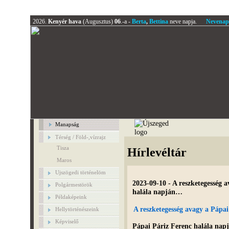
2026.
Kenyér hava
(Augusztus)
06
.-a -
Berta
,
Bettina
neve napja.
Nevenap
Manapság
Térség / Föld-,vízrajz
Tisza
Hírlevéltár
Maros
Ujszögedi történelöm
2023-09-10 - A reszketegesség a
Polgármestörök
halála napján…
Példaképeink
A reszketegesség avagy a Pápai
Hellytörténészeink
Képviselő
Pápai Páriz Ferenc halála napj