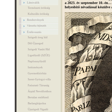
a 2023. év szeptember 10.-én…
Látnivalók
helyesbítő névadással készülve
Természeti örökség
Kulturális örökség
Rendezvények
Városrész fejlesztés
Értékvesztés
Szögedi öreg híd
Dél-Újszeged
Szögedi Vasúti Híd
Ligetfürdő (SZÚE)
Napfonnyfürdő
Intézmények
Gyermekkórház
Szent-Györgyi-villa
Faúsztató Társaság
Árpád Nevelőotthon
Bertalan emlékmű
Barlangkápolna
Újszögedi Vigadó