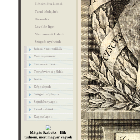
Elfeledett öreg kincsek
Turul labdajáték
Hírárudák
Lövölde-liget
Maros-menti Halálút
Szögedi nyelvünk
Szögedi vasút-emlékök
Mozdony-múzeum
Testvérvárosok
Testvérvárosi példák
Irattár
Képöslapok
Szögedi röplapok
Sajtóhíranyagok
Levél nekünk
Kapcsolapok
Mátyás Szabolcs - Illik
tudnom, mert magyar vagyok