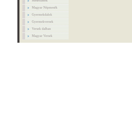
Mesefilmek
Magyar Népmesék
Gyermekdalok
Gyermekversek
Versek dalban
Magyar Versek