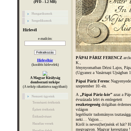
(PFD - 1.2 MB)
Hungarikumok
Szegedikumok
Hírlevél
e-mailcím:
PÁPAI PÁRIZ FERENCZ
arcké
Hírlevéltár
K.,
(korábbi hírlevelek)
fénynyomatban Dézsi Lajos, Pápai
(Ugyanez a Vasárnapi Ujságban 1
A Magyar Királyság
Pápai Páriz Ferenc
Nagyenyeden
domborzati terképe
szeptember 10.-én.
(A terkép rákattintva nagyítható)
A
„Pápai Páriz-kór”
azaz a Pápa
Nemzeti ügyeink
évszázada leīrt és emlegetett
Természeti értékeink
reszketegesség
dolgában érdemes t
vılágon
Épített értékeink
legelőször tudományos tısztaságg
Étökművészet
neki… Vajjon…
Hazafias versek
Kiről is nevez(het)nénk el hát? H
megvagyon. Magyar keresztapa !
Hazafias dalok