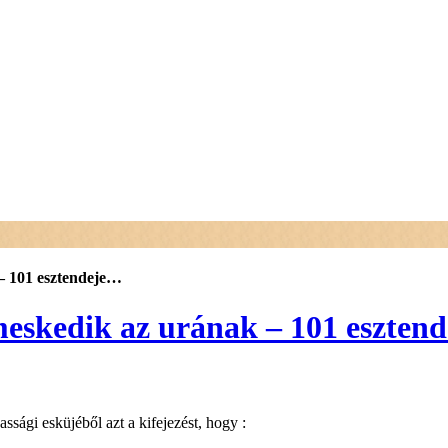
– 101 esztendeje…
eskedik az urának – 101 eszten
ági esküjéből azt a kifejezést, hogy :