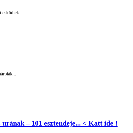
 esküdtek...
árpiák...
rának – 101 esztendeje... < Katt ide !