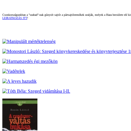
Csonkországunkban a "szabad"-nak gúnyolt sajtót a pártsajtótermékek uralják, melyek a Haza becsülete elé kisz
LEIRATKOZÁS ITT
!