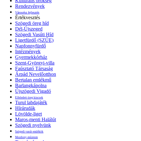
Kulturális örökség
Rendezvények
Városrész fejlesztés
Értékvesztés
Szögedi öreg híd
Dél-Újszeged
Szögedi Vasúti Híd
Ligetfürdő (SZÚE)
Napfonnyfürdő
Intézmények
Gyermekkórház
Szent-Györgyi-villa
Faúsztató Társaság
Árpád Nevelőotthon
Bertalan emlékmű
Barlangkápolna
Újszögedi Vigadó
Elfeledett öreg kincsek
Turul labdajáték
Hírárudák
Lövölde-liget
Maros-menti Halálút
Szögedi nyelvünk
Szögedi vasút-emlékök
Mozdony-múzeum