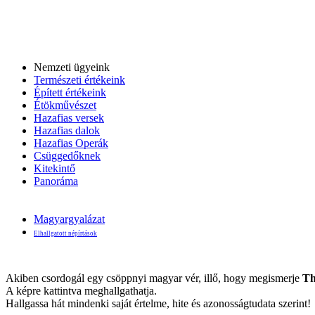
Nemzeti ügyeink
Természeti értékeink
Épített értékeink
Étökművészet
Hazafias versek
Hazafias dalok
Hazafias Operák
Csüggedőknek
Kitekintő
Panoráma
Magyargyalázat
Elhallgatott népírtások
Akiben csordogál egy csöppnyi magyar vér, illő, hogy megismerje
Th
A képre kattintva meghallgathatja.
Hallgassa hát mindenki saját értelme, hite és azonosságtudata szerint!