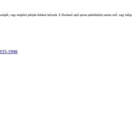
olgált, vagy megbízó pártjaik érdekeit helyezik. E fősodratú sajtó persze pártérdeke(k) szerint szól, vagy hall