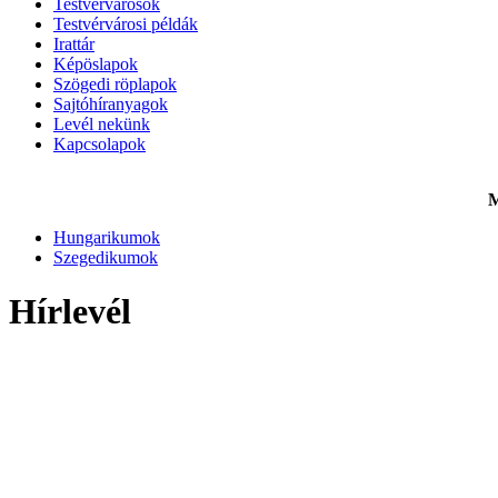
Testvérvárosok
Testvérvárosi példák
Irattár
Képöslapok
Szögedi röplapok
Sajtóhíranyagok
Levél nekünk
Kapcsolapok
M
Hungarikumok
Szegedikumok
Hírlevél