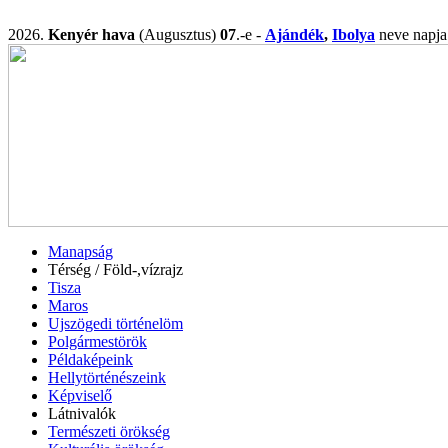
2026.
Kenyér hava
(Augusztus)
07
.-e -
Ajándék
,
Ibolya
neve nap
Manapság
Térség / Föld-,vízrajz
Tisza
Maros
Ujszögedi történelöm
Polgármestörök
Példaképeink
Hellytörténészeink
Képviselő
Látnivalók
Természeti örökség