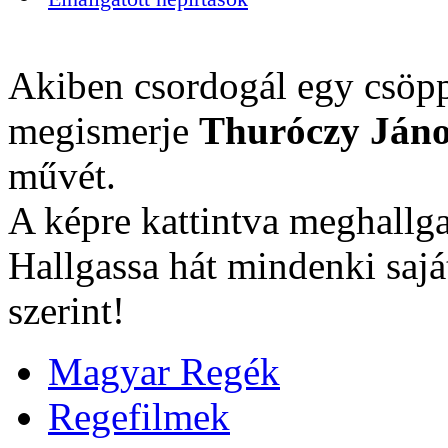
Akiben csordogál egy csöpp
megismerje
Thuróczy Jáno
művét.
A képre kattintva meghallga
Hallgassa hát mindenki sajá
szerint!
Magyar Regék
Regefilmek