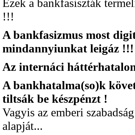
Ezek a bankfasiszták termel
!!!
A bankfasizmus most digitál
mindannyiunkat leigáz !!!
Az internáci háttérhatalom
A bankhatalma(so)k követel
tiltsák be készpénzt !
Vagyis az emberi szabadság
alapját...