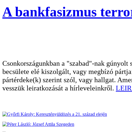
A bankfasizmus terror
Csonkországunkban a "szabad"-nak gúnyolt sa
becsülete elé kiszolgált, vagy megbízó pártja
pártérdeke(k) szerint szól, vagy hallgat. A
vesszük leiratkozását a hírleveleinkről.
LEIR