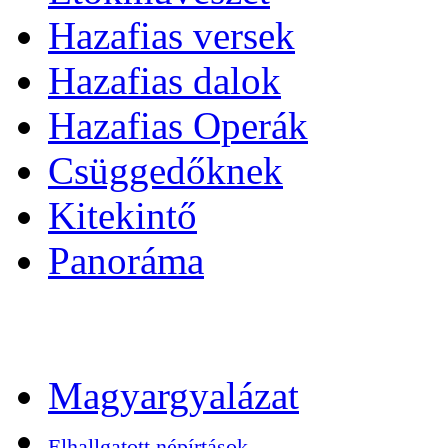
Hazafias versek
Hazafias dalok
Hazafias Operák
Csüggedőknek
Kitekintő
Panoráma
Magyargyalázat
Elhallgatott népírtások