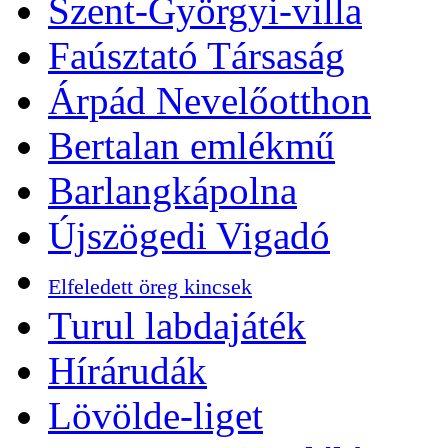
Szent-Györgyi-villa
Faúsztató Társaság
Árpád Nevelőotthon
Bertalan emlékmű
Barlangkápolna
Újszögedi Vigadó
Elfeledett öreg kincsek
Turul labdajáték
Hírárudák
Lövölde-liget