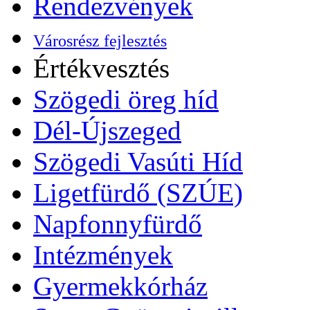
Rendezvények
Városrész fejlesztés
Értékvesztés
Szögedi öreg híd
Dél-Újszeged
Szögedi Vasúti Híd
Ligetfürdő (SZÚE)
Napfonnyfürdő
Intézmények
Gyermekkórház