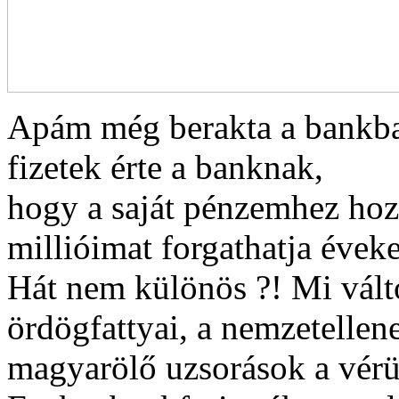
Apám még berakta a bankba 
fizetek érte a banknak,
hogy a saját pénzemhez hozz
millióimat forgathatja éveken
Hát nem különös ?! Mi vá
ördögfattyai, a nemzetellene
magyarölő uzsorások a vérü