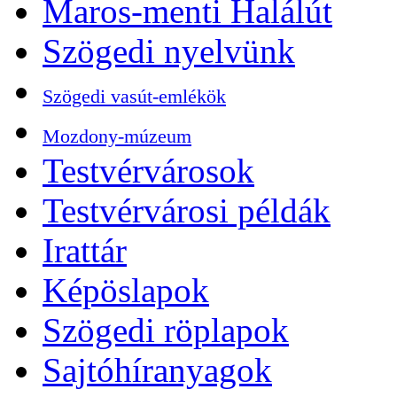
Maros-menti Halálút
Szögedi nyelvünk
Szögedi vasút-emlékök
Mozdony-múzeum
Testvérvárosok
Testvérvárosi példák
Irattár
Képöslapok
Szögedi röplapok
Sajtóhíranyagok