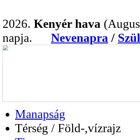
2026.
Kenyér hava
(Augus
napja.
Nevenapra
/
Szü
Manapság
Térség / Föld-,vízrajz