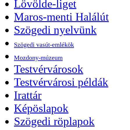
Lövölde-liget
Maros-menti Halálút
Szögedi nyelvünk
Szögedi vasút-emlékök
Mozdony-múzeum
Testvérvárosok
Testvérvárosi példák
Irattár
Képöslapok
Szögedi röplapok