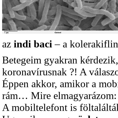
az
indi baci
– a kolerakifli
Betegeim gyakran kérdezik,
koronavírusnak ?! A válasz
Éppen akkor, amikor a mobi
rám… Mire elmagyarázom:
A mobiltelefont is föltalálták