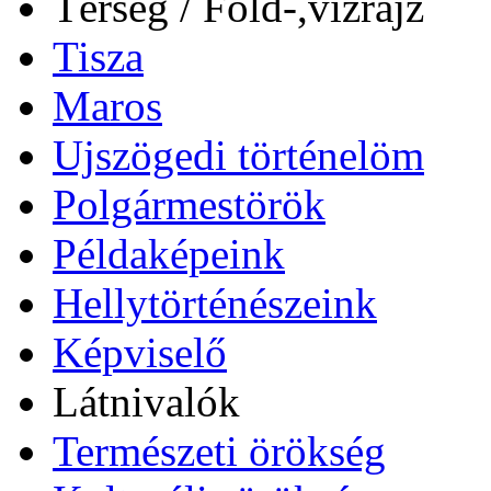
Térség / Föld-,vízrajz
Tisza
Maros
Ujszögedi történelöm
Polgármestörök
Példaképeink
Hellytörténészeink
Képviselő
Látnivalók
Természeti örökség