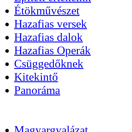
Étökművészet
Hazafias versek
Hazafias dalok
Hazafias Operák
Csüggedőknek
Kitekintő
Panoráma
Magyargyalázat