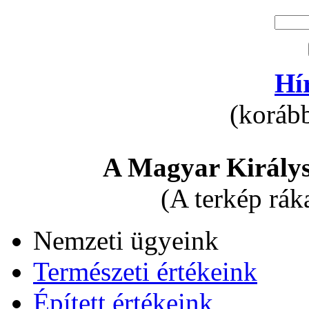
Hí
(korább
A Magyar Királys
(A terkép rák
Nemzeti ügyeink
Természeti értékeink
Épített értékeink