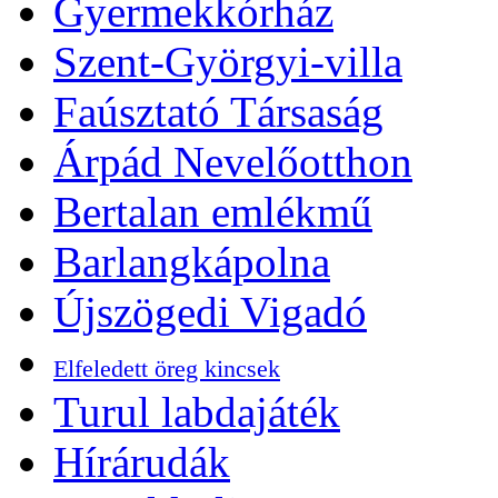
Gyermekkórház
Szent-Györgyi-villa
Faúsztató Társaság
Árpád Nevelőotthon
Bertalan emlékmű
Barlangkápolna
Újszögedi Vigadó
Elfeledett öreg kincsek
Turul labdajáték
Hírárudák