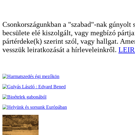
Csonkországunkban a "szabad"-nak gúnyolt sa
becsülete elé kiszolgált, vagy megbízó pártja
pártérdeke(k) szerint szól, vagy hallgat. A
vesszük leiratkozását a hírleveleinkről.
LEIR