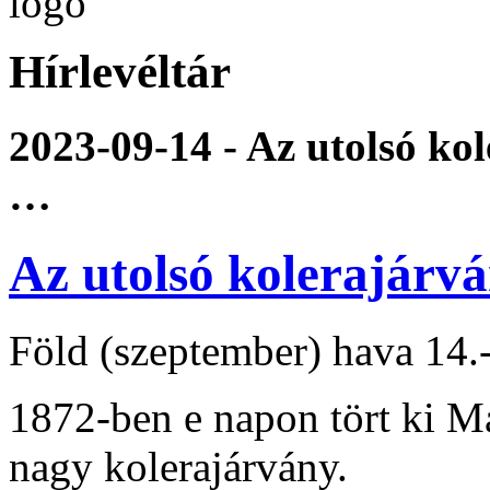
Hírlevéltár
2023-09-14 - Az utolsó k
…
Az utolsó kolerajár
Föld (szeptember) hava 14
1872-ben e napon tört ki M
nagy kolerajárvány.