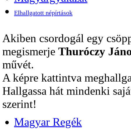
Elhallgatott népírtások
Akiben csordogál egy csöpp
megismerje
Thuróczy Jáno
művét.
A képre kattintva meghallga
Hallgassa hát mindenki sajá
szerint!
Magyar Regék