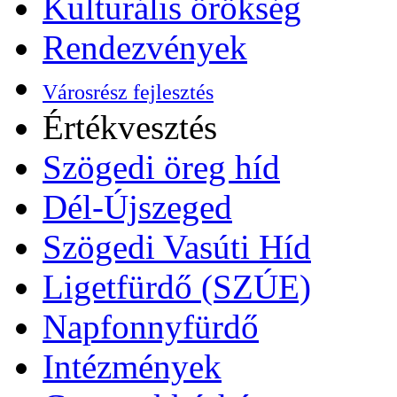
Kulturális örökség
Rendezvények
Városrész fejlesztés
Értékvesztés
Szögedi öreg híd
Dél-Újszeged
Szögedi Vasúti Híd
Ligetfürdő (SZÚE)
Napfonnyfürdő
Intézmények