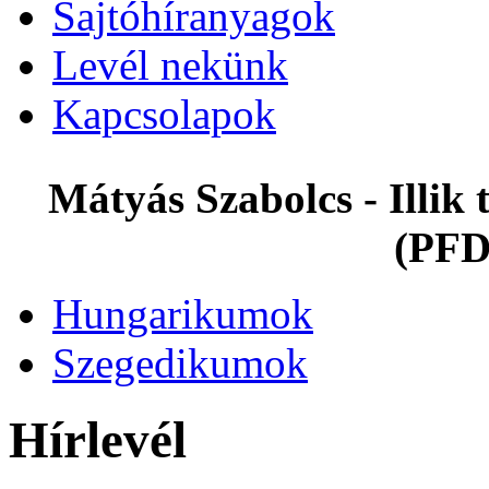
Sajtóhíranyagok
Levél nekünk
Kapcsolapok
Mátyás Szabolcs - Illi
(PFD
Hungarikumok
Szegedikumok
Hírlevél