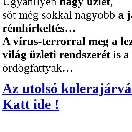
Ugyanilyen
nagy üzlet
,
sőt még sokkal nagyobb
a 
rémhírkeltés…
A vírus-terrorral meg a le
világ üzleti rendszerét
is a
ördögfattyak…
Az utolsó kolerajárv
Katt ide !