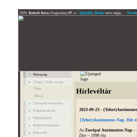
2026.
Kenyér hava
(Augusztus)
07
.-e -
Ajándék
,
Ibolya
neve napja.
Neven
Manapság
Térség / Föld-,vízrajz
Tisza
Hírlevéltár
Maros
Ujszögedi történelöm
2023-09-23 - (Teher)Autómente
Polgármestörök
Példaképeink
(Teher)Autómentes Nap, Hét és
Hellytörténészeink
Az
Európai Autómentes Nap
–
Képviselő
Day
– 1998 óta