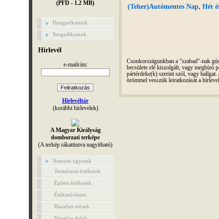
(PFD - 1.2 MB)
(Teher)Autómentes Nap, Hét és 
Hungarikumok
Szegedikumok
Hírlevél
Csonkországunkban a "szabad"-nak gúnyo
e-mailcím:
becsülete elé kiszolgált, vagy megbízó pá
pártérdeke(k) szerint szól, vagy hallga
örömmel vesszük leiratkozását a hírleve
Hírlevéltár
(korábbi hírlevelek)
A Magyar Királyság
domborzati terképe
(A terkép rákattintva nagyítható)
Nemzeti ügyeink
Természeti értékeink
Épített értékeink
Étökművészet
Hazafias versek
Hazafias dalok