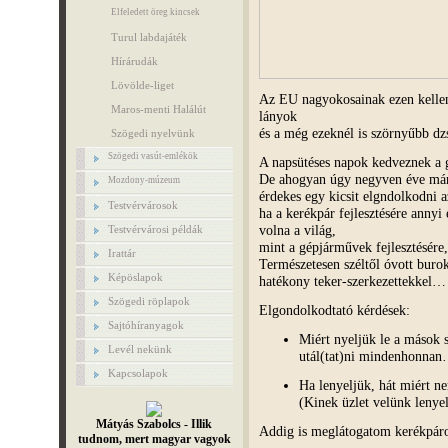
Elfeledett öreg kincsek
Turul labdajáték
Hírárudák
Lövölde-liget
Az EU nagyokosainak ezen kellen
Maros-menti Halálút
lányok
és a még ezeknél is szörnyűbb dzs
Szögedi nyelvünk
Szögedi vasút-emlékök
A napsütéses napok kedveznek a
De ahogyan úgy negyven éve már 
Mozdony-múzeum
érdekes egy kicsit elgndolkodni a
Testvérvárosok
ha a kerékpár fejlesztésére annyi 
volna a világ,
Testvérvárosi példák
mint a gépjárművek fejlesztésér
Irattár
Természetesen széltől óvott buro
Képöslapok
hatékony teker-szerkezettekkel…
Szögedi röplapok
Elgondolkodtató kérdések:
Sajtóhíranyagok
Miért nyeljük le a mások s
Levél nekünk
utál(tat)ni mindenhonna
Kapcsolapok
Ha lenyeljük, hát miért ne
(Kinek üzlet velünk lenyel
Mátyás Szabolcs - Illik
Addig is meglátogatom kerékpá
tudnom, mert magyar vagyok