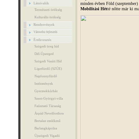
minden évben Föld (szeptember) 
Látnivalók
Mobilitási Hét
té nőtte már ki 
Természeti örökség
Kulturális örökség
Rendezvények
Városrész fejlesztés
Értékvesztés
Szögedi öreg híd
Dél-Újszeged
Szögedi Vasúti Híd
Ligetfürdő (SZÚE)
Napfonnyfürdő
Intézmények
Gyermekkórház
Szent-Györgyi-villa
Faúsztató Társaság
Árpád Nevelőotthon
Bertalan emlékmű
Barlangkápolna
Újszögedi Vigadó