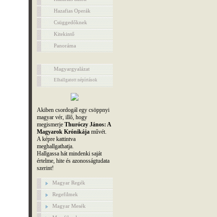
Hazafias Operák
Csüggedőknek
Kitekintő
Panoráma
Magyargyalázat
Elhallgatott népírtások
Akiben csordogál egy csöppnyi
magyar vér, illő, hogy
megismerje
Thuróczy János: A
Magyarok Krónikája
művét.
A képre kattintva
meghallgathatja.
Hallgassa hát mindenki saját
értelme, hite és azonosságtudata
szerint!
Magyar Regék
Regefilmek
Magyar Mesék