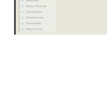
Mesefilmek
Magyar Népmesék
Gyermekdalok
Gyermekversek
Versek dalban
Magyar Versek