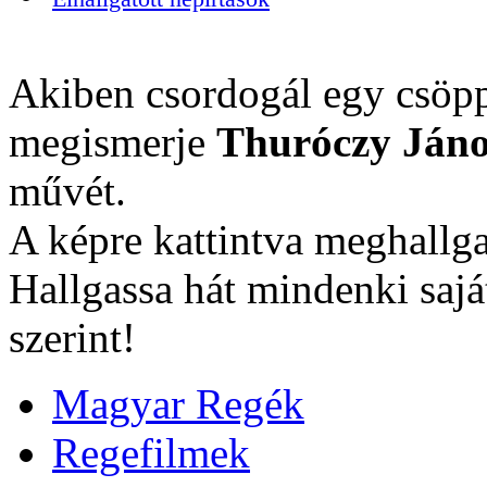
Akiben csordogál egy csöpp
megismerje
Thuróczy Jáno
művét.
A képre kattintva meghallga
Hallgassa hát mindenki sajá
szerint!
Magyar Regék
Regefilmek