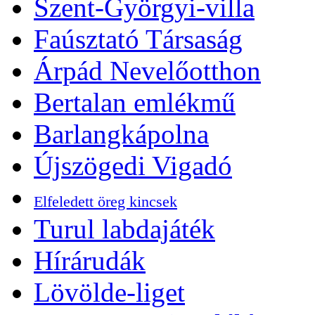
Szent-Györgyi-villa
Faúsztató Társaság
Árpád Nevelőotthon
Bertalan emlékmű
Barlangkápolna
Újszögedi Vigadó
Elfeledett öreg kincsek
Turul labdajáték
Hírárudák
Lövölde-liget