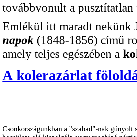
továbbvonult a pusztítatlan 
Emlékül itt maradt nekünk
napok
(1848-1856) című ro
amely teljes egészében a
ko
A kolerazárlat fölold
Csonkországunkban a "szabad"-nak gúnyolt sa