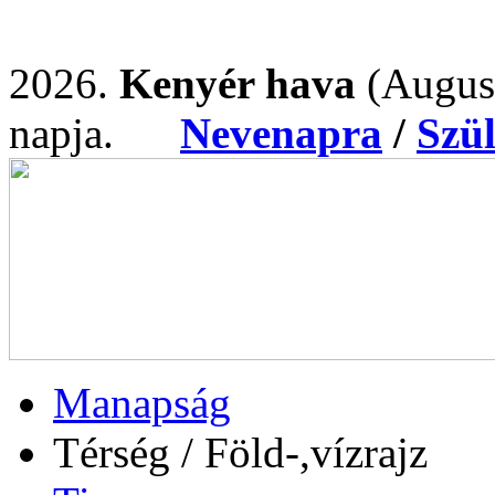
2026.
Kenyér hava
(Augus
napja.
Nevenapra
/
Szü
Manapság
Térség / Föld-,vízrajz