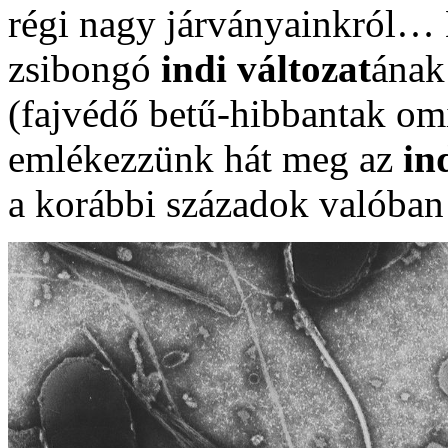
régi nagy járványainkról…
zsibongó
indi változat
ának
(fajvédő betű-hibbantak om
emlékezzünk hát meg az
in
a korábbi századok valóba