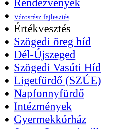
Rendezvények
Városrész fejlesztés
Értékvesztés
Szögedi öreg híd
Dél-Újszeged
Szögedi Vasúti Híd
Ligetfürdő (SZÚE)
Napfonnyfürdő
Intézmények
Gyermekkórház