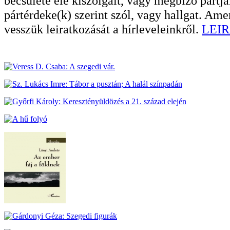
becsülete elé kiszolgált, vagy megbízó pártja
pártérdeke(k) szerint szól, vagy hallgat. A
vesszük leiratkozását a hírleveleinkről.
LEIR