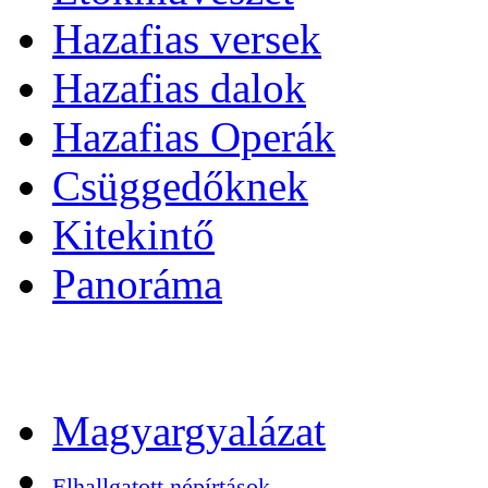
Hazafias versek
Hazafias dalok
Hazafias Operák
Csüggedőknek
Kitekintő
Panoráma
Magyargyalázat
Elhallgatott népírtások