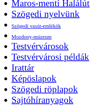
Maros-menti Halálút
Szögedi nyelvünk
Szögedi vasút-emlékök
Mozdony-múzeum
Testvérvárosok
Testvérvárosi példák
Irattár
Képöslapok
Szögedi röplapok
Sajtóhíranyagok