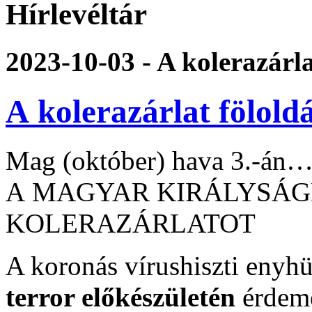
Hírlevéltár
2023-10-03 - A kolerazárl
A kolerazárlat fölold
Mag (október) hava 3.-án
A MAGYAR KIRÁLYSÁG
KOLERAZÁRLATOT
A koronás vírushiszti enyh
terror előkészületén
érdem