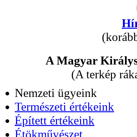
Hí
(korább
A Magyar Királys
(A terkép rák
Nemzeti ügyeink
Természeti értékeink
Épített értékeink
Étökművészet