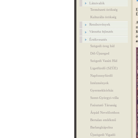
Látnivalók
E
Természeti örökség
É
Kulturális örökség
Rendezvények
m
K
Városrész fejlesztés
é
Értékvesztés
a
Szögedi öreg híd
Dél-Újszeged
Szögedi Vasúti Híd
Ligetfürdő (SZÚE)
Napfonnyfürdő
Intézmények
Gyermekkórház
Szent-Györgyi-villa
Faúsztató Társaság
Árpád Nevelőotthon
Bertalan emlékmű
Barlangkápolna
Újszögedi Vigadó