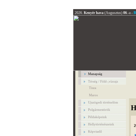
2026.
Kenyér hava
(Augusztus)
06
.-a -
B
Manapság
Térség / Föld-,vízrajz
Tisza
Maros
Ujszögedi történelöm
H
Polgármestörök
Példaképeink
Hellytörténészeink
2
Képviselő