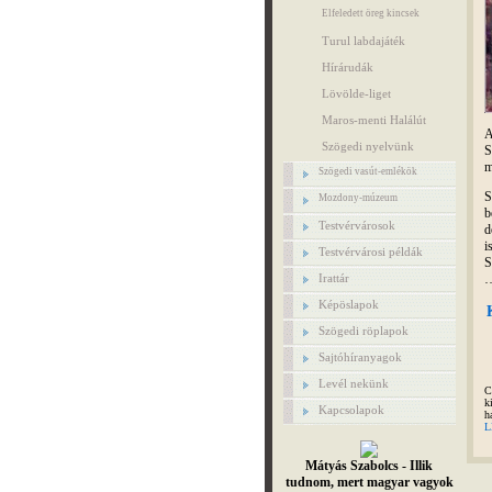
Elfeledett öreg kincsek
Turul labdajáték
Hírárudák
Lövölde-liget
Maros-menti Halálút
Szögedi nyelvünk
S
m
Szögedi vasút-emlékök
S
Mozdony-múzeum
b
Testvérvárosok
d
i
Testvérvárosi példák
S
…
Irattár
Képöslapok
Szögedi röplapok
Sajtóhíranyagok
Levél nekünk
C
k
Kapcsolapok
h
L
Mátyás Szabolcs - Illik
tudnom, mert magyar vagyok