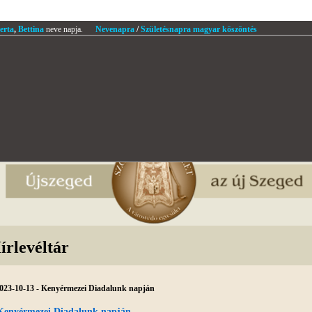
erta
,
Bettina
neve napja.
Nevenapra
/
Születésnapra magyar köszöntés
írlevéltár
023-10-13 - Kenyérmezei Diadalunk napján
Kenyérmezei Diadalunk napján