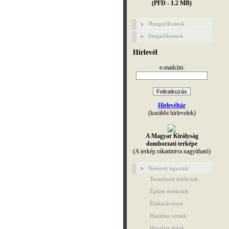
(PFD - 1.2 MB)
Hungarikumok
Szegedikumok
Hírlevél
e-mailcím:
Hírlevéltár
(korábbi hírlevelek)
A Magyar Királyság
domborzati terképe
(A terkép rákattintva nagyítható)
Nemzeti ügyeink
Természeti értékeink
Épített értékeink
Étökművészet
Hazafias versek
Hazafias dalok