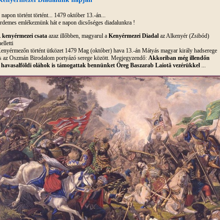
 napon történt történt... 1479 október 13.-án...
rdemes emlékeznünk hát e napon dicsőséges diadalunkra !
A
kenyérmezei csata
azaz illőbben, magyarul a
Kenyérmezei Diadal
az Alkenyér (Zsibód)
elletti
enyérmezőn történt ütközet 1479 Mag (október) hava 13.-án Mátyás magyar király hadserege
s az Oszmán Birodalom portyázó serege között. Megjegyzendő:
Akkoriban még illendőn
 havasalföldi oláhok is támogattak bennünket
Öreg Baszarab Laiotă
vezérükkel
...