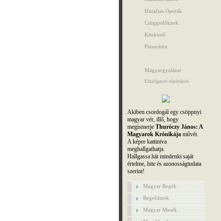
Hazafias Operák
Csüggedőknek
Kitekintő
Panoráma
Magyargyalázat
Elhallgatott népírtások
Akiben csordogál egy csöppnyi
magyar vér, illő, hogy
megismerje
Thuróczy János: A
Magyarok Krónikája
művét.
A képre kattintva
meghallgathatja.
Hallgassa hát mindenki saját
értelme, hite és azonosságtudata
szerint!
Magyar Regék
Regefilmek
Magyar Mesék