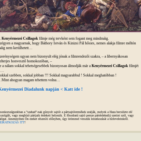
A
Kenyérmezei Csillagok
filmje még tervként sem fogant meg mindmáig.
zégyen a magyarnak, hogy Báthory István és Kinizsi Pál hősies, nemes alakja filmre méltón
áig nem kerülhetett…
zerénységem ugyan nem bizonyult elég jónak a filmrendezői szakra, – a libernyákosan
elterjes honvesztő homokozóban, –
e a nálam sokkal tehetségesebbek bizonyosan álmodják már a
Kenyérmezei Csillagok
filmjét
s…
okkal szebben, sokkal jobban !!! Sokkal magyarabbul ! Sokkal meghatóbban !
Mint ahogyan magam tehettem volna…
Kenyérmezei Diadalunk napján < Katt ide !
sonkországunkban a "szabad"-nak gúnyolt sajtót a pártsajtótermékek uralják, melyek a Haza becsülete elé
iszolgált, vagy megbízó pártjaik érdekeit helyezik. E fősodratú sajtó persze pártérdeke(k) szerint szól, vagy
allgat. Amennyiben Ön ezeket részesíti előnyben, úgy örömmel vesszük leiratkozását a hírleveleinkről.
EIRATKOZÁS ITT
!