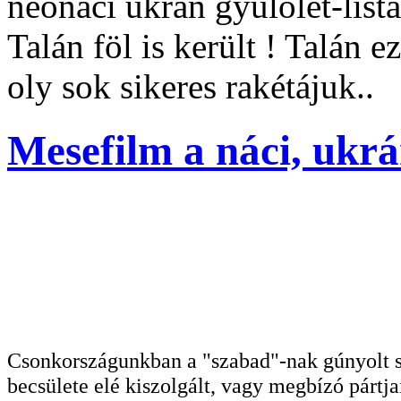
neonáci ukrán gyűlölet-lista
Talán föl is került ! Talán 
oly sok sikeres rakétájuk..
Mesefilm a náci, ukrá
Csonkországunkban a "szabad"-nak gúnyolt sa
becsülete elé kiszolgált, vagy megbízó pártja