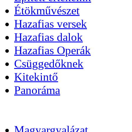
Étökművészet
Hazafias versek
Hazafias dalok
Hazafias Operák
Csüggedőknek
Kitekintő
Panoráma
Magyargyalázat