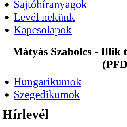
Sajtóhíranyagok
Levél nekünk
Kapcsolapok
Mátyás Szabolcs - Illi
(PFD
Hungarikumok
Szegedikumok
Hírlevél