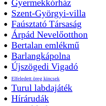
Gyermekkórház
Szent-Györgyi-villa
Faúsztató Társaság
Árpád Nevelőotthon
Bertalan emlékmű
Barlangkápolna
Újszögedi Vigadó
Elfeledett öreg kincsek
Turul labdajáték
Hírárudák