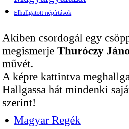
Elhallgatott népírtások
Akiben csordogál egy csöpp
megismerje
Thuróczy Jáno
művét.
A képre kattintva meghallga
Hallgassa hát mindenki sajá
szerint!
Magyar Regék