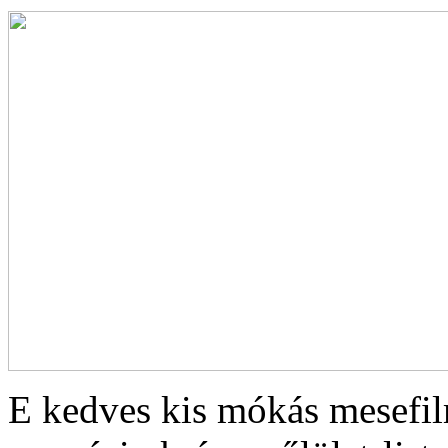
E kedves kis mókás mesefilm