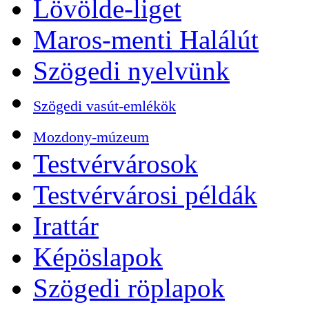
Lövölde-liget
Maros-menti Halálút
Szögedi nyelvünk
Szögedi vasút-emlékök
Mozdony-múzeum
Testvérvárosok
Testvérvárosi példák
Irattár
Képöslapok
Szögedi röplapok