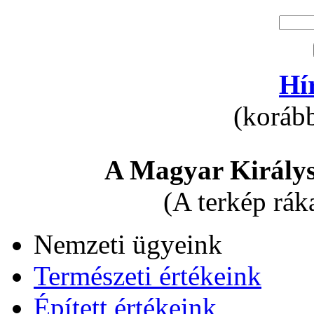
Hí
(korább
A Magyar Királys
(A terkép rák
Nemzeti ügyeink
Természeti értékeink
Épített értékeink