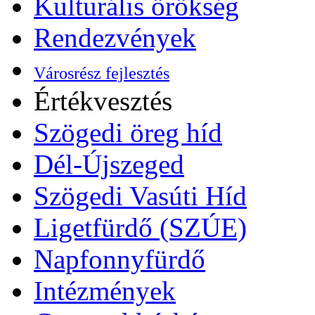
Kulturális örökség
Rendezvények
Városrész fejlesztés
Értékvesztés
Szögedi öreg híd
Dél-Újszeged
Szögedi Vasúti Híd
Ligetfürdő (SZÚE)
Napfonnyfürdő
Intézmények