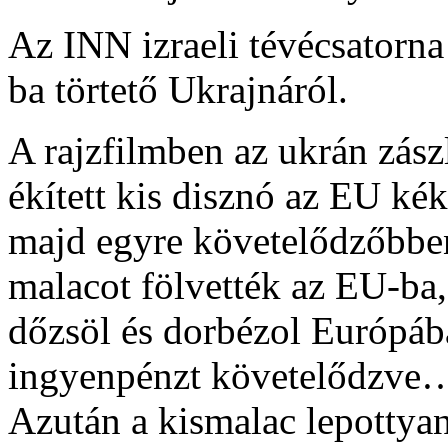
Az INN izraeli tévécsatorna 
ba törtető Ukrajnáról.
A rajzfilmben az ukrán zász
ékített kis disznó az EU kék
majd egyre követelődzőbbe
malacot fölvették az EU-ba,
dőzsöl és dorbézol Európá
ingyenpénzt követelődzve
Azután a kismalac lepotty