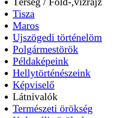
Térség / Föld-,vízrajz
Tisza
Maros
Ujszögedi történelöm
Polgármestörök
Példaképeink
Hellytörténészeink
Képviselő
Látnivalók
Természeti örökség