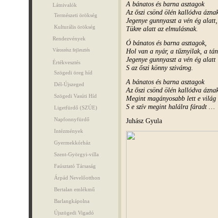
A bánatos és barna asztagok
Látnivalók
Az őszi csönd ölén kallódva áznak
Természeti örökség
Jegenye gunnyaszt a vén ég alatt,
Kulturális örökség
Tükre alatt az elmulásnak.
Rendezvények
Ó bánatos és barna asztagok,
Városrész fejlesztés
Hol van a nyár, a tűznyilak, a tá
Jegenye gunnyaszt a vén ég alatt
Értékvesztés
S az őszi könny szivárog.
Szögedi öreg híd
A bánatos és barna asztagok
Dél-Újszeged
Az őszi csönd ölén kallódva áznak
Szögedi Vasúti Híd
Megint magányosabb lett e világ
S e szív megint halálra fáradt …
Ligetfürdő (SZÚE)
Napfonnyfürdő
Juhász Gyula
Intézmények
Gyermekkórház
Szent-Györgyi-villa
Faúsztató Társaság
Árpád Nevelőotthon
Bertalan emlékmű
Barlangkápolna
Újszögedi Vigadó