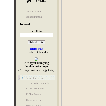
(PFD - 1.2 MB)
Hungarikumok
Szegedikumok
Hírlevél
e-mailcím:
Hírlevéltár
(korábbi hírlevelek)
A Magyar Királyság
domborzati terképe
(A terkép rákattintva nagyítható)
Nemzeti ügyeink
Természeti értékeink
Épített értékeink
Étökművészet
Hazafias versek
Hazafias dalok