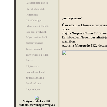
Elfeledett öreg kincsek
Turul labdajáték
Hírárudák
„
asztag-város
”
Lövölde-liget
Őszi altató
– Először a nagyvár
Maros-menti Halálút
30.-án,
Szögedi nyelvünk
majd a
Szegedi Hiradó
1910 nove
Ezt követően
November altatój
Szögedi vasút-emlékök
számában.
Mozdony-múzeum
Azután a
Magyarság
1922 decembe
Testvérvárosok
Testvérvárosi példák
Irattár
Képöslapok
Szögedi röplapok
Sajtóhíranyagok
Levél nekünk
Kapcsolapok
Mátyás Szabolcs - Illik
tudnom, mert magyar vagyok