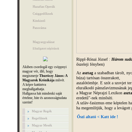
Hazafias Operák
Csüggedőknek
Kitekintő
Panoráma
Magyargyalázat
Elhallgatott népírtások
Rippl-Rónai József :
Három sudár
őszeleji fényben)
Akiben csordogál egy csöppnyi
magyar vér, illő, hogy
Az
asztag
a szabadban tárolt, ny
megismerje
Thuróczy János: A
búza) tartósan összerakott,
Magyarok Krónikája
művét.
aszalótömbje. E szót a szovjet ter
A képre kattintva
eluralkodó pánszlavizmusának j
meghallgathatja.
a Magyar Néprajzi Lexikon
aszt
Hallgassa hát mindenki saját
eredetű”-nek minősíti.
értelme, hite és azonosságtudata
szerint!
A szláv-fasizmus eme képtelen ha
ha megemlítjük, hogy a levágott
Magyar Regék
Őszi altató < Katt ide !
Regefilmek
Magyar Mesék