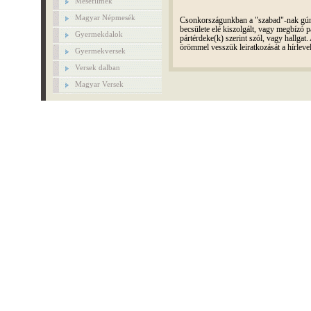
Mesefilmek
Magyar Népmesék
Csonkországunkban a "szabad"-nak gúnyo
becsülete elé kiszolgált, vagy megbízó pá
Gyermekdalok
pártérdeke(k) szerint szól, vagy hallga
örömmel vesszük leiratkozását a hírleve
Gyermekversek
Versek dalban
Magyar Versek