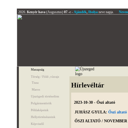
2026.
Kenyér hava
(Augusztus)
07
.-e -
Ajándék
,
Ibolya
neve napja.
Neven
Manapság
Térség / Föld-,vízrajz
Tisza
Hírlevéltár
Maros
Ujszögedi történelöm
2023-10-30 - Őszi altató
Polgármestörök
Példaképeink
JUHÁSZ GYULA:
Őszi altató
Hellytörténészeink
ŐSZI ALTATÓ / NOVEMBER
Képviselő