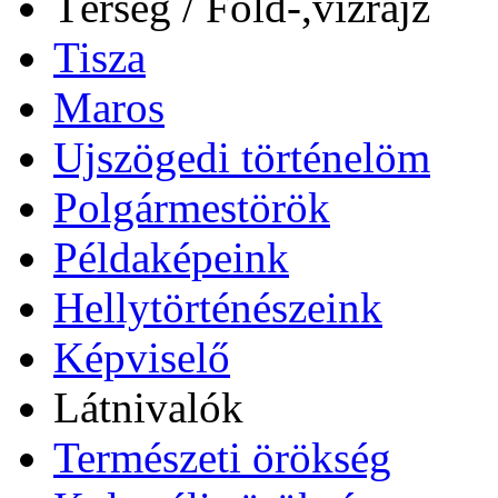
Térség / Föld-,vízrajz
Tisza
Maros
Ujszögedi történelöm
Polgármestörök
Példaképeink
Hellytörténészeink
Képviselő
Látnivalók
Természeti örökség