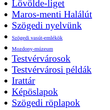
Lövölde-liget
Maros-menti Halálút
Szögedi nyelvünk
Szögedi vasút-emlékök
Mozdony-múzeum
Testvérvárosok
Testvérvárosi példák
Irattár
Képöslapok
Szögedi röplapok