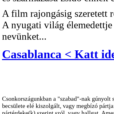
A film rajongásig szeretett 
A nyugati világ élemedettje
nevünket...
Casablanca < Katt ide
Csonkországunkban a "szabad"-nak gúnyolt sa
becsülete elé kiszolgált, vagy megbízó pártja
pártérdeke(k) szerint szól, vagy hallgat. A