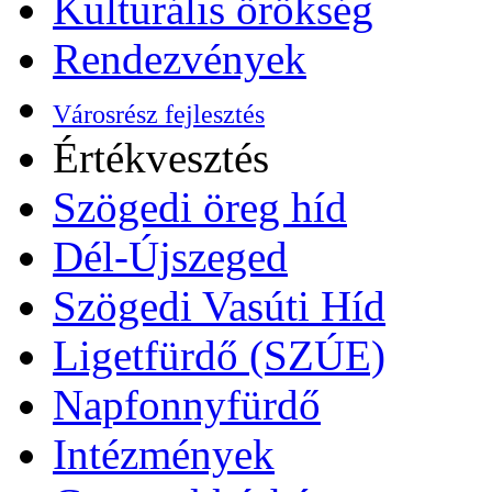
Kulturális örökség
Rendezvények
Városrész fejlesztés
Értékvesztés
Szögedi öreg híd
Dél-Újszeged
Szögedi Vasúti Híd
Ligetfürdő (SZÚE)
Napfonnyfürdő
Intézmények