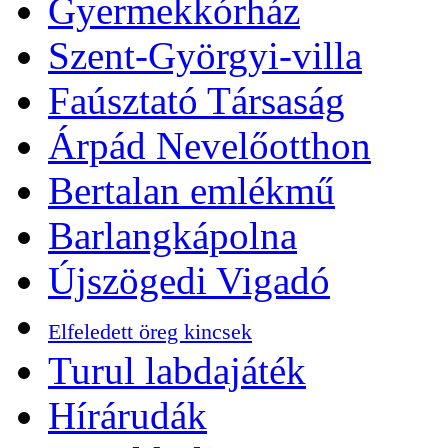
Gyermekkórház
Szent-Györgyi-villa
Faúsztató Társaság
Árpád Nevelőotthon
Bertalan emlékmű
Barlangkápolna
Újszögedi Vigadó
Elfeledett öreg kincsek
Turul labdajáték
Hírárudák