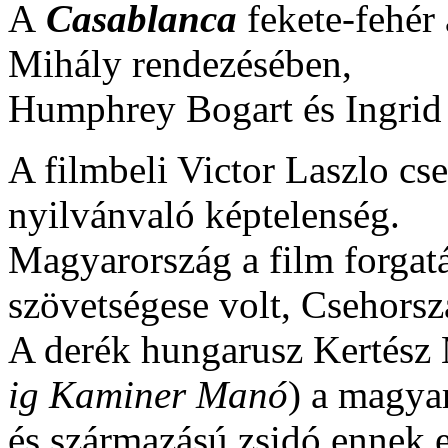
A
Casablanca
fekete-fehér
Mihály rendezésében,
Humphrey Bogart és Ingrid
A filmbeli Victor Laszlo cs
nyilvánvaló képtelenség.
Magyarország a film forgat
szövetségese volt, Csehorsz
A derék hungarusz Kertész
ig Kaminer Manó
) a magyar
és származású zsidó ennek e