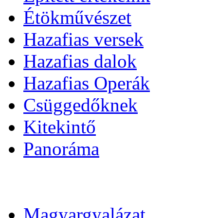
Étökművészet
Hazafias versek
Hazafias dalok
Hazafias Operák
Csüggedőknek
Kitekintő
Panoráma
Magyargyalázat