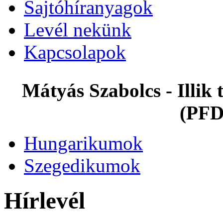
Sajtóhíranyagok
Levél nekünk
Kapcsolapok
Mátyás Szabolcs - Illi
(PFD
Hungarikumok
Szegedikumok
Hírlevél