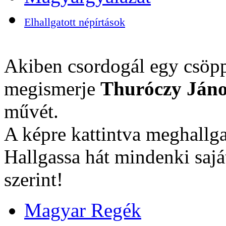
Elhallgatott népírtások
Akiben csordogál egy csöpp
megismerje
Thuróczy Jáno
művét.
A képre kattintva meghallga
Hallgassa hát mindenki sajá
szerint!
Magyar Regék