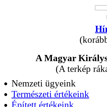
Hí
(korább
A Magyar Királys
(A terkép rák
Nemzeti ügyeink
Természeti értékeink
Épített értékeink