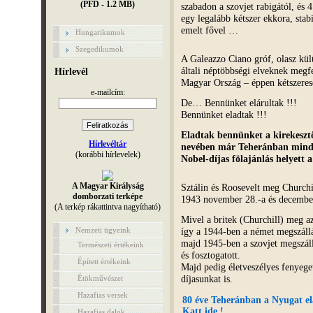
(PFD - 1.2 MB)
szabadon a szovjet rabigától, és
egy legalább kétszer ekkora, sta
emelt fővel …
Hungarikumok
Szegedikumok
A Galeazzo Ciano gróf, olasz külü
általi néptöbbségi elveknek megfe
Hírlevél
Magyar Ország – éppen kétszeres
e-mailcím:
De… Bennünket elárultak !!!
Bennünket eladtak !!!
Eladtak bennünket a kirekeszt
Hírlevéltár
nevében már Teheránban minde
(korábbi hírlevelek)
Nobel-díjas fölajánlás helyet
A Magyar Királyság
Sztálin és Roosevelt meg Churchi
domborzati terképe
1943 november 28.-a és december
(A terkép rákattintva nagyítható)
Mivel a britek (Churchill) meg a
Nemzeti ügyeink
így a 1944-ben a német megszállá
majd 1945-ben a szovjet megszáll
Természeti értékeink
és fosztogatott.
Épített értékeink
Majd pedig életveszélyes fenyeget
díjasunkat is.
Étökművészet
Hazafias versek
80 éve Teheránban a Nyugat 
Katt ide !
Hazafias dalok