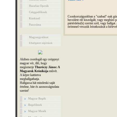
Hazafias Operák
Csüggedőknek
Csonkországunkban a "szabad"-nak gúnyo
Kitekintő
becsülete elé kiszolgált, vagy megbízó pá
pártérdeke(k) szerint szól, vagy hallga
Panoráma
örömmel vesszük leiratkozását a hírleve
Magyargyalázat
Elhallgatott népírtások
Akiben csordogál egy csöppnyi
magyar vér, illő, hogy
megismerje
Thuróczy János: A
Magyarok Krónikája
művét.
A képre kattintva
meghallgathatja.
Hallgassa hát mindenki saját
értelme, hite és azonosságtudata
szerint!
Magyar Regék
Regefilmek
Magyar Mesék