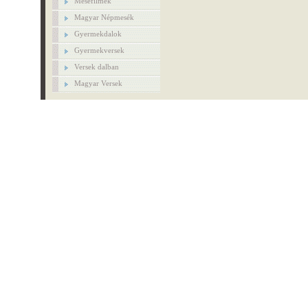
Mesefilmek
Magyar Népmesék
Gyermekdalok
Gyermekversek
Versek dalban
Magyar Versek