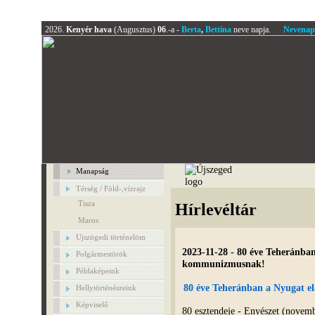
2026.
Kenyér hava
(Augusztus)
06
.-a -
Berta
,
Bettina
neve napja.
Nevenap
Manapság
Térség / Föld-,vízrajz
Tisza
Hírlevéltár
Maros
Ujszögedi történelöm
2023-11-28 - 80 éve Teheránba
Polgármestörök
kommunizmusnak!
Példaképeink
80 éve Teheránban a Nyugat 
Hellytörténészeink
Képviselő
80 esztendeje - Enyészet (nove