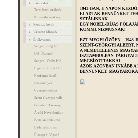
Látnivalók
1943-BAN, E NAPON KEZD
Természeti örökség
ELADTAK BENNÜNKET TE
Kulturális örökség
SZTÁLINNAK.
EGY NOBEL-DÍJAS FÖLAJÁ
Rendezvények
KOMMUNIZMUSNAK!
Városrész fejlesztés
EZT MEGELŐZŐEN – 1943 J
Értékvesztés
SZENT-GYÖRGYI ALBERT, 
Szögedi öreg híd
A NÉMETELLENES MAGYAR
Dél-Újszeged
ISZTAMBULBAN TÁRGYALT
MEGBÍZOTTAKKAL.
Szögedi Vasúti Híd
AZOK AZONBAN INKÁBB A
Ligetfürdő (SZÚE)
BENNÜNKET, MAGYAROKAT
Napfonnyfürdő
Intézmények
Gyermekkórház
Szent-Györgyi-villa
Faúsztató Társaság
Árpád Nevelőotthon
Bertalan emlékmű
Barlangkápolna
Újszögedi Vigadó