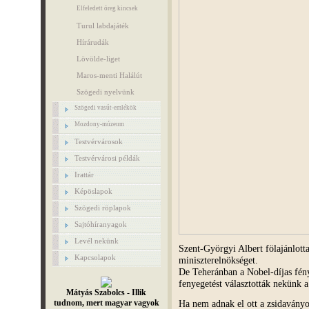
Elfeledett öreg kincsek
Turul labdajáték
Hírárudák
Lövölde-liget
Maros-menti Halálút
Szögedi nyelvünk
Szögedi vasút-emlékök
Mozdony-múzeum
Testvérvárosok
Testvérvárosi példák
Irattár
Képöslapok
Szögedi röplapok
Sajtóhíranyagok
Levél nekünk
Szent-Györgyi Albert fölajánlotta,
Kapcsolapok
miniszterelnökséget.
De Teheránban a Nobel-díjas fény
fenyegetést választották nekünk a
Mátyás Szabolcs - Illik
Ha nem adnak el ott a zsidaványo
tudnom, mert magyar vagyok