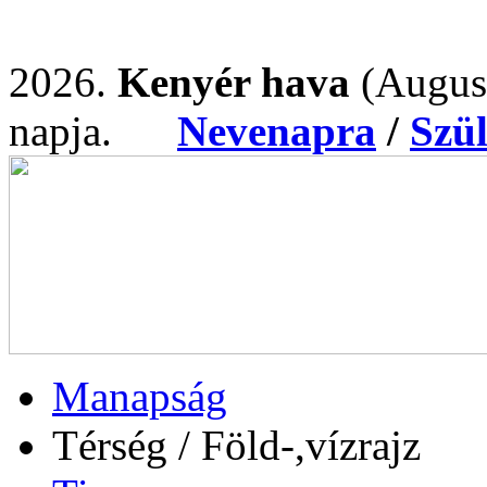
2026.
Kenyér hava
(Augus
napja.
Nevenapra
/
Szü
Manapság
Térség / Föld-,vízrajz