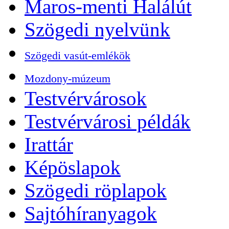
Maros-menti Halálút
Szögedi nyelvünk
Szögedi vasút-emlékök
Mozdony-múzeum
Testvérvárosok
Testvérvárosi példák
Irattár
Képöslapok
Szögedi röplapok
Sajtóhíranyagok