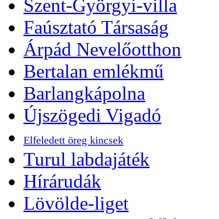
Szent-Györgyi-villa
Faúsztató Társaság
Árpád Nevelőotthon
Bertalan emlékmű
Barlangkápolna
Újszögedi Vigadó
Elfeledett öreg kincsek
Turul labdajáték
Hírárudák
Lövölde-liget