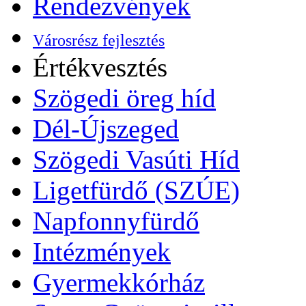
Rendezvények
Városrész fejlesztés
Értékvesztés
Szögedi öreg híd
Dél-Újszeged
Szögedi Vasúti Híd
Ligetfürdő (SZÚE)
Napfonnyfürdő
Intézmények
Gyermekkórház