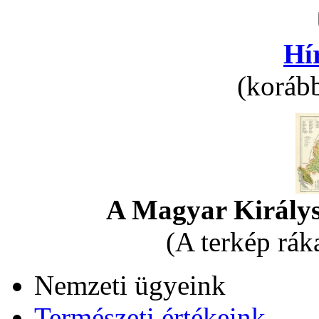
Hí
(korább
A Magyar Királys
(A terkép rák
Nemzeti ügyeink
Természeti értékeink