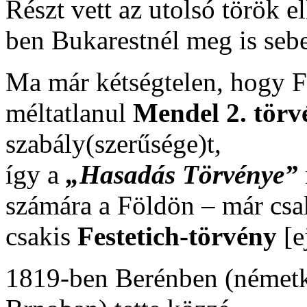
Részt vett az utolsó török e
ben Bukarestnél meg is sebe
Ma már kétségtelen, hogy F
méltatlanul
Mendel 2. törv
szabály(szerűsége)t,
így a
„Hasadás Törvénye”
számára a Földön – már csak
csakis
Festetich-törvény
[e
1819-ben Berénben (német