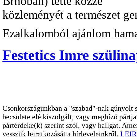
Brnoban) tette közzé
közleményét a természet gen
Ezalkalomból ajánlom hama
Festetics Imre szülina
Csonkországunkban a "szabad"-nak gúnyolt sa
becsülete elé kiszolgált, vagy megbízó pártja
pártérdeke(k) szerint szól, vagy hallgat. A
vesszük leiratkozását a hírleveleinkről.
LEIR