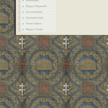
Mesefilmek
Magyar Népmesék
Gyermekdalok
Gyermekversek
Versek dalban
Magyar Versek