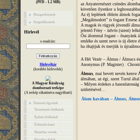
(PFD - 1.2 MB)
az Anyatermészet csöndes álomba 
követően ilyenkor a leghosszabb
Az éj leplének öblein álmok fog
Hungarikumok
„Megálmodott” is fogant Emese 
Szegedikumok
A magok és rügyek jövendő álmai
jelentő Fény – üdvös (szent) lelk
Hírlevél
Ősi álommal fogant – ősanyánk 
emléke és szent neve is új életre 
e-mailcím:
ha óhajtjuk és merjük is újraálmo
A Hét Vezér – Álmus / Álmucs és 
Anonymus (P. Magister) : Chron
Hírlevéltár
(korábbi hírlevelek)
Álmus
, mai bevett nevén kenve
álmában, az égi, szent Turul által
A Magyar Királyság
– Milyen érdekes a hasonlatosság
domborzati terképe
születésével…
(A terkép rákattintva nagyítható)
Álom havában – Álmus, Álmos 
Nemzeti ügyeink
Természeti értékeink
Épített értékeink
Étökművészet
Hazafias versek
Hazafias dalok