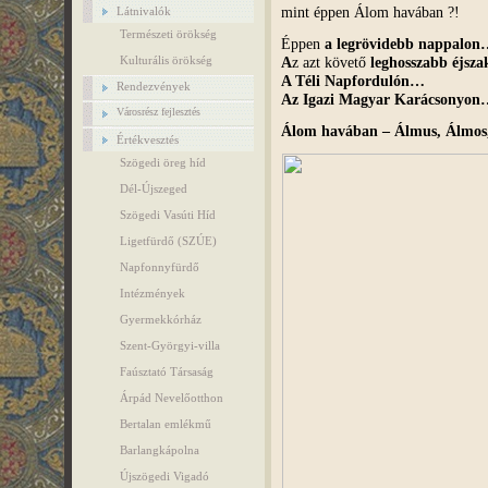
mint éppen Álom havában ?!
Látnivalók
Természeti örökség
Éppen
a legrövidebb nappalo
A
z azt követő
leghosszabb éjsz
Kulturális örökség
A Téli Napfordulón…
Rendezvények
Az Igazi Magyar Karácsonyo
Városrész fejlesztés
Álom havában – Álmus, Álmo
Értékvesztés
Szögedi öreg híd
Dél-Újszeged
Szögedi Vasúti Híd
Ligetfürdő (SZÚE)
Napfonnyfürdő
Intézmények
Gyermekkórház
Szent-Györgyi-villa
Faúsztató Társaság
Árpád Nevelőotthon
Bertalan emlékmű
Barlangkápolna
Újszögedi Vigadó