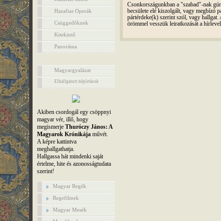
Csonkországunkban a "szabad"-nak gúnyo
Hazafias Operák
becsülete elé kiszolgált, vagy megbízó pá
pártérdeke(k) szerint szól, vagy hallga
Csüggedőknek
örömmel vesszük leiratkozását a hírleve
Kitekintő
Panoráma
Magyargyalázat
Elhallgatott népírtások
Akiben csordogál egy csöppnyi
magyar vér, illő, hogy
megismerje
Thuróczy János: A
Magyarok Krónikája
művét.
A képre kattintva
meghallgathatja.
Hallgassa hát mindenki saját
értelme, hite és azonosságtudata
szerint!
Magyar Regék
Regefilmek
Magyar Mesék