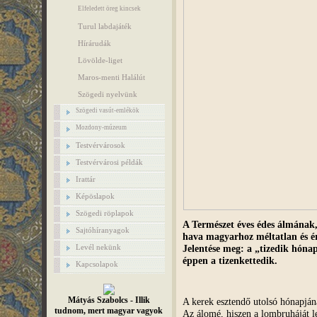
Elfeledett öreg kincsek
Turul labdajáték
Hírárudák
Lövölde-liget
Maros-menti Halálút
Szögedi nyelvünk
Szögedi vasút-emlékök
Mozdony-múzeum
Testvérvárosok
Testvérvárosi példák
Irattár
Képöslapok
Szögedi röplapok
A Természet éves édes álmának, 
Sajtóhíranyagok
hava magyarhoz méltatlan és é
Jelentése meg: a „tizedik hóna
Levél nekünk
éppen a tizenkettedik.
Kapcsolapok
Mátyás Szabolcs - Illik
A kerek esztendő utolsó hónapján
tudnom, mert magyar vagyok
Az álomé, hiszen a lombruháját l