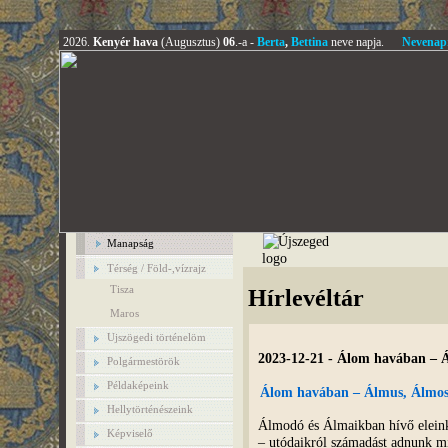
2026.
Kenyér hava
(Augusztus)
06
.-a -
Berta
,
Bettina
neve napja.
Nevenap
Manapság
Térség / Föld-,vízrajz
Tisza
Hírlevéltár
Maros
Ujszögedi történelöm
2023-12-21 - Álom havában –
Polgármestörök
Példaképeink
Álom havában – Álmus, Álmo
Hellytörténészeink
Álmodó és Álmaikban hívő eleink
Képviselő
– utódaikról számadást adnunk mi