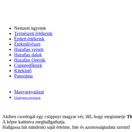
Nemzeti ügyeink
Természeti értékeink
Épített értékeink
Étökművészet
Hazafias versek
Hazafias dalok
Hazafias Operák
Csüggedőknek
Kitekintő
Panoráma
Magyargyalázat
Elhallgatott népírtások
Akiben csordogál egy csöppnyi magyar vér, illő, hogy megismerje
Th
A képre kattintva meghallgathatja.
Hallgassa hát mindenki saját értelme, hite és azonosságtudata szerint!