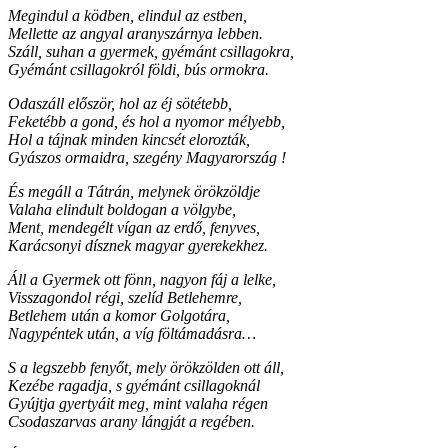
Megindul a ködben, elindul az estben,
Mellette az angyal aranyszárnya lebben.
Száll, suhan a gyermek, gyémánt csillagokra,
Gyémánt csillagokról földi, bús ormokra.
Odaszáll először, hol az éj sötétebb,
Feketébb a gond, és hol a nyomor mélyebb,
Hol a tájnak minden kincsét elorozták,
Gyászos ormaidra, szegény Magyarország !
És megáll a Tátrán, melynek örökzöldje
Valaha elindult boldogan a völgybe,
Ment, mendegélt vígan az erdő, fenyves,
Karácsonyi dísznek magyar gyerekekhez.
Áll a Gyermek ott fönn, nagyon fáj a lelke,
Visszagondol régi, szelíd Betlehemre,
Betlehem után a komor Golgotára,
Nagypéntek után, a víg föltámadásra…
S a legszebb fenyőt, mely örökzölden ott áll,
Kezébe ragadja, s gyémánt csillagoknál
Gyújtja gyertyáit meg, mint valaha régen
Csodaszarvas arany lángját a regében.