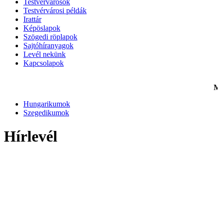
Testvérvárosok
Testvérvárosi példák
Irattár
Képöslapok
Szögedi röplapok
Sajtóhíranyagok
Levél nekünk
Kapcsolapok
M
Hungarikumok
Szegedikumok
Hírlevél