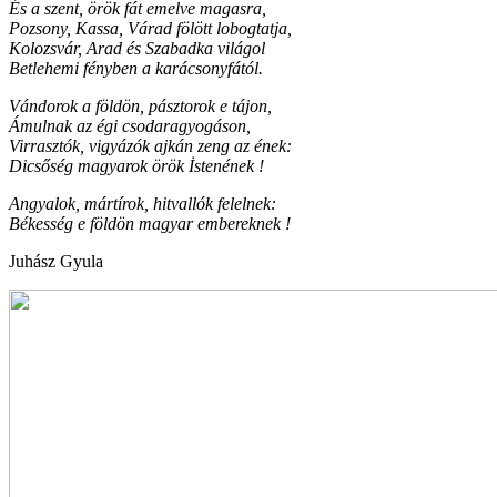
És a szent, örök fát emelve magasra,
Pozsony, Kassa, Várad fölött lobogtatja,
Kolozsvár, Arad és Szabadka világol
Betlehemi fényben a karácsonyfától.
Vándorok a földön, pásztorok e tájon,
Ámulnak az égi csodaragyogáson,
Virrasztók, vigyázók ajkán zeng az ének:
Dicsőség magyarok örök İstenének !
Angyalok, mártírok, hitvallók felelnek:
Békesség e földön magyar embereknek !
Juhász Gyula