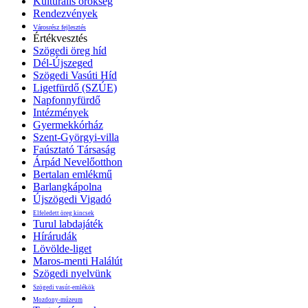
Kulturális örökség
Rendezvények
Városrész fejlesztés
Értékvesztés
Szögedi öreg híd
Dél-Újszeged
Szögedi Vasúti Híd
Ligetfürdő (SZÚE)
Napfonnyfürdő
Intézmények
Gyermekkórház
Szent-Györgyi-villa
Faúsztató Társaság
Árpád Nevelőotthon
Bertalan emlékmű
Barlangkápolna
Újszögedi Vigadó
Elfeledett öreg kincsek
Turul labdajáték
Hírárudák
Lövölde-liget
Maros-menti Halálút
Szögedi nyelvünk
Szögedi vasút-emlékök
Mozdony-múzeum