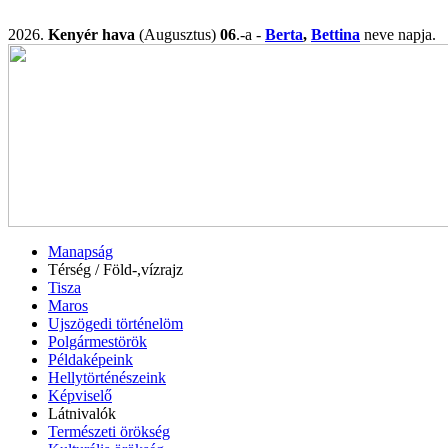
2026.
Kenyér hava
(Augusztus)
06
.-a -
Berta
,
Bettina
neve napj
Manapság
Térség / Föld-,vízrajz
Tisza
Maros
Ujszögedi történelöm
Polgármestörök
Példaképeink
Hellytörténészeink
Képviselő
Látnivalók
Természeti örökség