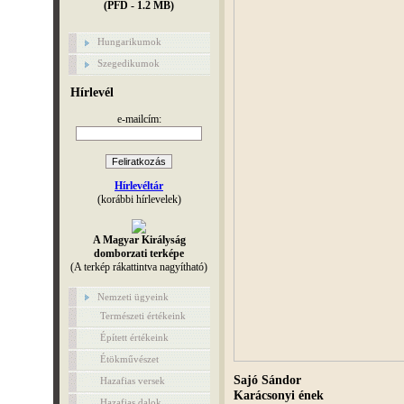
(PFD - 1.2 MB)
Hungarikumok
Szegedikumok
Hírlevél
e-mailcím:
Hírlevéltár
(korábbi hírlevelek)
A Magyar Királyság
domborzati terképe
(A terkép rákattintva nagyítható)
Nemzeti ügyeink
Természeti értékeink
Épített értékeink
Étökművészet
Sajó Sándor
Hazafias versek
Karácsonyi ének
Hazafias dalok