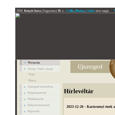
2026.
Kenyér hava
(Augusztus)
10
.-e -
Csilla
,
Blanka
,
Lőrinc
neve napja.
Manapság
Térség / Föld-,vízrajz
Tisza
Maros
Ujszögedi történelöm
Hírlevéltár
Polgármestörök
Példaképeink
Hellytörténészeink
2023-12-26 - Karácsonyi ének 
Képviselő