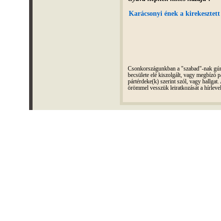
Karácsonyi ének a kirekesztett
Csonkországunkban a "szabad"-nak gúnyo
becsülete elé kiszolgált, vagy megbízó pá
pártérdeke(k) szerint szól, vagy hallga
örömmel vesszük leiratkozását a hírleve