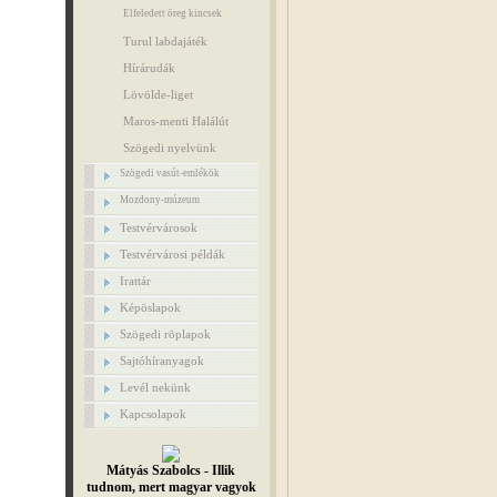
Elfeledett öreg kincsek
Turul labdajáték
Hírárudák
Lövölde-liget
Maros-menti Halálút
Szögedi nyelvünk
Szögedi vasút-emlékök
Mozdony-múzeum
Testvérvárosok
Testvérvárosi példák
Irattár
Képöslapok
Szögedi röplapok
Sajtóhíranyagok
Levél nekünk
Kapcsolapok
Mátyás Szabolcs - Illik
tudnom, mert magyar vagyok