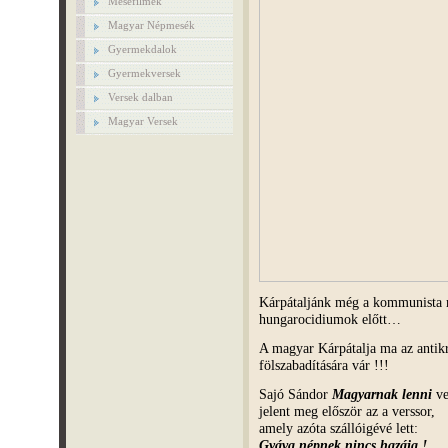
Mesefilmek
Magyar Népmesék
Gyermekdalok
Gyermekversek
Versek dalban
Magyar Versek
Kárpátaljánk még a kommunista me
hungarocidiumok előtt…
A magyar Kárpátalja ma az antikri
fölszabadítására vár !!!
Sajó Sándor
Magyarnak lenni
ve
jelent meg először az a verssor,
amely azóta szállóigévé lett:
Gyáva népnek nincs hazája !