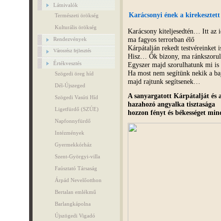
Látnivalók
Karácsonyi ének a kirekeszte
Természeti örökség
Kulturális örökség
Karácsony kiteljesedtén… Itt az 
ma fagyos terrorban élő
Rendezvények
Kárpátalján rekedt testvéreinket 
Városrész fejlesztés
Hisz… Ők bizony, ma ránkszor
Értékvesztés
Egyszer majd szorulhatunk mi i
Ha most nem segítünk nekik a b
Szögedi öreg híd
majd rajtunk segítsenek…
Dél-Újszeged
A sanyargatott Kárpátalját és a
Szögedi Vasúti Híd
hazahozó angyalka tisztasága
Ligetfürdő (SZÚE)
hozzon fényt és békességet mi
Napfonnyfürdő
Intézmények
Gyermekkórház
Szent-Györgyi-villa
Faúsztató Társaság
Árpád Nevelőotthon
Bertalan emlékmű
Barlangkápolna
Újszögedi Vigadó