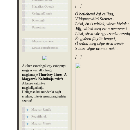
[...]
Hazafias Operák
Csüggedőknek
Ó betlehemi égi csillag,
Világmegváltó Szeretet !
Kitekintő
Lásd, én is várlak, várva hívlak :
Panoráma
Jöjj, váltsd meg ezt a nemzetet !
Lásd, sírva vár egy csonka ország
És gyásza fátylát lengeti,
Magyargyalázat
Ó szánd meg népe árva sorsát
S hozz végre örömöt neki :
Elhallgatott népírtások
[...]
Akiben csordogál egy csöppnyi
magyar vér, illő, hogy
megismerje
Thuróczy János: A
Magyarok Krónikája
művét.
A képre kattintva
meghallgathatja.
Hallgassa hát mindenki saját
értelme, hite és azonosságtudata
szerint!
Magyar Regék
Regefilmek
Magyar Mesék