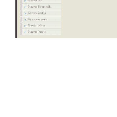
Mesefilmek
Magyar Népmesék
Gyermekdalok
Gyermekversek
Versek dalban
Magyar Versek