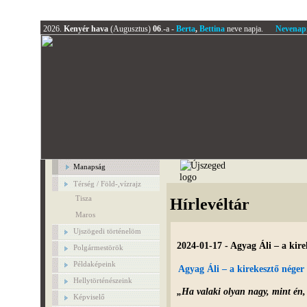
2026.
Kenyér hava
(Augusztus)
06
.-a -
Berta
,
Bettina
neve napja.
Nevenap
Manapság
Térség / Föld-,vízrajz
Tisza
Hírlevéltár
Maros
Ujszögedi történelöm
2024-01-17 - Agyag Áli – a ki
Polgármestörök
Példaképeink
Agyag Áli – a kirekesztő nége
Hellytörténészeink
„Ha valaki olyan nagy, mint én,
Képviselő