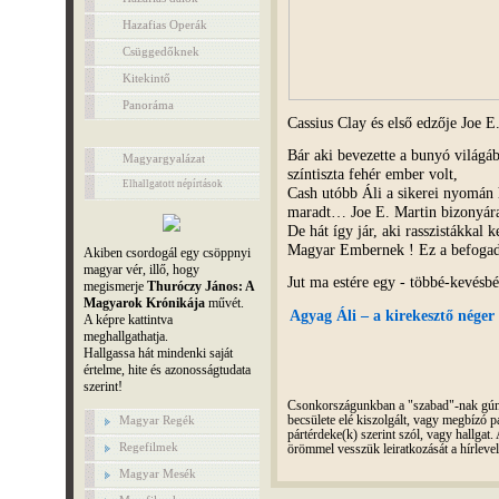
Hazafias Operák
Csüggedőknek
Kitekintő
Panoráma
Cassius Clay és első edzője Joe E
Bár aki bevezette a bunyó világába
Magyargyalázat
színtiszta fehér ember volt,
Elhallgatott népírtások
Cash utóbb Áli a sikerei nyomán há
maradt… Joe E. Martin bizonyára
De hát így jár, aki rasszistákkal
Magyar Embernek ! Ez a befogad
Akiben csordogál egy csöppnyi
magyar vér, illő, hogy
Jut ma estére egy - többé-kevésbé h
megismerje
Thuróczy János: A
Magyarok Krónikája
művét.
Agyag Áli – a kirekesztő nége
A képre kattintva
meghallgathatja.
Hallgassa hát mindenki saját
értelme, hite és azonosságtudata
szerint!
Csonkországunkban a "szabad"-nak gúnyo
Magyar Regék
becsülete elé kiszolgált, vagy megbízó pá
pártérdeke(k) szerint szól, vagy hallga
Regefilmek
örömmel vesszük leiratkozását a hírleve
Magyar Mesék