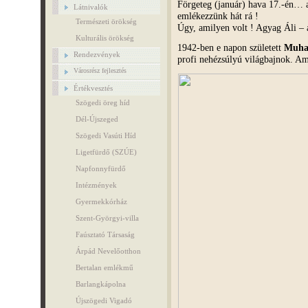
Förgeteg (január) hava 17.-én… a
Látnivalók
emlékezzünk hát rá !
Természeti örökség
Úgy, amilyen volt ! Agyag Áli – 
Kulturális örökség
1942-ben e napon született
Muha
Rendezvények
profi nehézsúlyú világbajnok. Am
Városrész fejlesztés
Értékvesztés
Szögedi öreg híd
Dél-Újszeged
Szögedi Vasúti Híd
Ligetfürdő (SZÚE)
Napfonnyfürdő
Intézmények
Gyermekkórház
Szent-Györgyi-villa
Faúsztató Társaság
Árpád Nevelőotthon
Bertalan emlékmű
Barlangkápolna
Újszögedi Vigadó