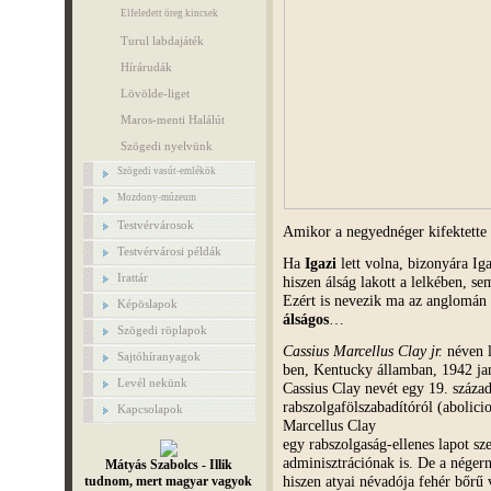
Elfeledett öreg kincsek
Turul labdajáték
Hírárudák
Lövölde-liget
Maros-menti Halálút
Szögedi nyelvünk
Szögedi vasút-emlékök
Mozdony-múzeum
Testvérvárosok
Amikor a negyednéger kifektette
Testvérvárosi példák
Ha
Igazi
lett volna, bizonyára Ig
Irattár
hiszen álság lakott a lelkében,
Ezért is nevezik ma az anglomán 
Képöslapok
álságos
…
Szögedi röplapok
Cassius Marcellus Clay jr.
néven l
Sajtóhíranyagok
ben, Kentucky államban, 1942 ja
Levél nekünk
Cassius Clay nevét egy 19. század
rabszolgafölszabadítóról (abolici
Kapcsolapok
Marcellus Clay
egy rabszolgaság-ellenes lapot sze
adminisztrációnak is. De a négern
Mátyás Szabolcs - Illik
hiszen atyai névadója fehér bőrű 
tudnom, mert magyar vagyok