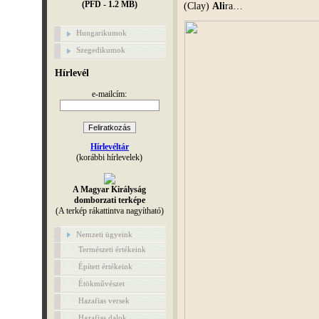
(PFD - 1.2 MB)
(Clay)
Ali
ra…
Hungarikumok
Szegedikumok
Hírlevél
e-mailcím:
Hírlevéltár
(korábbi hírlevelek)
A Magyar Királyság
domborzati terképe
(A terkép rákattintva nagyítható)
Nemzeti ügyeink
Természeti értékeink
Épített értékeink
Étökművészet
Hazafias versek
Hazafias dalok