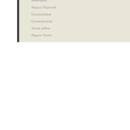
Mesefilmek
Magyar Népmesék
Gyermekdalok
Gyermekversek
Versek dalban
Magyar Versek