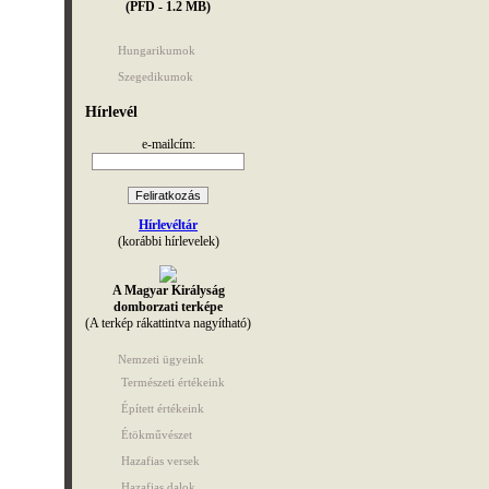
(PFD - 1.2 MB)
Hungarikumok
Szegedikumok
Hírlevél
e-mailcím:
Hírlevéltár
(korábbi hírlevelek)
A Magyar Királyság
domborzati terképe
(A terkép rákattintva nagyítható)
Nemzeti ügyeink
Természeti értékeink
Épített értékeink
Étökművészet
Hazafias versek
Hazafias dalok