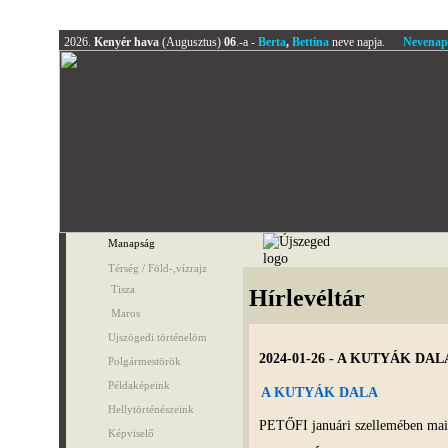
2026.
Kenyér hava
(Augusztus)
06
.-a -
Berta
,
Bettina
neve napja.
Nevenap
Manapság
Térség / Föld-,vízrajz
Tisza
Hírlevéltár
Maros
Ujszögedi történelöm
2024-01-26 - A KUTYÁK DAL
Polgármestörök
Példaképeink
A KUTYÁK DALA
Hellytörténészeink
PETŐFI januári szellemében ma
Képviselő