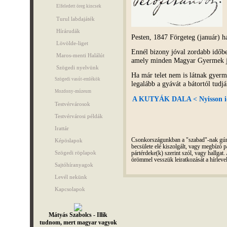
Elfeledett öreg kincsek
Turul labdajáték
Hírárudák
Pesten, 1847 Förgeteg (január) h
Lövölde-liget
Ennél bizony jóval zordabb időben
Maros-menti Halálút
amely minden Magyar Gyermek je
Szögedi nyelvünk
Ha már telet nem is látnak gyerm
Szögedi vasút-emlékök
legalább a gyávát a bátortól tudj
Mozdony-múzeum
A KUTYÁK DALA < Nyisson id
Testvérvárosok
Testvérvárosi példák
Irattár
Csonkországunkban a "szabad"-nak gúnyo
Képöslapok
becsülete elé kiszolgált, vagy megbízó pá
Szögedi röplapok
pártérdeke(k) szerint szól, vagy hallga
örömmel vesszük leiratkozását a hírleve
Sajtóhíranyagok
Levél nekünk
Kapcsolapok
Mátyás Szabolcs - Illik
tudnom, mert magyar vagyok