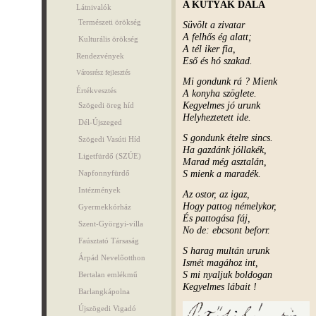
A KUTYÁK DALA
Látnivalók
Természeti örökség
Süvölt a zivatar
A felhős ég alatt;
Kulturális örökség
A tél iker fia,
Rendezvények
Eső és hó szakad.
Városrész fejlesztés
Mi gondunk rá ? Mienk
Értékvesztés
A konyha szöglete.
Kegyelmes jó urunk
Szögedi öreg híd
Helyheztetett ide.
Dél-Újszeged
S gondunk ételre sincs.
Szögedi Vasúti Híd
Ha gazdánk jóllakék,
Ligetfürdő (SZÚE)
Marad még asztalán,
S mienk a maradék.
Napfonnyfürdő
Intézmények
Az ostor, az igaz,
Hogy pattog némelykor,
Gyermekkórház
És pattogása fáj,
Szent-Györgyi-villa
No de: ebcsont beforr.
Faúsztató Társaság
S harag multán urunk
Árpád Nevelőotthon
Ismét magához int,
S mi nyaljuk boldogan
Bertalan emlékmű
Kegyelmes lábait !
Barlangkápolna
Újszögedi Vigadó