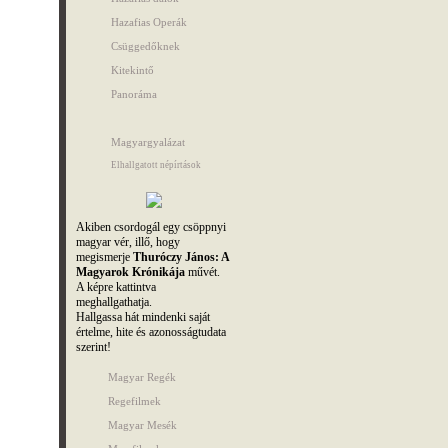
Hazafias Operák
Csüggedőknek
Kitekintő
Panoráma
Magyargyalázat
Elhallgatott népírtások
Akiben csordogál egy csöppnyi
magyar vér, illő, hogy
megismerje
Thuróczy János: A
Magyarok Krónikája
művét.
A képre kattintva
meghallgathatja.
Hallgassa hát mindenki saját
értelme, hite és azonosságtudata
szerint!
Magyar Regék
Regefilmek
Magyar Mesék