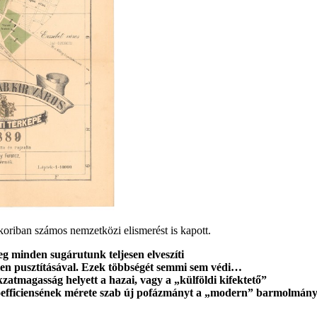
koriban számos nemzetközi elismerést is kapott.
 minden sugárutunk teljesen elveszíti
telen pusztításával. Ezek többségét semmi sem védi…
zatmagasság helyett a hazai, vagy a „külföldi kifektető”
 koefficiensének mérete szab új pofázmányt a „modern” barmolmán