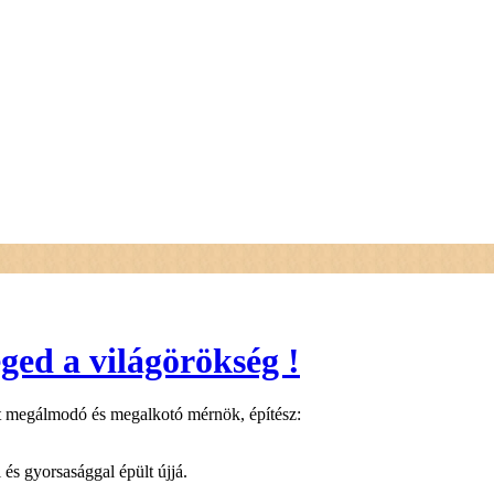
!
ged a világörökség !
át megálmodó és megalkotó mérnök, építész:
és gyorsasággal épült újjá.