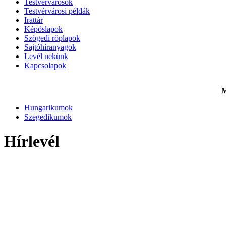
Testvérvárosok
Testvérvárosi példák
Irattár
Képöslapok
Szögedi röplapok
Sajtóhíranyagok
Levél nekünk
Kapcsolapok
M
Hungarikumok
Szegedikumok
Hírlevél