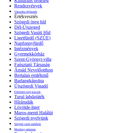
Kulturális örökség
Rendezvények
Városrész fejlesztés
Értékvesztés
Szögedi öreg híd
Dél-Újszeged
Szögedi Vasúti Híd
Ligetfürdő (SZÚE)
Napfonnyfürdő
Intézmények
Gyermekkórház
Szent-Györgyi-villa
Faúsztató Társaság
Árpád Nevelőotthon
Bertalan emlékmű
Barlangkápolna
Újszögedi Vigadó
Elfeledett öreg kincsek
Turul labdajáték
Hírárudák
Lövölde-liget
Maros-menti Halálút
Szögedi nyelvünk
Szögedi vasút-emlékök
Mozdony-múzeum