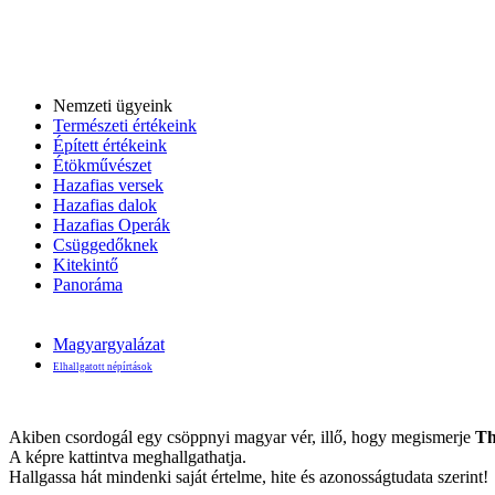
Nemzeti ügyeink
Természeti értékeink
Épített értékeink
Étökművészet
Hazafias versek
Hazafias dalok
Hazafias Operák
Csüggedőknek
Kitekintő
Panoráma
Magyargyalázat
Elhallgatott népírtások
Akiben csordogál egy csöppnyi magyar vér, illő, hogy megismerje
Th
A képre kattintva meghallgathatja.
Hallgassa hát mindenki saját értelme, hite és azonosságtudata szerint!