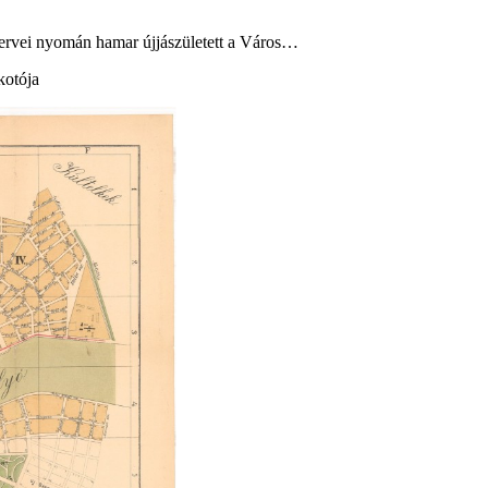
ervei nyomán hamar újjászületett a Város…
kotója