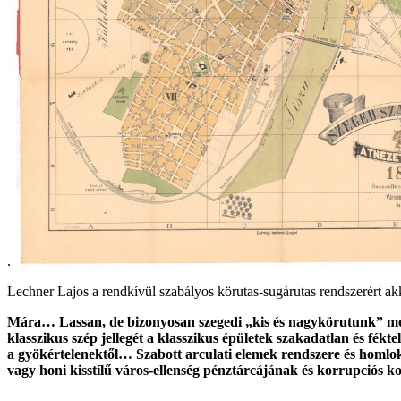
.
Lechner Lajos a rendkívül szabályos körutas-sugárutas rendszerért ak
Mára… Lassan, de bizonyosan szegedi „kis és nagykörutunk” meg
klasszikus szép jellegét a klasszikus épületek szakadatlan és fék
a gyökértelenektől…
Szabott arculati elemek rendszere és homlok
vagy honi kisstílű város-ellenség pénztárcájának és korrupciós