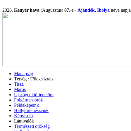
2026.
Kenyér hava
(Augusztus)
07
.-e -
Ajándék
,
Ibolya
neve nap
Manapság
Térség / Föld-,vízrajz
Tisza
Maros
Ujszögedi történelöm
Polgármestörök
Példaképeink
Hellytörténészeink
Képviselő
Látnivalók
Természeti örökség