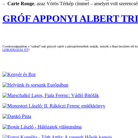
–
Carte Rouge
, azaz Vörös Térkép címmel – amelyet volt szerenc
GRÓF APPONYI ALBERT TRIAN
Csonkországunkban a "szabad"-nak gúnyolt sajtót a pártsajtótermékek uralják, melyek a Haza becsülete elé kisz
LEIRATKOZÁS ITT
!