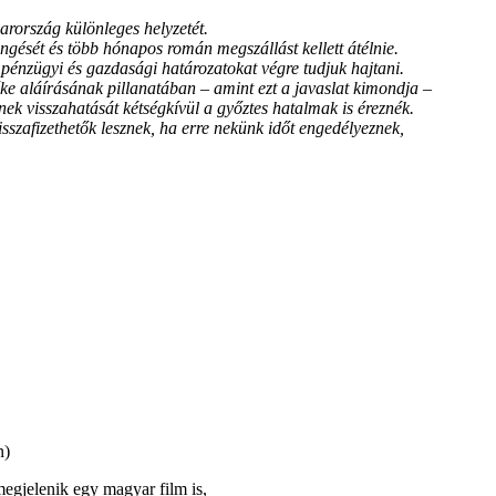
rország különleges helyzetét.
ését és több hónapos román megszállást kellett átélnie.
t pénzügyi és gazdasági határozatokat végre tudjuk hajtani.
béke aláírásának pillanatában – amint ezt a javaslat kimondja –
ynek visszahatását kétségkívül a győztes hatalmak is éreznék.
sszafizethetők lesznek, ha erre nekünk időt engedélyeznek,
n)
egjelenik egy magyar film is,