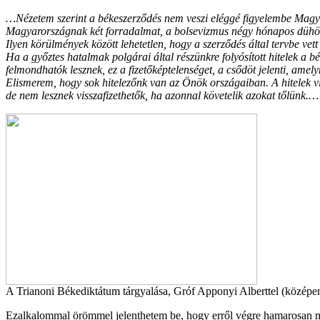
…Nézetem szerint a békeszerződés nem veszi eléggé figyelembe Magya
Magyarországnak két forradalmat, a bolsevizmus négy hónapos dühöng
Ilyen körülmények között lehetetlen, hogy a szerződés által tervbe vet
Ha a győztes hatalmak polgárai által részünkre folyósított hitelek a 
felmondhatók lesznek, ez a fizetőképtelenséget, a csődöt jelenti, amel
Elismerem, hogy sok hitelezőnk van az Önök országaiban. A hitelek vi
de nem lesznek visszafizethetők, ha azonnal követelik azokat tőlünk.…
A Trianoni Békediktátum tárgyalása, Gróf Apponyi Alberttel (középe
Ezalkalommal örömmel jelenthetem be, hogy erről végre hamarosan m