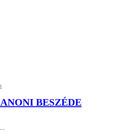
E
IANONI BESZÉDE
ét…