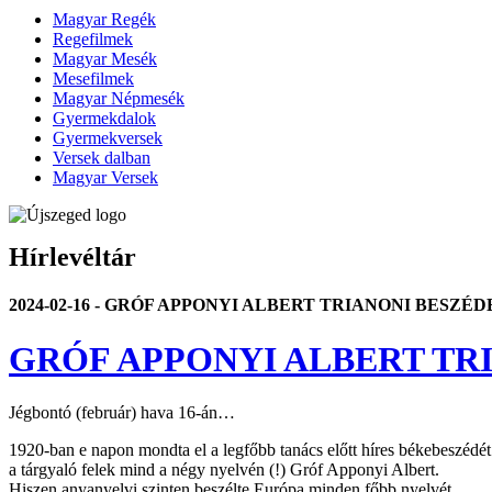
Magyar Regék
Regefilmek
Magyar Mesék
Mesefilmek
Magyar Népmesék
Gyermekdalok
Gyermekversek
Versek dalban
Magyar Versek
Hírlevéltár
2024-02-16 - GRÓF APPONYI ALBERT TRIANONI BESZÉD
GRÓF APPONYI ALBERT TR
Jégbontó (február) hava 16-án…
1920-ban e napon mondta el a legfőbb tanács előtt híres békebeszéd
a tárgyaló felek mind a négy nyelvén (!) Gróf Apponyi Albert.
Hiszen anyanyelvi szinten beszélte Európa minden főbb nyelvét…