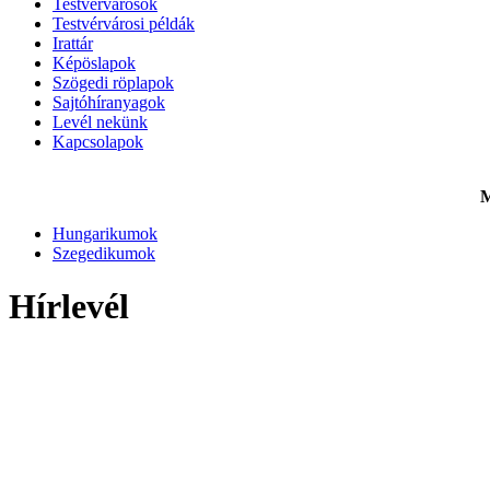
Testvérvárosok
Testvérvárosi példák
Irattár
Képöslapok
Szögedi röplapok
Sajtóhíranyagok
Levél nekünk
Kapcsolapok
M
Hungarikumok
Szegedikumok
Hírlevél