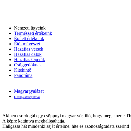
Nemzeti ügyeink
Természeti értékeink
Épített értékeink
Étökművészet
Hazafias versek
Hazafias dalok
Hazafias Operák
Csüggedőknek
Kitekintő
Panoráma
Magyargyalázat
Elhallgatott népírtások
Akiben csordogál egy csöppnyi magyar vér, illő, hogy megismerje
Th
A képre kattintva meghallgathatja.
Hallgassa hát mindenki saját értelme, hite és azonosságtudata szerint!