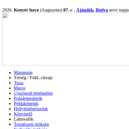
2026.
Kenyér hava
(Augusztus)
07
.-e -
Ajándék
,
Ibolya
neve nap
Manapság
Térség / Föld-,vízrajz
Tisza
Maros
Ujszögedi történelöm
Polgármestörök
Példaképeink
Hellytörténészeink
Képviselő
Látnivalók
Természeti örökség