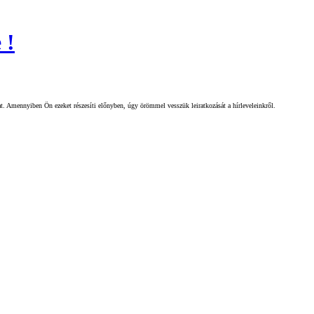
 !
gat. Amennyiben Ön ezeket részesíti előnyben, úgy örömmel vesszük leiratkozását a hírleveleinkről.