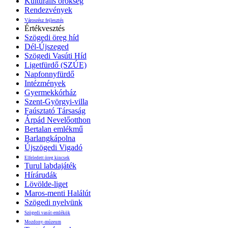
Kulturális örökség
Rendezvények
Városrész fejlesztés
Értékvesztés
Szögedi öreg híd
Dél-Újszeged
Szögedi Vasúti Híd
Ligetfürdő (SZÚE)
Napfonnyfürdő
Intézmények
Gyermekkórház
Szent-Györgyi-villa
Faúsztató Társaság
Árpád Nevelőotthon
Bertalan emlékmű
Barlangkápolna
Újszögedi Vigadó
Elfeledett öreg kincsek
Turul labdajáték
Hírárudák
Lövölde-liget
Maros-menti Halálút
Szögedi nyelvünk
Szögedi vasút-emlékök
Mozdony-múzeum