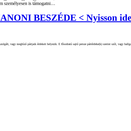
sém személyesen is támogatni…
ONI BESZÉDE < Nyisson ide
olgált, vagy megbízó pártjaik érdekeit helyezik. E fősodratú sajtó persze pártérdeke(k) szerint szól, vagy hall