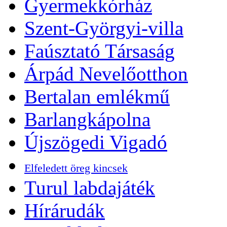
Gyermekkórház
Szent-Györgyi-villa
Faúsztató Társaság
Árpád Nevelőotthon
Bertalan emlékmű
Barlangkápolna
Újszögedi Vigadó
Elfeledett öreg kincsek
Turul labdajáték
Hírárudák