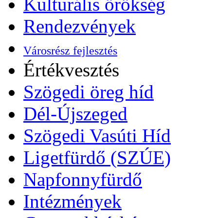
Kulturális örökség
Rendezvények
Városrész fejlesztés
Értékvesztés
Szögedi öreg híd
Dél-Újszeged
Szögedi Vasúti Híd
Ligetfürdő (SZÚE)
Napfonnyfürdő
Intézmények