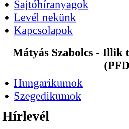
Sajtóhíranyagok
Levél nekünk
Kapcsolapok
Mátyás Szabolcs - Illi
(PFD
Hungarikumok
Szegedikumok
Hírlevél