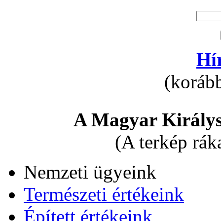
Hí
(korább
A Magyar Királys
(A terkép rák
Nemzeti ügyeink
Természeti értékeink
Épített értékeink