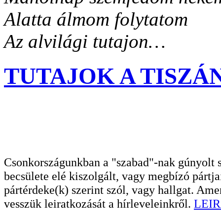
Alatta álmom folytatom
Az alvilági tutajon…
TUTAJOK A TISZÁN...
Csonkországunkban a "szabad"-nak gúnyolt sa
becsülete elé kiszolgált, vagy megbízó pártja
pártérdeke(k) szerint szól, vagy hallgat. A
vesszük leiratkozását a hírleveleinkről.
LEIR