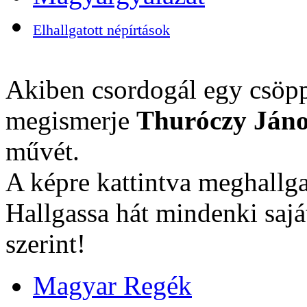
Elhallgatott népírtások
Akiben csordogál egy csöpp
megismerje
Thuróczy Jáno
művét.
A képre kattintva meghallga
Hallgassa hát mindenki sajá
szerint!
Magyar Regék