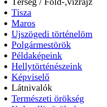
Térség / Föld-,vízrajz
Tisza
Maros
Ujszögedi történelöm
Polgármestörök
Példaképeink
Hellytörténészeink
Képviselő
Látnivalók
Természeti örökség