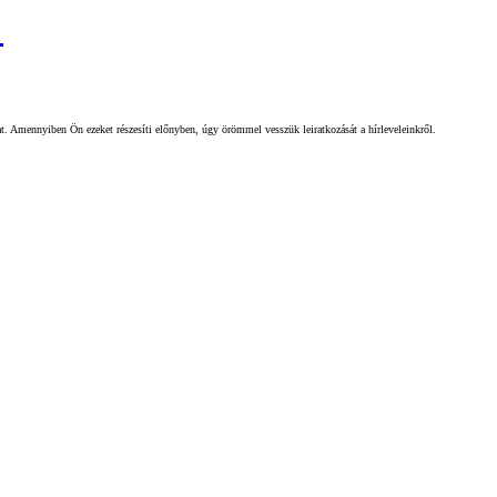
!
gat. Amennyiben Ön ezeket részesíti előnyben, úgy örömmel vesszük leiratkozását a hírleveleinkről.