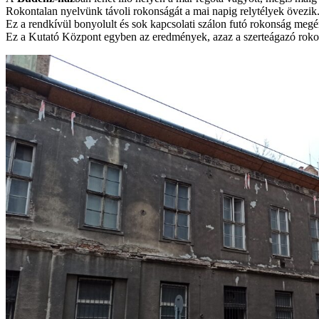
Rokontalan nyelvünk távoli rokonságát a mai napig relytélyek övezik
Ez a rendkívül bonyolult és sok kapcsolati szálon futó rokonság meg
Ez a Kutató Központ egyben az eredmények, azaz a szerteágazó rokon