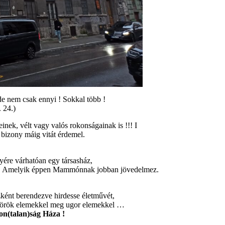
de nem csak ennyi ! Sokkal több !
 24.)
nek, vélt vagy valós rokonságainak is !!! I
 bizony máig vitát érdemel.
lyére várhatóan egy társasház,
erv ! Amelyik éppen Mammónnak jobban jövedelmez.
ént berendezve hirdesse életművét,
t török elemekkel meg ugor elemekkel …
on(talan)ság Háza !