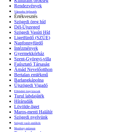
Kulturális örökség
Rendezvények
Városrész fejlesztés
Értékvesztés
Szögedi öreg híd
Dél-Újszeged
Szögedi Vasúti Híd
Ligetfürdő (SZÚE)
Napfonnyfürdő
Intézmények
Gyermekkórház
Szent-Györgyi-villa
Faúsztató Társaság
Árpád Nevelőotthon
Bertalan emlékmű
Barlangkápolna
Újszögedi Vigadó
Elfeledett öreg kincsek
Turul labdajáték
Hírárudák
Lövölde-liget
Maros-menti Halálút
Szögedi nyelvünk
Szögedi vasút-emlékök
Mozdony-múzeum