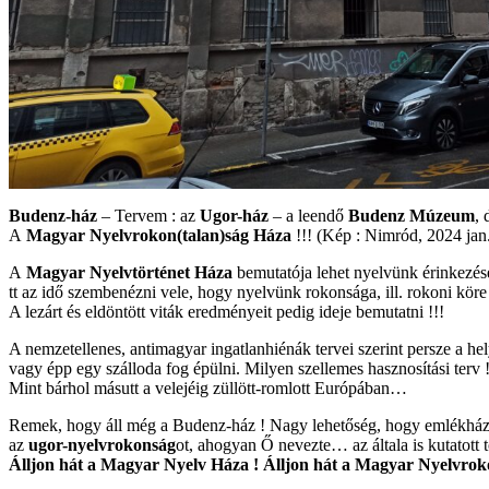
Budenz-ház
– Tervem : az
Ugor-ház
– a leendő
Budenz Múzeum
, 
A
Magyar Nyelvrokon(talan)ság Háza
!!! (Kép : Nimród, 2024 jan.
A
Magyar Nyelvtörténet Háza
bemutatója lehet nyelvünk érinkezései
tt az idő szembenézni vele, hogy nyelvünk rokonsága, ill. rokoni köre
A lezárt és eldöntött viták eredményeit pedig ideje bemutatni !!!
A nemzetellenes, antimagyar ingatlanhiénák tervei szerint persze a he
vagy épp egy szálloda fog épülni. Milyen szellemes hasznosítási t
Mint bárhol másutt a velejéig züllött-romlott Európában…
Remek, hogy áll még a Budenz-ház ! Nagy lehetőség, hogy emlékházk
az
ugor-nyelvrokonság
ot, ahogyan Ő nevezte… az általa is kutatot
Álljon hát a Magyar Nyelv Háza !
Álljon hát a Magyar Nyelvrok