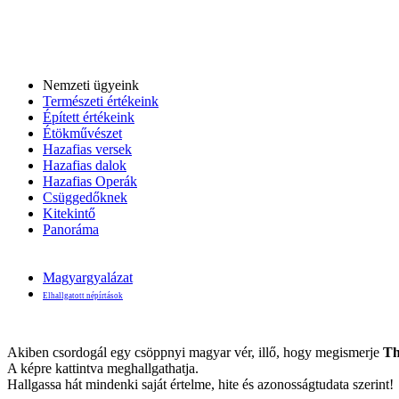
Nemzeti ügyeink
Természeti értékeink
Épített értékeink
Étökművészet
Hazafias versek
Hazafias dalok
Hazafias Operák
Csüggedőknek
Kitekintő
Panoráma
Magyargyalázat
Elhallgatott népírtások
Akiben csordogál egy csöppnyi magyar vér, illő, hogy megismerje
Th
A képre kattintva meghallgathatja.
Hallgassa hát mindenki saját értelme, hite és azonosságtudata szerint!