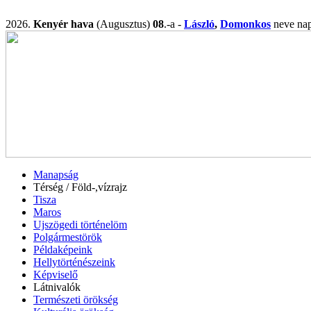
2026.
Kenyér hava
(Augusztus)
08
.-a -
László
,
Domonkos
neve n
Manapság
Térség / Föld-,vízrajz
Tisza
Maros
Ujszögedi történelöm
Polgármestörök
Példaképeink
Hellytörténészeink
Képviselő
Látnivalók
Természeti örökség