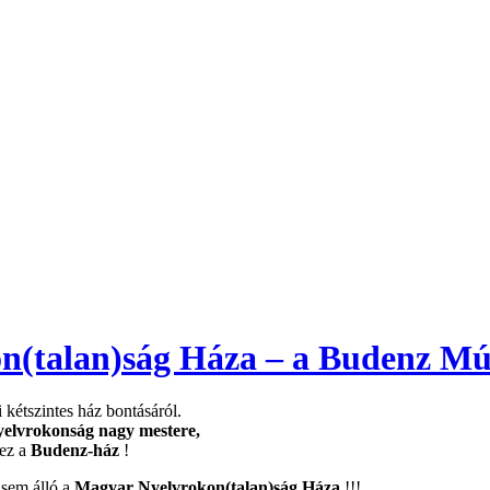
on(talan)ság Háza – a Budenz M
 kétszintes ház bontásáról.
yelvrokonság
nagy mestere,
 ez a
Budenz-ház
!
 sem álló a
Magyar Nyelvrokon(talan)ság Háza
!!!