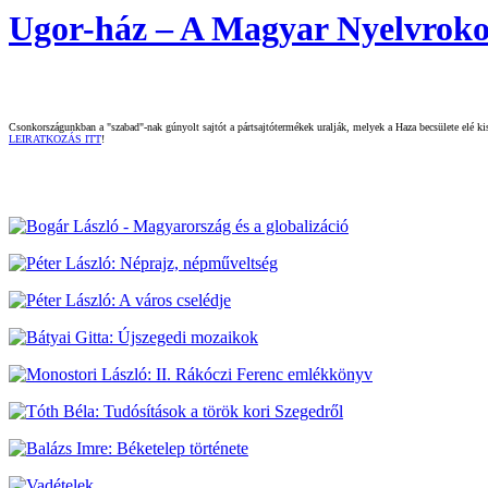
Ugor-ház – A Magyar Nyelvrokon
Csonkországunkban a "szabad"-nak gúnyolt sajtót a pártsajtótermékek uralják, melyek a Haza becsülete elé kisz
LEIRATKOZÁS ITT
!