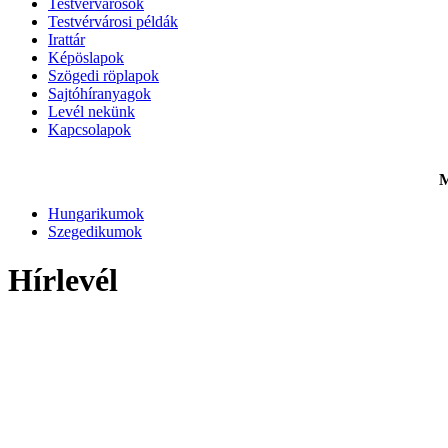
Testvérvárosok
Testvérvárosi példák
Irattár
Képöslapok
Szögedi röplapok
Sajtóhíranyagok
Levél nekünk
Kapcsolapok
M
Hungarikumok
Szegedikumok
Hírlevél