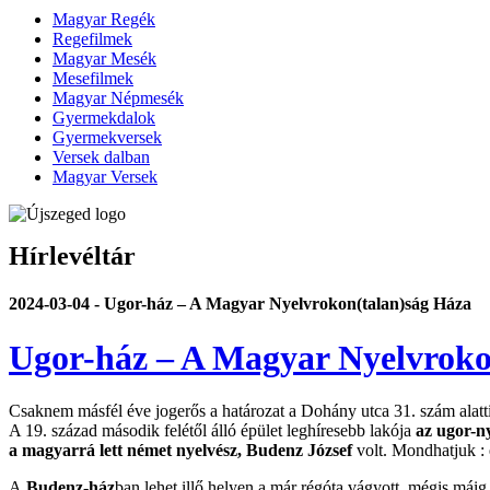
Magyar Regék
Regefilmek
Magyar Mesék
Mesefilmek
Magyar Népmesék
Gyermekdalok
Gyermekversek
Versek dalban
Magyar Versek
Hírlevéltár
2024-03-04 - Ugor-ház – A Magyar Nyelvrokon(talan)ság Háza
Ugor-ház – A Magyar Nyelvrok
Csaknem másfél éve jogerős a határozat a Dohány utca 31. szám alatti
A 19. század második felétől álló épület leghíresebb lakója
az ugor-n
a magyarrá lett német nyelvész, Budenz József
volt. Mondhatjuk :
A
Budenz-ház
ban lehet illő helyen a már régóta vágyott, mégis máig