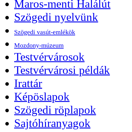
Maros-menti Halálút
Szögedi nyelvünk
Szögedi vasút-emlékök
Mozdony-múzeum
Testvérvárosok
Testvérvárosi példák
Irattár
Képöslapok
Szögedi röplapok
Sajtóhíranyagok