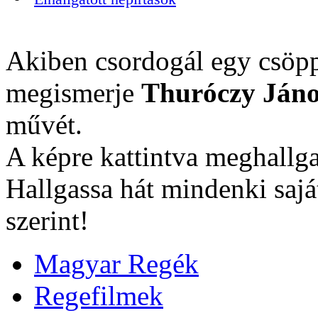
Akiben csordogál egy csöpp
megismerje
Thuróczy Jáno
művét.
A képre kattintva meghallga
Hallgassa hát mindenki sajá
szerint!
Magyar Regék
Regefilmek