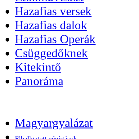
Hazafias versek
Hazafias dalok
Hazafias Operák
Csüggedőknek
Kitekintő
Panoráma
Magyargyalázat
Elhallgatott népírtások