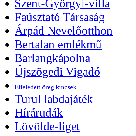
Szent-Györgyi-villa
Faúsztató Társaság
Árpád Nevelőotthon
Bertalan emlékmű
Barlangkápolna
Újszögedi Vigadó
Elfeledett öreg kincsek
Turul labdajáték
Hírárudák
Lövölde-liget