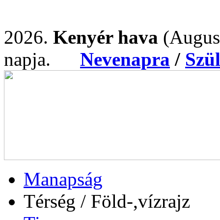
2026.
Kenyér hava
(Augus
napja.
Nevenapra
/
Szü
Manapság
Térség / Föld-,vízrajz