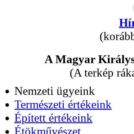
Hí
(korább
A Magyar Királys
(A terkép rák
Nemzeti ügyeink
Természeti értékeink
Épített értékeink
Étökművészet