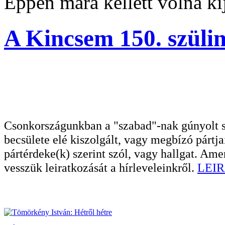
Éppen mára kellett volna ki
A Kincsem 150. szülin
Csonkországunkban a "szabad"-nak gúnyolt sa
becsülete elé kiszolgált, vagy megbízó pártja
pártérdeke(k) szerint szól, vagy hallgat. A
vesszük leiratkozását a hírleveleinkről.
LEIR