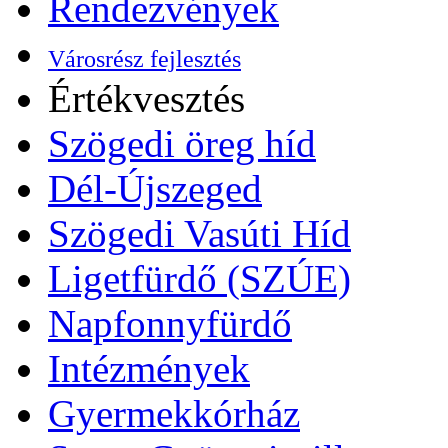
Rendezvények
Városrész fejlesztés
Értékvesztés
Szögedi öreg híd
Dél-Újszeged
Szögedi Vasúti Híd
Ligetfürdő (SZÚE)
Napfonnyfürdő
Intézmények
Gyermekkórház