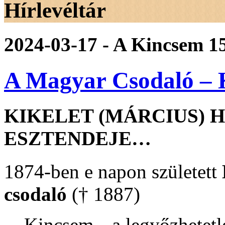
Hírlevéltár
2024-03-17 - A Kincsem 15
A Magyar Csodaló – K
KIKELET (MÁRCIUS) HA
ESZTENDEJE…
1874-ben e napon született
csodaló
(† 1887)
Kincsem, „a legyőzhetet