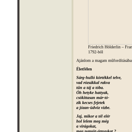
Friedrich Hölderlin – Fra
1792-ből
Ajánlom a magam műfordításában
Életfélen
Sárg-hulló körtékkel telve,
vad rózsákkal rakva
tűn a táj a tóba.
Óh hetyke hattyak,
csókittasan már-tó-
zik kecses fejetek
a józan-üdvöz vízbe.
Jaj, mikor a tél elér
hol lelem meg még
a virágokat,
meg napsüt-árnyukat ?