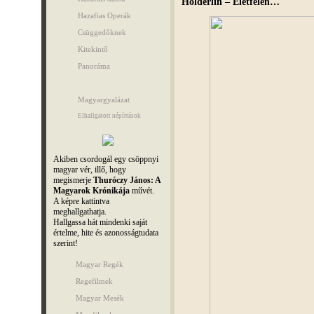
Hölderlin – Életfélen…
Hazafias Operák
Csüggedőknek
Kitekintő
Panoráma
Magyargyalázat
Elhallgatott népírtások
Akiben csordogál egy csöppnyi
magyar vér, illő, hogy
megismerje
Thuróczy János: A
Magyarok Krónikája
művét.
A képre kattintva
meghallgathatja.
Hallgassa hát mindenki saját
értelme, hite és azonosságtudata
szerint!
Magyar Regék
Regefilmek
Magyar Mesék