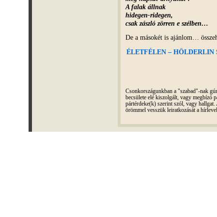
A falak állnak
hidegen-ridegen,
csak zászló
zörren e szélben…
De a másokét is ajánlom… összeha
ÉLETFÉLEN – HÖLDERLIN SZ
Csonkországunkban a "szabad"-nak gúnyo
becsülete elé kiszolgált, vagy megbízó pá
pártérdeke(k) szerint szól, vagy hallga
örömmel vesszük leiratkozását a hírleve