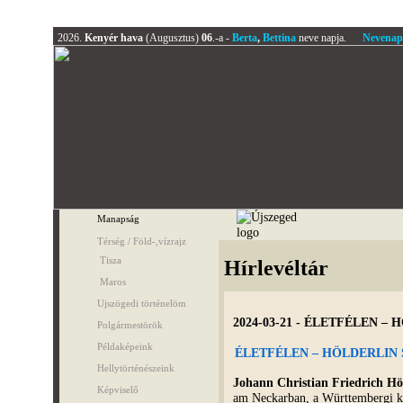
2026.
Kenyér hava
(Augusztus)
06
.-a -
Berta
,
Bettina
neve napja.
Nevenap
Manapság
Térség / Föld-,vízrajz
Tisza
Hírlevéltár
Maros
Ujszögedi történelöm
2024-03-21 - ÉLETFÉLEN 
Polgármestörök
Példaképeink
ÉLETFÉLEN – HÖLDERLIN
Hellytörténészeink
Johann Christian Friedrich Hö
Képviselő
am Neckarban, a Württembergi k