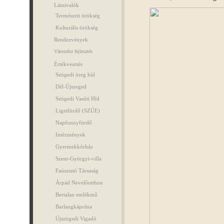
Látnivalók
Természeti örökség
Kulturális örökség
Rendezvények
Városrész fejlesztés
Értékvesztés
Szögedi öreg híd
Dél-Újszeged
Szögedi Vasúti Híd
Ligetfürdő (SZÚE)
Napfonnyfürdő
Intézmények
Gyermekkórház
Szent-Györgyi-villa
Faúsztató Társaság
Árpád Nevelőotthon
Bertalan emlékmű
Barlangkápolna
Újszögedi Vigadó