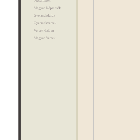
Mesefilmek
Magyar Népmesék
Gyermekdalok
Gyermekversek
Versek dalban
Magyar Versek