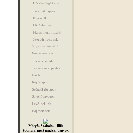
Elfeledett öreg kincsek
Turul labdajáték
Hírárudák
Lövölde-liget
Maros-menti Halálút
Szögedi nyelvünk
Szögedi vasút-emlékök
Mozdony-múzeum
Testvérvárosok
Testvérvárosi példák
Irattár
Képöslapok
Szögedi röplapok
Sajtóhíranyagok
Levél nekünk
Kapcsolapok
Mátyás Szabolcs - Illik
tudnom, mert magyar vagyok