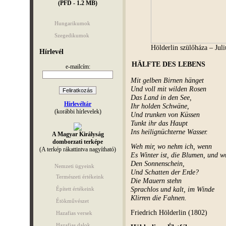
(PFD - 1.2 MB)
Hungarikumok
Szegedikumok
Hölderlin szülőháza – Juli
Hírlevél
HÄLFTE DES LEBENS
e-mailcím:
Mit gelben Birnen hänget
Und voll mit wilden Rosen
Das Land in den See,
Hírlevéltár
Ihr holden Schwäne,
(korábbi hírlevelek)
Und trunken von Küssen
Tunkt ihr das Haupt
Ins heilignüchterne Wasser.
A Magyar Királyság
domborzati terképe
Weh mir, wo nehm ich, wenn
(A terkép rákattintva nagyítható)
Es Winter ist, die Blumen, und w
Den Sonnenschein,
Nemzeti ügyeink
Und Schatten der Erde?
Természeti értékeink
Die Mauern stehn
Sprachlos und kalt, im Winde
Épített értékeink
Klirren die Fahnen.
Étökművészet
Friedrich Hölderlin (1802)
Hazafias versek
Hazafias dalok