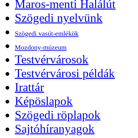
Maros-menti Halálút
Szögedi nyelvünk
Szögedi vasút-emlékök
Mozdony-múzeum
Testvérvárosok
Testvérvárosi példák
Irattár
Képöslapok
Szögedi röplapok
Sajtóhíranyagok