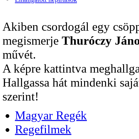
Akiben csordogál egy csöpp
megismerje
Thuróczy Jáno
művét.
A képre kattintva meghallga
Hallgassa hát mindenki sajá
szerint!
Magyar Regék
Regefilmek