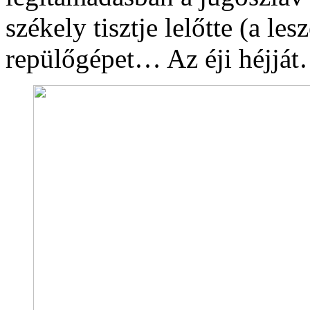
székely tisztje lelőtte (a le
repülőgépet… Az éji héjjá