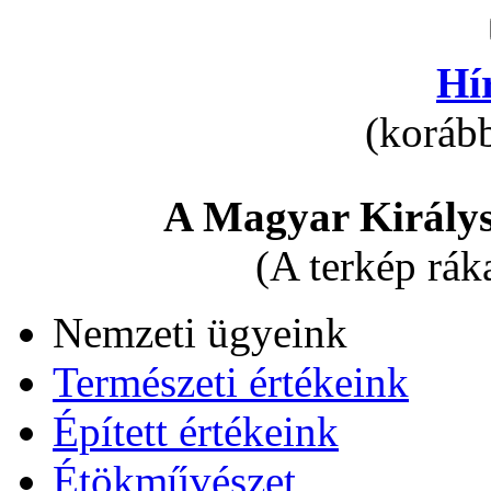
Hí
(korább
A Magyar Királys
(A terkép rák
Nemzeti ügyeink
Természeti értékeink
Épített értékeink
Étökművészet