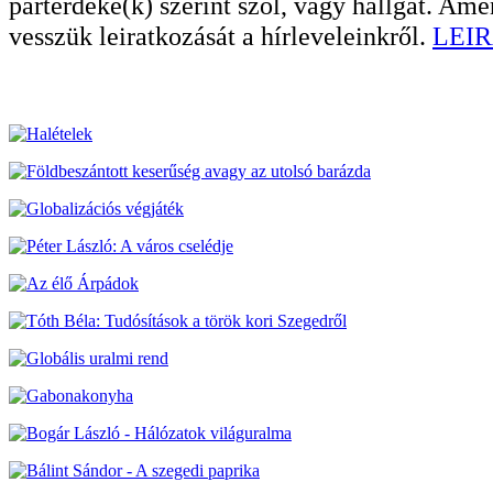
pártérdeke(k) szerint szól, vagy hallgat. A
vesszük leiratkozását a hírleveleinkről.
LEIR