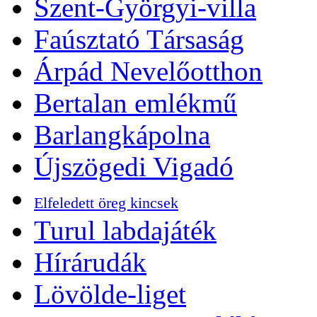
Szent-Györgyi-villa
Faúsztató Társaság
Árpád Nevelőotthon
Bertalan emlékmű
Barlangkápolna
Újszögedi Vigadó
Elfeledett öreg kincsek
Turul labdajáték
Hírárudák
Lövölde-liget