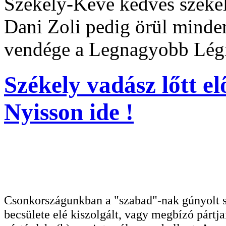
Székely-Keve kedves szék
Dani Zoli pedig örül minde
vendége a Legnagyobb Légi
Székely vadász lőtt e
Nyisson ide !
Csonkországunkban a "szabad"-nak gúnyolt sa
becsülete elé kiszolgált, vagy megbízó pártja