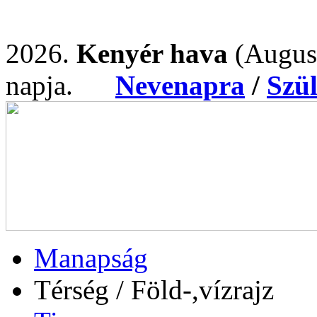
2026.
Kenyér hava
(Augus
napja.
Nevenapra
/
Szü
Manapság
Térség / Föld-,vízrajz