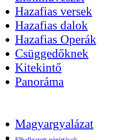
Hazafias versek
Hazafias dalok
Hazafias Operák
Csüggedőknek
Kitekintő
Panoráma
Magyargyalázat
Elhallgatott népírtások