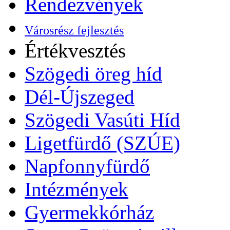
Rendezvények
Városrész fejlesztés
Értékvesztés
Szögedi öreg híd
Dél-Újszeged
Szögedi Vasúti Híd
Ligetfürdő (SZÚE)
Napfonnyfürdő
Intézmények
Gyermekkórház