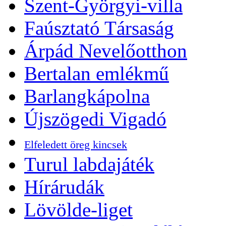
Szent-Györgyi-villa
Faúsztató Társaság
Árpád Nevelőotthon
Bertalan emlékmű
Barlangkápolna
Újszögedi Vigadó
Elfeledett öreg kincsek
Turul labdajáték
Hírárudák
Lövölde-liget