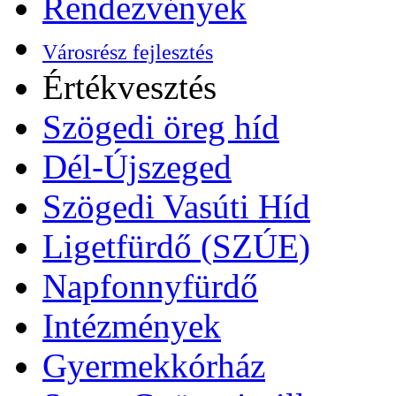
Rendezvények
Városrész fejlesztés
Értékvesztés
Szögedi öreg híd
Dél-Újszeged
Szögedi Vasúti Híd
Ligetfürdő (SZÚE)
Napfonnyfürdő
Intézmények
Gyermekkórház