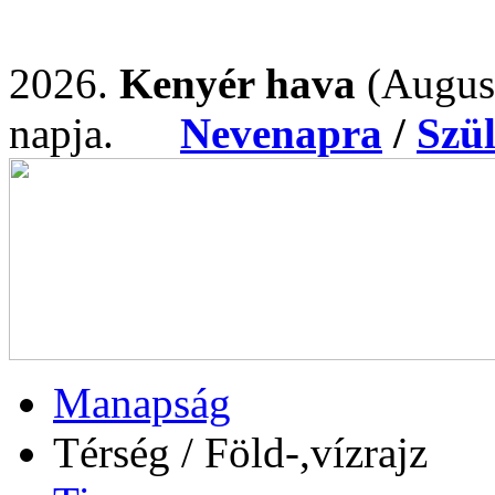
2026.
Kenyér hava
(Augus
napja.
Nevenapra
/
Szü
Manapság
Térség / Föld-,vízrajz