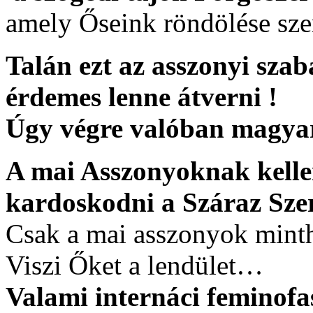
amely Őseink röndölése sze
Talán ezt az asszonyi sza
érdemes lenne átverni !
Úgy végre valóban magyar
A mai Asszonyoknak kelle
kardoskodni a Száraz Sz
Csak a mai asszonyok mint
Viszi Őket a lendület…
Valami internáci feminofa