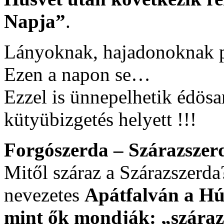
Napja”
.
Lányoknak, hajadonoknak p
Ezen a napon se…
Ezzel is ünnepelhetik édös
kütyübizgetés helyett !!!
Forgószerda – Szárazszer
Mitől száraz a Szárazszerd
nevezetes
Apátfalván a Hús
mint ők mondják: „szára