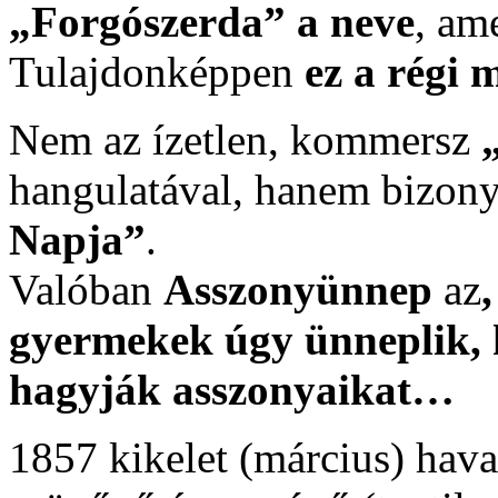
„Forgószerda” a neve
, am
Tulajdonképpen
ez a régi 
Nem az ízetlen, kommersz
hangulatával, hanem bizon
Napja”
.
Valóban
Asszonyünnep
az
gyermekek úgy ünneplik, 
hagyják asszonyaikat…
1857 kikelet (március) hav