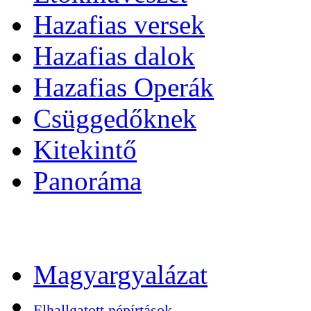
Hazafias versek
Hazafias dalok
Hazafias Operák
Csüggedőknek
Kitekintő
Panoráma
Magyargyalázat
Elhallgatott népírtások