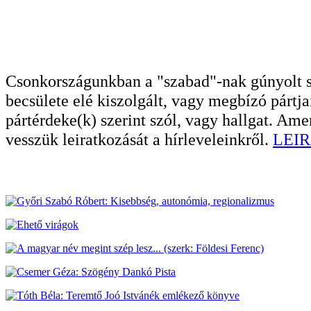
Csonkországunkban a "szabad"-nak gúnyolt sa
becsülete elé kiszolgált, vagy megbízó pártja
pártérdeke(k) szerint szól, vagy hallgat. A
vesszük leiratkozását a hírleveleinkről.
LEIR