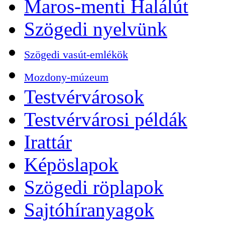
Maros-menti Halálút
Szögedi nyelvünk
Szögedi vasút-emlékök
Mozdony-múzeum
Testvérvárosok
Testvérvárosi példák
Irattár
Képöslapok
Szögedi röplapok
Sajtóhíranyagok