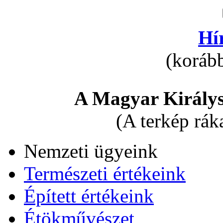
Hí
(korább
A Magyar Királys
(A terkép rák
Nemzeti ügyeink
Természeti értékeink
Épített értékeink
Étökművészet