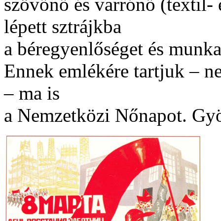
szövőnő és varrónő (textil-
lépett sztrájkba
a béregyenlőséget és munka
Ennek emlékére tartjuk – n
– ma is
a Nemzetközi Nőnapot. Gyö