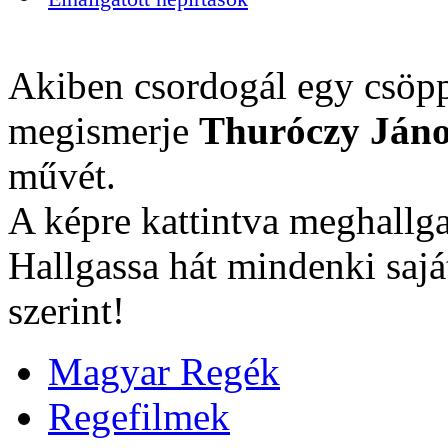
Akiben csordogál egy csöpp
megismerje
Thuróczy Jáno
művét.
A képre kattintva meghallga
Hallgassa hát mindenki sajá
szerint!
Magyar Regék
Regefilmek