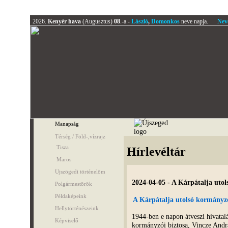
2026.
Kenyér hava
(Augusztus)
08
.-a -
László
,
Domonkos
neve napja.
Nev
Manapság
Térség / Föld-,vízrajz
Tisza
Hírlevéltár
Maros
Ujszögedi történelöm
2024-04-05 - A Kárpátalja utol
Polgármestörök
Példaképeink
A Kárpátalja utolsó kormányzó
Hellytörténészeink
1944-ben e napon átveszi hivatalá
Képviselő
kormányzói biztosa, Vincze Andrá