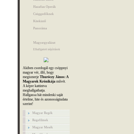
Hazafias Operák
Csüggedőknek
Kitekintő
Panoráma
Magyargyalázat
Elhallgatott népírtások
Akiben csordogál egy csöppnyi
magyar vér, illő, hogy
megismerje
Thuróczy János: A
Magyarok Krónikája
művét.
A képre kattintva
meghallgathatja.
Hallgassa hát mindenki saját
értelme, hite és azonosságtudata
szerint!
Magyar Regék
Regefilmek
Magyar Mesék