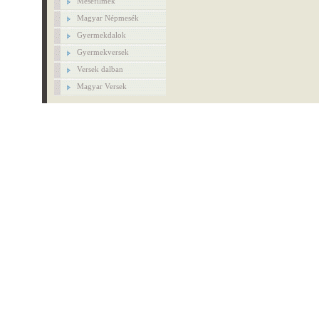
Mesefilmek
Magyar Népmesék
Gyermekdalok
Gyermekversek
Versek dalban
Magyar Versek