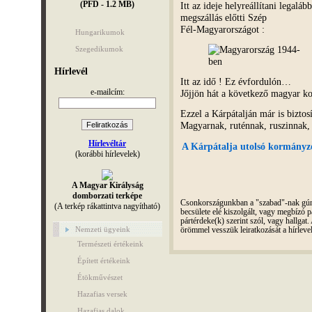
(PFD - 1.2 MB)
Itt az ideje helyreállítani legalá
megszállás előtti Szép
Fél-Magyarországot :
Hungarikumok
Szegedikumok
Hírlevél
Itt az idő ! Ez évfordulón…
e-mailcím:
Jőjjön hát a következő magyar ko
Ezzel a Kárpátalján már is biztos
Magyarnak, ruténnak, ruszinnak,
Hírlevéltár
A Kárpátalja utolsó kormányzó
(korábbi hírlevelek)
A Magyar Királyság
domborzati terképe
Csonkországunkban a "szabad"-nak gúnyo
(A terkép rákattintva nagyítható)
becsülete elé kiszolgált, vagy megbízó pá
pártérdeke(k) szerint szól, vagy hallga
Nemzeti ügyeink
örömmel vesszük leiratkozását a hírleve
Természeti értékeink
Épített értékeink
Étökművészet
Hazafias versek
Hazafias dalok