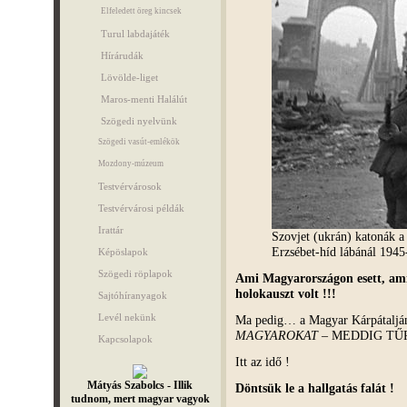
Elfeledett öreg kincsek
Turul labdajáték
Hírárudák
Lövölde-liget
Maros-menti Halálút
Szögedi nyelvünk
Szögedi vasút-emlékök
Mozdony-múzeum
Testvérvárosok
Testvérvárosi példák
Irattár
Szovjet (ukrán) katonák a 
Erzsébet-híd lábánál 1945
Képöslapok
Szögedi röplapok
Ami Magyarországon esett, ami
holokauszt volt !!!
Sajtóhíranyagok
Levél nekünk
Ma pedig… a Magyar Kárpátalj
MAGYAROKAT
– MEDDIG TŰR
Kapcsolapok
Itt az idő !
Mátyás Szabolcs - Illik
Döntsük le a hallgatás falát !
tudnom, mert magyar vagyok