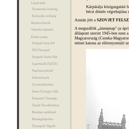
Látnivalók
Kárpátalja közigazgatási b
Természeti örökség
bécsi döntés végrehajtása 
Kulturális örökség
Azután jött a
SZOVJET FELS
Rendezvények
A megszállók
„
ünnepnap”-ja ápril
Városrész fejlesztés
álláspont szerint 1945-ben ezen 
Értékvesztés
Magyarország (Csonka-Magyarorsz
német katona az előrenyomuló sz
Szögedi öreg híd
Dél-Újszeged
Szögedi Vasúti Híd
Ligetfürdő (SZÚE)
Napfonnyfürdő
Intézmények
Gyermekkórház
Szent-Györgyi-villa
Faúsztató Társaság
Árpád Nevelőotthon
Bertalan emlékmű
Barlangkápolna
Újszögedi Vigadó