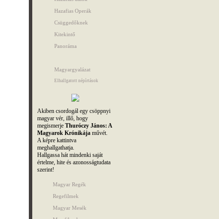
Hazafias Operák
Csüggedőknek
Kitekintő
Panoráma
Magyargyalázat
Elhallgatott népírtások
Akiben csordogál egy csöppnyi
magyar vér, illő, hogy
megismerje
Thuróczy János: A
Magyarok Krónikája
művét.
A képre kattintva
meghallgathatja.
Hallgassa hát mindenki saját
értelme, hite és azonosságtudata
szerint!
Magyar Regék
Regefilmek
Magyar Mesék