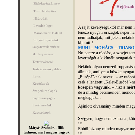
Elfeledett öreg kincsek
Turul labdajáték
Hírárudák
Lövölde-liget
A saját kevélységüktől már nem i
lenéző nyugati országok népei ne
Maros-menti Halálút
nem tudhatják, mit jelent nekün
Szögedi nyelvünk
kijutott !
MUHI – MOHÁCS – TRIANO
Szögedi vasút-emlékök
No persze a ráadást, a szovjet te
Mozdony-múzeum
levertségét a kikímélt nyugatia
Testvérvárosok
Nekünk olyan nemzeti roppanásokb
Testvérvárosi példák
állnunk, amilyet a büszke nyuga
„Európá”-nak nevezi – az utóbbi 
Irattár
csak a lenézett „Kelet-Európá”-n
Képöslapok
közepén
vagyunk
, – hisz
a mért
Szögedi röplapok
de a mindig becsmérlően mondott
megkapjuk…
Sajtóhíranyagok
Levél nekünk
Ajánlott olvasmány minden mag
Kapcsolapok
Szégyen, hogy nem ez ma a „kö
!!!
Mátyás Szabolcs - Illik
Ebből bizony minden magyar megt
tudnom, mert magyar vagyok
!!!