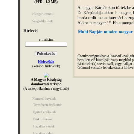
(PFD - 1.2 MB)
A magyar Kárpátokon törtek be 
De Kárpátalaja akkor is magyar, 
Hungarikumok
horda ordít ma az internáci haz
Szegedikumok
Akkor is magyar !!! Ha a mongol
Hírlevél
Muhi Napján minden magyar em
e-mailcím:
Csonkországunkban a "szabad"-nak gúnyo
becsülete elé kiszolgált, vagy megbízó pá
Hírlevéltár
pártérdeke(k) szerint szól, vagy hallga
(korábbi hírlevelek)
örömmel vesszük leiratkozását a hírleve
A Magyar Királyság
domborzati terképe
(A terkép rákattintva nagyítható)
Nemzeti ügyeink
Természeti értékeink
Épített értékeink
Étökművészet
Hazafias versek
Hazafias dalok