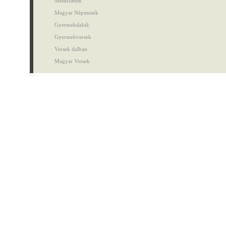
Mesefilmek
Magyar Népmesék
Gyermekdalok
Gyermekversek
Versek dalban
Magyar Versek