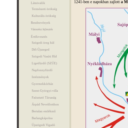
1241-ben e napokban zajlott
a M
Látnivalók
Természeti örökség
Kulturális örökség
Rendezvények
Városrész fejlesztés
Értékvesztés
Szögedi öreg híd
Dél-Újszeged
Szögedi Vasúti Híd
Ligetfürdő (SZÚE)
Napfonnyfürdő
Intézmények
Gyermekkórház
Szent-Györgyi-villa
Faúsztató Társaság
Árpád Nevelőotthon
Bertalan emlékmű
Barlangkápolna
Újszögedi Vigadó