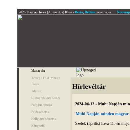
2026.
Kenyér hava
(Augusztus)
06
.-a -
Berta
,
Bettina
neve napja.
Nevenap
Manapság
Térség / Föld-,vízrajz
Tisza
Hírlevéltár
Maros
Ujszögedi történelöm
2024-04-12 - Muhi Napján min
Polgármestörök
Példaképeink
Muhi Napján minden magyar e
Hellytörténészeink
Szelek (április) hava 11.-én maj
Képviselő