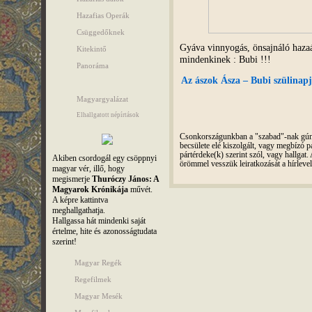
Hazafias Operák
Csüggedőknek
Gyáva vinnyogás, önsajnáló hazaá
Kitekintő
mindenkinek : Bubi !!!
Panoráma
Az ászok Ásza – Bubi szülinapj
Magyargyalázat
Elhallgatott népírtások
Csonkországunkban a "szabad"-nak gúnyo
becsülete elé kiszolgált, vagy megbízó pá
pártérdeke(k) szerint szól, vagy hallga
Akiben csordogál egy csöppnyi
örömmel vesszük leiratkozását a hírleve
magyar vér, illő, hogy
megismerje
Thuróczy János: A
Magyarok Krónikája
művét.
A képre kattintva
meghallgathatja.
Hallgassa hát mindenki saját
értelme, hite és azonosságtudata
szerint!
Magyar Regék
Regefilmek
Magyar Mesék