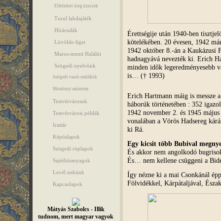
Elfeledett öreg kincsek
Turul labdajáték
Hírárudák
Érettségije után 1940-ben tisztjel
kötelékében. 20 évesen, 1942 már
Lövölde-liget
1942 október 8.-án a Kaukázusi 
Maros-menti Halálút
hadnagyává nevezték ki. Erich 
Szögedi nyelvünk
minden idők legeredményesebb vadá
is… († 1993)
Szögedi vasút-emlékök
Mozdony-múzeum
Erich Hartmann máig is messze a
Testvérvárosok
háborúk történetében : 352 igazol
1942 november 2. és 1945 május 8
Testvérvárosi példák
vonalában a Vörös Hadsereg kárár
Irattár
ki Rá.
Képöslapok
Egy kicsit több Bubival megnye
Szögedi röplapok
És akkor nem angolkodó bugriso
És… nem kellene csüggeni a Bidé
Sajtóhíranyagok
Levél nekünk
Így nézne ki a mai Csonkánál ép
Fölvidékkel, Kárpátaljával, Észa
Kapcsolapok
Mátyás Szabolcs - Illik
tudnom, mert magyar vagyok