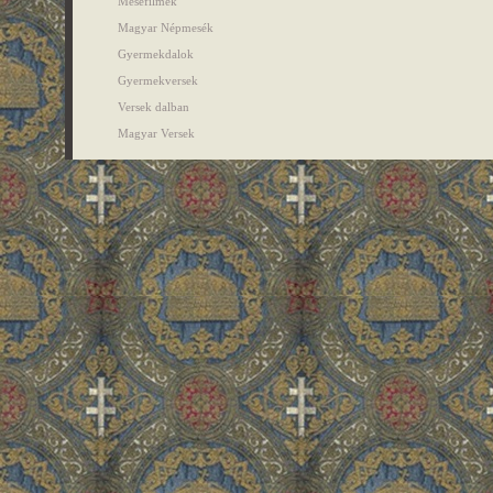
Mesefilmek
Magyar Népmesék
Gyermekdalok
Gyermekversek
Versek dalban
Magyar Versek