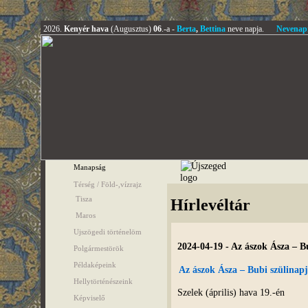
2026.
Kenyér hava
(Augusztus)
06
.-a -
Berta
,
Bettina
neve napja.
Nevenap
Manapság
Térség / Föld-,vízrajz
Tisza
Hírlevéltár
Maros
Ujszögedi történelöm
2024-04-19 - Az ászok Ásza – B
Polgármestörök
Példaképeink
Az ászok Ásza – Bubi szülinap
Hellytörténészeink
Szelek (április) hava 19.-én
Képviselő