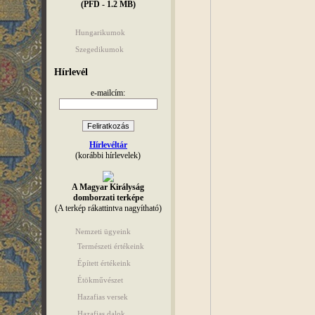
(PFD - 1.2 MB)
Hungarikumok
Szegedikumok
Hírlevél
e-mailcím:
Hírlevéltár
(korábbi hírlevelek)
A Magyar Királyság
domborzati terképe
(A terkép rákattintva nagyítható)
Nemzeti ügyeink
Természeti értékeink
Épített értékeink
Étökművészet
Hazafias versek
Hazafias dalok