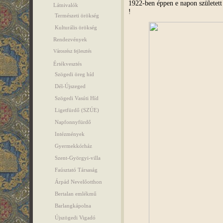
1922-ben éppen e napon születe
Látnivalók
!
Természeti örökség
Kulturális örökség
Rendezvények
Városrész fejlesztés
Értékvesztés
Szögedi öreg híd
Dél-Újszeged
Szögedi Vasúti Híd
Ligetfürdő (SZÚE)
Napfonnyfürdő
Intézmények
Gyermekkórház
Szent-Györgyi-villa
Faúsztató Társaság
Árpád Nevelőotthon
Bertalan emlékmű
Barlangkápolna
Újszögedi Vigadó