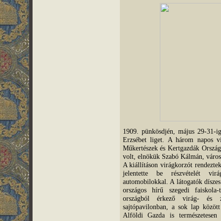
1909. pünkösdjén, május 29-31-ig 
Erzsébet liget. A három napos vi
Műkertészek és Kertgazdák Országo
volt, elnökük Szabó Kálmán, városi
A kiállításon virágkorzót rendezte
jelentette be részvételét virá
automobilokkal. A látogatók díszes 
országos hírű szegedi faiskola-
országból érkező virág- és z
sajtópavilonban, a sok lap közö
Alföldi Gazda is természetesen m