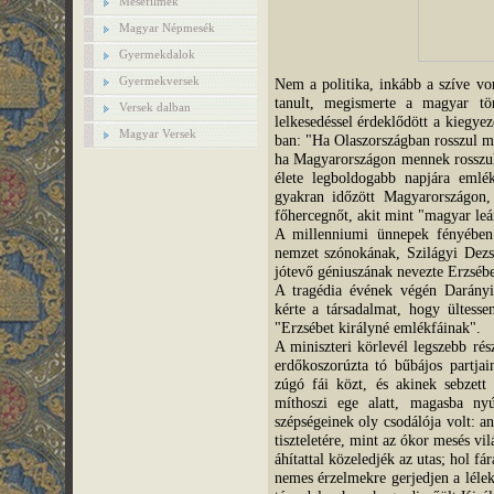
Mesefilmek
Magyar Népmesék
Gyermekdalok
Gyermekversek
Nem a politika, inkább a szíve v
tanult, megismerte a magyar tö
Versek dalban
lelkesedéssel érdeklődött a kiegye
Magyar Versek
ban: "Ha Olaszországban rosszul m
ha Magyarországon mennek rosszul
élete legboldogabb napjára emlé
gyakran időzött Magyarországon, 
főhercegnőt, akit mint "magyar leá
A millenniumi ünnepek fényében 
nemzet szónokának, Szilágyi Dez
jótevő géniuszának nevezte Erzsébe
A tragédia évének végén Darányi
kérte a társadalmat, hogy ültesse
"Erzsébet királyné emlékfáinak".
A miniszteri körlevél legszebb rés
erdőkoszorúzta tó bűbájos partjai
zúgó fái közt, és akinek sebzett 
míthoszi ege alatt, magasba ny
szépségeinek oly csodálója volt: a
tiszteletére, mint az ókor mesés vi
áhítattal közeledjék az utas; hol fá
nemes érzelmekre gerjedjen a léle