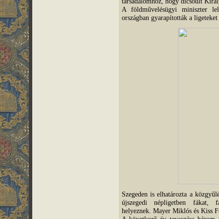
társadalomhoz, hogy dicsőült Kirá
A földművelésügyi miniszter le
országban gyarapították a ligeteket
Szegeden is elhatározta a közgyűl
újszegedi népligetben fákat, f
helyeznek. Mayer Miklós és Kiss Fer
A következő év tavaszára három tö