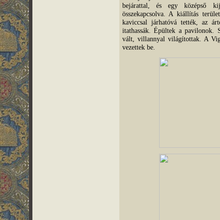
bejárattal, és egy középső kij
összekapcsolva. A kiállítás terüle
kaviccsal járhatóvá tették, az ár
itathassák. Épültek a pavilonok. 
vált, villannyal világítottak. A V
vezettek be.