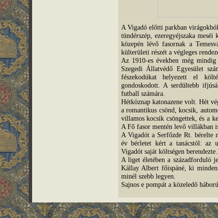
A Vigadó előtti parkban virágokból 
tündérszép, ezeregyéjszaka meséi k
közepén lévő fasornak a Temesvá
külterületi részét a végleges rende
Az 1910-es években még mindig pom
Szegedi Állatvédő Egyesület szá
fészekodúkat helyezett el költé
gondoskodott. A serdültebb ifjúsá
futball számára.
Hétköznap katonazene volt. Hét végé
a romantikus csönd, kocsik, autom
villamos kocsik csöngettek, és a ke
A Fő fasor mentén levő villákban is
A Vigadót a Serfőzde Rt. bérelte
év bérletet kért a tanácstól: a
Vigadót saját költségen berendezte.
A liget életében a századforduló j
Kállay Albert főispáné, ki minden
minél szebb legyen.
Sajnos e pompát a közeledő háború 