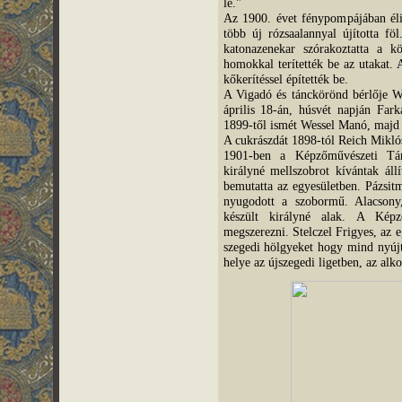
le."
Az 1900. évet fénypompájában éli 
több új rózsaalannyal újította fö
katonazenekar szórakoztatta a k
homokkal terítették be az utakat. A
kőkerítéssel építették be.
A Vigadó és tánckörönd bérlője W
április 18-án, húsvét napján Fark
1899-től ismét Wessel Manó, majd 
A cukrászdát 1898-tól Reich Mikló
1901-ben a Képzőművészeti Társ
királyné mellszobrot kívántak állí
bemutatta az egyesületben. Pázsitm
nyugodott a szobormű. Alacsony
készült királyné alak. A Képz
megszerezni. Stelczel Frigyes, az e
szegedi hölgyeket hogy mind nyújt
helye az újszegedi ligetben, az alkot