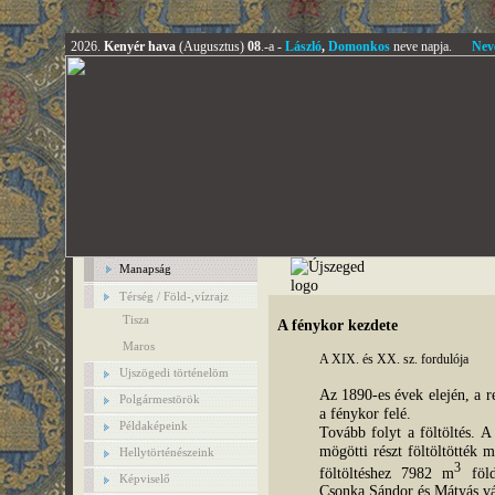
2026.
Kenyér hava
(Augusztus)
08
.-a -
László
,
Domonkos
neve napja.
Nev
Manapság
Térség / Föld-,vízrajz
Tisza
A fénykor kezdete
Maros
A XIX. és XX. sz. fordulója
Ujszögedi történelöm
Az 1890-es évek elején, a r
Polgármestörök
a fénykor felé.
Példaképeink
Tovább folyt a föltöltés. A
mögötti részt föltöltötték 
Hellytörténészeink
3
föltöltéshez 7982 m
föld
Képviselő
Csonka Sándor és Mátyás váll