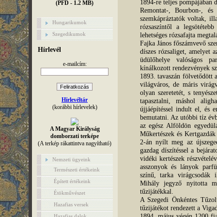
1894-re teljes pompájában dí
(PFD - 1.2 MB)
Remontat-, Bourbon-, és T
szemkápráztatók voltak, ill
Hungarikumok
rózsaszíntől a legsötéteb
lehetséges rózsafajta megtalá
Szegedikumok
Fajka János főszámvevő szer
Hírlevél
díszes rózsaliget, amelyet 
üdülőhelye valóságos pa
e-mailcím:
kínálkozott rendezvények s
1893. tavaszán fölvetődött 
világváros, de máris virágv
olyan szeretetét, s tenyész
Hírlevéltár
tapasztalni, máshol alig
(korábbi hírlevelek)
újjáépítéssel indult el, és 
bemutatni. Az utóbbi tíz évb
az egész Alföldön egyedül
A Magyar Királyság
Műkertészek és Kertgazdák 
domborzati terképe
2-án nyílt meg az újszege
(A terkép rákattintva nagyítható)
gazdag díszítéssel a bejára
vidéki kertészek részvételé
Nemzeti ügyeink
asszonyok és lányok parfü
Természeti értékeink
színű, tarka virágcsodák 
Épített értékeink
Mihály jegyző nyitotta m
tűzijátékkal.
Étökművészet
A Szegedi Önkéntes Tűzolt
Hazafias versek
tűzijátékot rendezett a Viga
1894. május végén 1200 fiat
Hazafias dalok