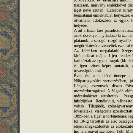
tisztáson, márvány emlékkővel dísz
liget neve ezután "Erzsébet király
bejáratánál emléktáblát helyeztek e
olvasható. Időközben az egyik tö
helyébe.
A túl a tiszai kies paradicsom rózs
azok ösvényén nyíladozó krizanté
platánok, a susogó, rezgő nyárfák
megörökítésére szentelték ezentúl é
Az 1899-ben megalakuló Szeged
kirándulását május 1-jén rende
karikáztak az egyleti tagok (kb. 60
és igen színes képet mutattak, a
tovaszáguldottak.
Évek óta a pünkösd ünnepe a s
Nőiparegyesület szervezésében, jó
Lányok, asszonyok díszes fölv
mozsárdurrogással. A Vigadó előtti
mézeskalácsot árusítottak. Pez
hűsítőjüket. Rendkívüli, változa
voltak. Tűzijáték, szépségversen
lovasjátéka, virágcsata szórakoztat
1899-ben a liget a történetének l
tól 10-ig tartották az első országo
elején megkezdődtek az előkészüle
híd lejárójával szemben. Tóth Mihá