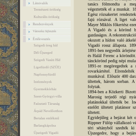
Látnivalók
tanács fölmondta a megá
végeztették el a munkát. 18
Természeti örökség
Egész rózsakertet rendezte
Kulturális örökség
fajú rózsával. A liget va
Rendezvények
Mayer Miklós főkertész ezer
A Vigadó és a körönd bér
Városrész fejlesztés
gazdaságos. A rekonstrukció
Értékvesztés
okozott a hídon való átkelé
Vigadó rossz állapota. 18
Szögedi öreg híd
1891-ben negyedik árlejtés
Dél-Újszeged
és Halál Ferenc a köröndöt.
Szögedi Vasúti Híd
tánckörönd pedig népi mula
1891-re megöregedtek a r
Ligetfürdő (SZÚE)
rovarkártétel. Elrendelt
Napfonnyfürdő
munkával. Először 400 darab
ültettek, három sorban. A
Intézmények
folytak.
Gyermekkórház
1894-ben a Közkerti Bizotts
Szent-Györgyi-villa
Marosig terjedő régi nyár
platánokkal ültették be. 
Faúsztató Társaság
ezelőtt ültetett platánsor 
Árpád Nevelőotthon
ültetett.
Egyidejűleg a bejárat két 
Bertalan emlékmű
Rippner Fülöp vállalkozó vé
Barlangkápolna
téri sétányból szedték ki
Újszegedre, hogy a bejáró 
Újszögedi Vigadó