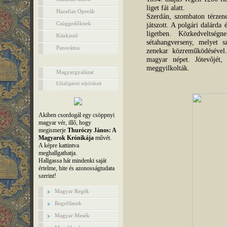
liget fái alatt.
Hazafias Operák
Szerdán, szombaton térzen
Csüggedőknek
játszott. A polgári dalárda 
ligetben. Közkedveltség
Kitekintő
sétahangverseny, melyet s
Panoráma
zenekar közreműködésével
magyar népet. Jótevőjét,
meggyilkolták.
Magyargyalázat
Elhallgatott népírtások
Akiben csordogál egy csöppnyi
magyar vér, illő, hogy
megismerje
Thuróczy János: A
Magyarok Krónikája
művét.
A képre kattintva
meghallgathatja.
Hallgassa hát mindenki saját
értelme, hite és azonosságtudata
szerint!
Magyar Regék
Regefilmek
Magyar Mesék