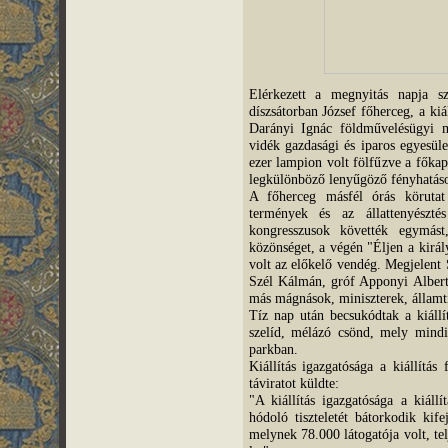
Elérkezett a megnyitás napja s
díszsátorban József főherceg, a kiá
Darányi Ignác földművelésügyi m
vidék gazdasági és iparos egyesül
ezer lampion volt fölfűzve a főkapu
legkülönböző lenyűgöző fényhatáso
A főherceg másfél órás körutat
termények és az állattenyészt
kongresszusok követték egymást
közönséget, a végén "Éljen a király
volt az előkelő vendég. Megjelent
Szél Kálmán, gróf Apponyi Albert
más mágnások, miniszterek, államti
Tíz nap után becsukódtak a kiállí
szelíd, mélázó csönd, mely mindig
parkban.
Kiállítás igazgatósága a kiállítá
táviratot küldte:
"A kiállítás igazgatósága a kiáll
hódoló tiszteletét bátorkodik kife
melynek 78.000 látogatója volt, tel