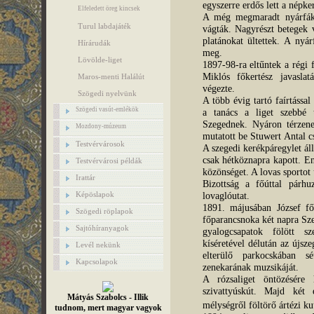
egyszerre erdős lett a népker
Elfeledett öreg kincsek
A még megmaradt nyárfákat
Turul labdajáték
vágták. Nagyrészt betegek 
platánokat ültettek. A nyá
Hírárudák
meg.
Lövölde-liget
1897-98-ra eltűntek a régi
Miklós főkertész javasla
Maros-menti Halálút
végezte.
Szögedi nyelvünk
A több évig tartó faírtássa
Szögedi vasút-emlékök
a tanács a liget szebbé t
Szegednek. Nyáron térzene 
Mozdony-múzeum
mutatott be Stuwert Antal cs
Testvérvárosok
A szegedi kerékpáregylet ál
csak hétköznapra kapott. En
Testvérvárosi példák
közönséget. A lovas sportot 
Irattár
Bizottság a főúttal párh
Képöslapok
lovaglóutat.
1891. májusában József fő
Szögedi röplapok
főparancsnoka két napra Sze
Sajtóhíranyagok
gyalogcsapatok fölött s
kíséretével délután az újsze
Levél nekünk
elterülő parkocskában sé
Kapcsolapok
zenekarának muzsikáját.
A rózsaliget öntözésér
szivattyúskút. Majd két
Mátyás Szabolcs - Illik
mélységről föltörő ártézi ku
tudnom, mert magyar vagyok