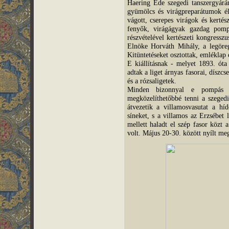
Haering Ede szegedi tanszergyárá
gyümölcs és virágpreparátumok él
vágott, cserepes virágok és kertés
fenyők, virágágyak gazdag pomp
részvételével kertészeti kongressz
Elnöke Horváth Mihály, a legörege
Kitüntetéseket osztottak, emléklap 
E kiállításnak - melyet 1893. ót
adtak a liget árnyas fasorai, díszcs
és a rózsaligetek.
Minden bizonnyal e pompás ki
megközelíthetőbbé tenni a szeged
átvezetik a villamosvasutat a hí
síneket, s a villamos az Erzsébet 
mellett haladt el szép fasor közt
volt. Május 20-30. között nyílt meg