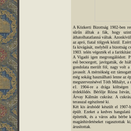
A Közkerti Bizottság 1902-ben ren
sűrűn álltak a fák, hogy szint
áthatolhatatlanná váltak. Azonkívü
az apró, fiatal tölgyek közül. Ezé
fa kivágását, melyből a bizottság c
1903. telén végezték el a faritkítást
A Vigadó igen megrongálódott. Pad
eső becsorgott, javítgatták, de hi
gondolata merült föl, nagy volt a
javasolt. A mérnökség ezt támogat
még sokáig használható lenne az ép
megszervezésével Tóth Mihályt, a 
e1. 1904-re a drága költségen 
érdeklődés. Bérlője Rózsa István
Árvay Kálmán cukrász. A cukrás
terasszal egészítené ki.
Két kis árubódé készült el 1907-b
épült. Ezeket a kedves hangulatú 
építették, és a város adta bérbe 
magánhirdetéseket ragasztottak ki
árusítottak.