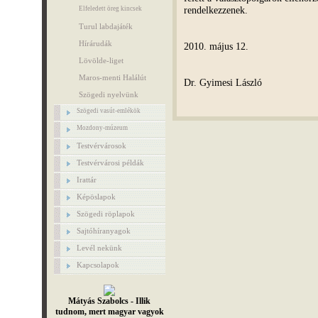
rendelkezzenek.
Elfeledett öreg kincsek
Turul labdajáték
Hírárudák
2010. május 12.
Lövölde-liget
Maros-menti Halálút
Dr. Gyimesi László
Szögedi nyelvünk
Szögedi vasút-emlékök
Mozdony-múzeum
Testvérvárosok
Testvérvárosi példák
Irattár
Képöslapok
Szögedi röplapok
Sajtóhíranyagok
Levél nekünk
Kapcsolapok
Mátyás Szabolcs - Illik
tudnom, mert magyar vagyok