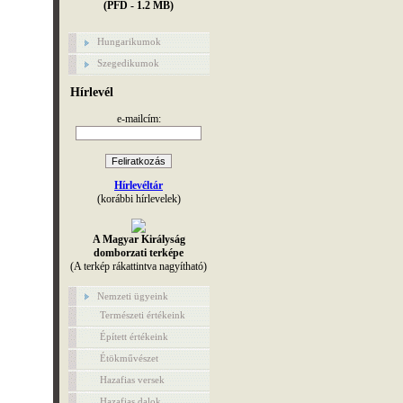
(PFD - 1.2 MB)
Hungarikumok
Szegedikumok
Hírlevél
e-mailcím:
Hírlevéltár
(korábbi hírlevelek)
A Magyar Királyság
domborzati terképe
(A terkép rákattintva nagyítható)
Nemzeti ügyeink
Természeti értékeink
Épített értékeink
Étökművészet
Hazafias versek
Hazafias dalok