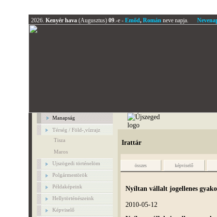
2026.
Kenyér hava
(Augusztus)
09
.-e -
Emőd
,
Román
neve napja.
Nevena
Manapság
Térség / Föld-,vízrajz
Tisza
Irattár
Maros
Ujszögedi történelöm
összes
képviselő
Polgármestörök
Példaképeink
Nyíltan vállalt jogellenes gyak
Hellytörténészeink
2010-05-12
Képviselő