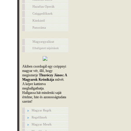
Hazafias Operák
Csüggedőknek
Kitekintő
Panoráma
Magyargyalázat
Elhallgatott népírtások
Akiben csordogál egy csöppnyi
magyar vér, illő, hogy
megismerje
Thuróczy János: A
Magyarok Krónikája
művét.
A képre kattintva
meghallgathatja.
Hallgassa hát mindenki saját
értelme, hite és azonosságtudata
szerint!
Magyar Regék
Regefilmek
Magyar Mesék