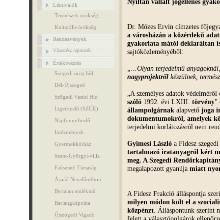
Nyíltan vállalt jogellenes gyak
Látnivalók
Természeti örökség
Dr. Mózes Ervin címzetes főjegyz
Kulturális örökség
a városházán a közérdekű adato
Rendezvények
gyakorlata mától deklaráltan is
sajtóközleményéből:
Városrész fejlesztés
Értékvesztés
„...
Olyan terjedelmű anyagoknál
Szögedi öreg híd
nagyprojektről
készülnek, termés
Dél-Újszeged
„A személyes adatok védelméről 
Szögedi Vasúti Híd
szóló
1992. évi LXIII.
törvény
"
Ligetfürdő (SZÚE)
állampolgárnak
alapvető
joga i
dokumentumokról, amelyek kö
Napfonnyfürdő
terjedelmi korlátozásról nem rend
Intézmények
Gyimesi László
a Fidesz szegedi
Gyermekkórház
tartalmazó iratanyagról kért m
Szent-Györgyi-villa
meg. A Szegedi Rendőrkapitánys
megalapozott gyanúja
miatt nyo
Faúsztató Társaság
Árpád Nevelőotthon
Bertalan emlékmű
A Fidesz Frakció álláspontja szer
milyen módon költ el a szociali
Barlangkápolna
közpénzt
. Álláspontunk szerint
Újszögedi Vigadó
felett a választópolgárok ellenőrz