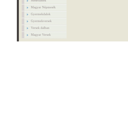
Mesefilmek
Magyar Népmesék
Gyermekdalok
Gyermekversek
Versek dalban
Magyar Versek