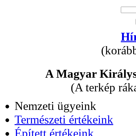
Hí
(korább
A Magyar Királys
(A terkép rák
Nemzeti ügyeink
Természeti értékeink
Épített értékeink