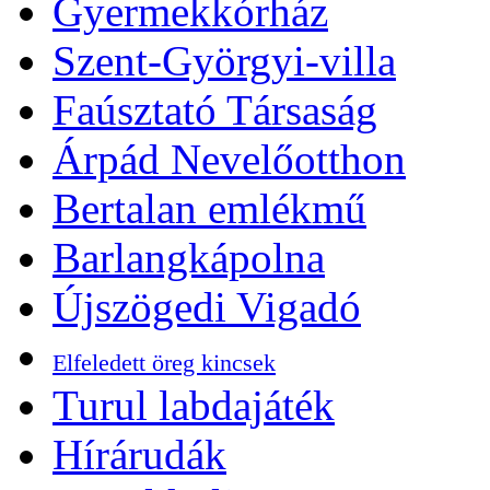
Gyermekkórház
Szent-Györgyi-villa
Faúsztató Társaság
Árpád Nevelőotthon
Bertalan emlékmű
Barlangkápolna
Újszögedi Vigadó
Elfeledett öreg kincsek
Turul labdajáték
Hírárudák