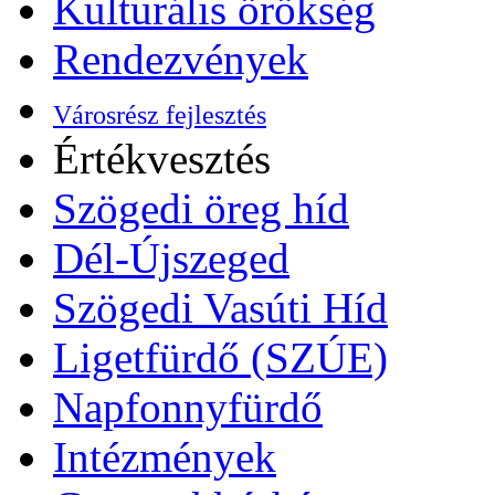
Kulturális örökség
Rendezvények
Városrész fejlesztés
Értékvesztés
Szögedi öreg híd
Dél-Újszeged
Szögedi Vasúti Híd
Ligetfürdő (SZÚE)
Napfonnyfürdő
Intézmények