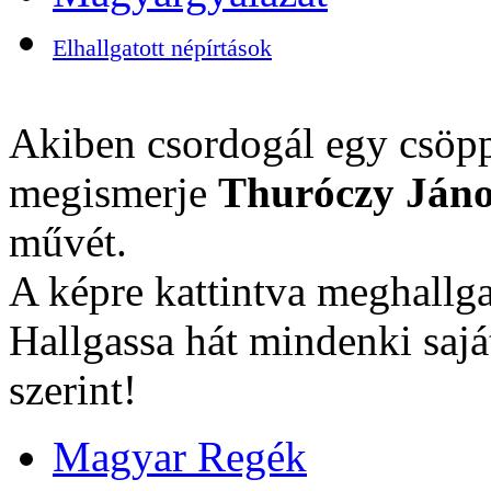
Elhallgatott népírtások
Akiben csordogál egy csöpp
megismerje
Thuróczy Jáno
művét.
A képre kattintva meghallga
Hallgassa hát mindenki sajá
szerint!
Magyar Regék