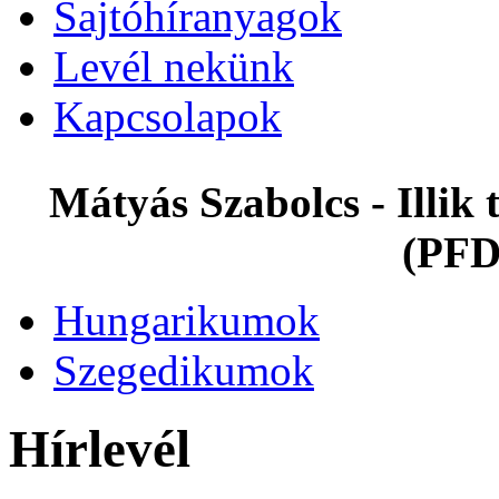
Sajtóhíranyagok
Levél nekünk
Kapcsolapok
Mátyás Szabolcs - Illi
(PFD
Hungarikumok
Szegedikumok
Hírlevél