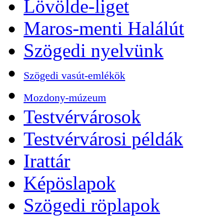
Lövölde-liget
Maros-menti Halálút
Szögedi nyelvünk
Szögedi vasút-emlékök
Mozdony-múzeum
Testvérvárosok
Testvérvárosi példák
Irattár
Képöslapok
Szögedi röplapok