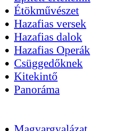
Étökművészet
Hazafias versek
Hazafias dalok
Hazafias Operák
Csüggedőknek
Kitekintő
Panoráma
Magyargyalázat