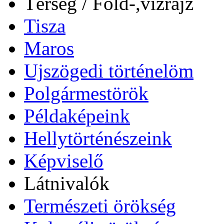
Térség / Föld-,vízrajz
Tisza
Maros
Ujszögedi történelöm
Polgármestörök
Példaképeink
Hellytörténészeink
Képviselő
Látnivalók
Természeti örökség