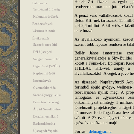
Hotels Zrt. fizetett az egyik g
Látnivalók
rendszerben már nem jutott el a t
Természeti örökség
A pénzt váró vállalkozások közül 
Kulturális örökség
Beton Kft.-nek tartoznak, 11 millió
Rendezvények
2,4-2,4 milliót. A kifizetések köz
tette hozzá.
Városrész fejlesztés
Értékvesztés
Az alvállalkozó nyomozni kezdet
szerint több lépcsős rendszerre talál
Szögedi öreg híd
Dél-Újszeged
Bellér János ismertetése sz
generálkivitelezője a Sky-Builder
Szögedi Vasúti Híd
kötött a Főnix-Bau Építőipari Kere
Ligetfürdő (SZÚE)
THÉBAU Kft.-vel, amely a m
alvállalkozóktól. A cégek a jövő hé
Napfonnyfürdő
Intézmények
Az újszegedi Napfényfürdő Aqua
forintból épülő gyógy-, wellness-
Gyermekkórház
februárjában nyílik meg. A proje
Szent-Györgyi-villa
támogatás, és ugyanekkora öss
önkormányzat mintegy 1 milliárd f
Faúsztató Társaság
létrehozott projektcégbe, a Lige
Árpád Nevelőotthon
háromezer fő befogadására lesz a
Bertalan emlékmű
számít. A 27 ezer négyzetméteres 
egész évben üzemel majd.
Barlangkápolna
Újszögedi Vigadó
Forrás :
delmagyar.hu