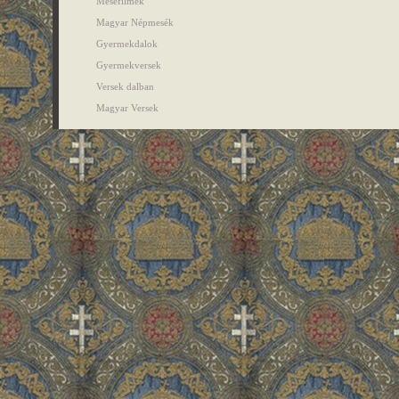
Mesefilmek
Magyar Népmesék
Gyermekdalok
Gyermekversek
Versek dalban
Magyar Versek