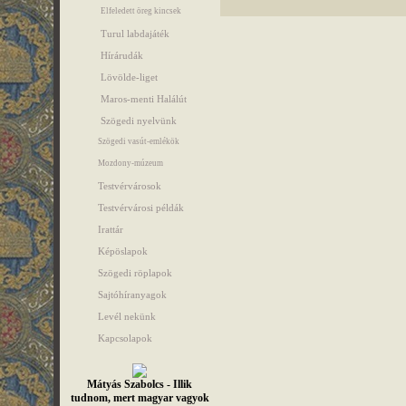
Elfeledett öreg kincsek
Turul labdajáték
Hírárudák
Lövölde-liget
Maros-menti Halálút
Szögedi nyelvünk
Szögedi vasút-emlékök
Mozdony-múzeum
Testvérvárosok
Testvérvárosi példák
Irattár
Képöslapok
Szögedi röplapok
Sajtóhíranyagok
Levél nekünk
Kapcsolapok
Mátyás Szabolcs - Illik
tudnom, mert magyar vagyok