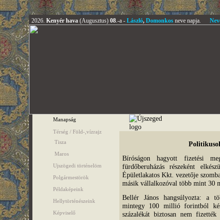
2026.
Kenyér hava
(Augusztus)
08
.-a -
László
,
Domonkos
neve napja.
Nev
Manapság
Térség / Föld-,vízrajz
Tisza
Politikuso
Maros
Bíróságon hagyott fizetési me
Ujszögedi történelöm
fürdőberuházás részeként elkész
Épületlakatos Kkt. vezetője szomba
Polgármestörök
másik vállalkozóval több mint 30 m
Példaképeink
Bellér János hangsúlyozta: a tö
Hellytörténészeink
mintegy 100 millió forintból ké
Képviselő
százalékát biztosan nem fizetté