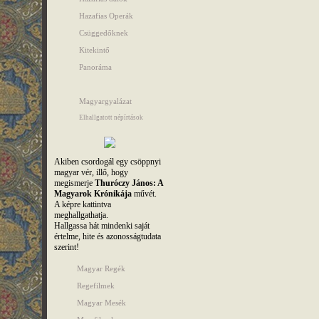
Hazafias Operák
Csüggedőknek
Kitekintő
Panoráma
Magyargyalázat
Elhallgatott népírtások
Akiben csordogál egy csöppnyi
magyar vér, illő, hogy
megismerje
Thuróczy János: A
Magyarok Krónikája
művét.
A képre kattintva
meghallgathatja.
Hallgassa hát mindenki saját
értelme, hite és azonosságtudata
szerint!
Magyar Regék
Regefilmek
Magyar Mesék