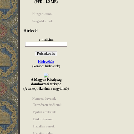
(PFD - 1.2 MB)
Hungarikumok
Szegedikumok
Hírlevél
e-mailcím:
Hírlevéltár
(korábbi hírlevelek)
A Magyar Királyság
domborzati terképe
(A terkép rákattintva nagyítható)
Nemzeti ügyeink
Természeti értékeink
Épített értékeink
Étökművészet
Hazafias versek
Hazafias dalok