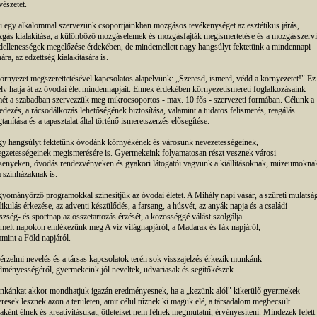
észetet.
i egy alkalommal szervezünk csoportjainkban mozgásos tevékenységet az esztétikus járás,
gás kialakítása, a különböző mozgáselemek és mozgásfajták megismertetése és a mozgásszervi
dellenességek megelőzése érdekében, de mindemellett nagy hangsúlyt fektetünk a mindennapi
ára, az edzettség kialakítására is.
örnyezet megszerettetésével kapcsolatos alapelvünk: „Szeresd, ismerd, védd a környezetet!" Ez
elv hatja át az óvodai élet mindennapjait. Ennek érdekében környezetismereti foglalkozásaink
ét a szabadban szervezzük meg mikrocsoportos - max. 10 fős - szervezeti formában. Célunk a
fedezés, a rácsodálkozás lehetőségének biztosítása, valamint a tudatos felismerés, reagálás
tanítása és a tapasztalat által történő ismeretszerzés elősegítése.
y hangsúlyt fektetünk óvodánk környékének és városunk nevezetességeinek,
legzetességeinek megismerésére is. Gyermekeink folyamatosan részt vesznek városi
senyeken, óvodás rendezvényeken és gyakori látogatói vagyunk a kiállításoknak, múzeumokna
a színházaknak is.
yományőrző programokkal színesítjük az óvodai életet. A Mihály napi vásár, a szüreti mulatság
ikulás érkezése, az adventi készülődés, a farsang, a húsvét, az anyák napja és a családi
szség- és sportnap az összetartozás érzését, a közösséggé válást szolgálja.
melt napokon emlékezünk meg A víz világnapjáról, a Madarak és fák napjáról,
amint a Föld napjáról.
érzelmi nevelés és a társas kapcsolatok terén sok visszajelzés érkezik munkánk
dményességéről, gyermekeink jól neveltek, udvariasak és segítőkészek.
kánkat akkor mondhatjuk igazán eredményesnek, ha a „kezünk alól" kikerülő gyermekek
eresek lesznek azon a területen, amit célul tűznek ki maguk elé, a társadalom megbecsült
jaként élnek és kreativitásukat, ötleteiket nem félnek megmutatni, érvényesíteni. Mindezek felett