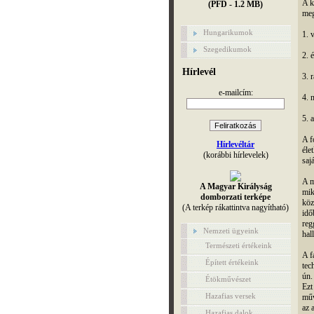
A k
(PFD - 1.2 MB)
meg
Hungarikumok
1. 
Szegedikumok
2. 
Hírlevél
3. 
e-mailcím:
4. 
5. 
A f
Hírlevéltár
éle
(korábbi hírlevelek)
sajá
A m
A Magyar Királyság
mik
domborzati terképe
köz
(A terkép rákattintva nagyítható)
idő
reg
Nemzeti ügyeink
hal
Természeti értékeink
A f
Épített értékeink
tec
ún.
Étökművészet
Ezt
Hazafias versek
műv
az 
Hazafias dalok