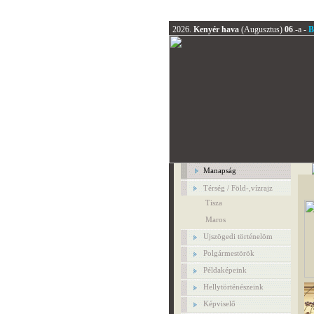
2026.
Kenyér hava
(Augusztus)
06
.-a -
B
Manapság
Térség / Föld-,vízrajz
Tisza
Maros
Ujszögedi történelöm
Polgármestörök
Példaképeink
Hellytörténészeink
Képviselő