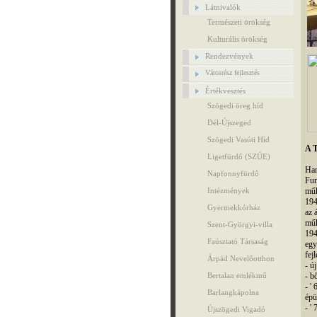
Látnivalók
Természeti örökség
Kulturális örökség
Rendezvények
Városrész fejlesztés
Értékvesztés
Szögedi öreg híd
Dél-Újszeged
Szögedi Vasúti Híd
A T
Ligetfürdő (SZÚE)
Han
Napfonnyfürdő
Fun
Intézmények
műk
194
Gyermekkórház
az 
műk
Szent-Györgyi-villa
194
Faúsztató Társaság
egy
fej
Árpád Nevelőotthon
- ú
Bertalan emlékmű
- b
- '
Barlangkápolna
épü
- '
Újszögedi Vigadó