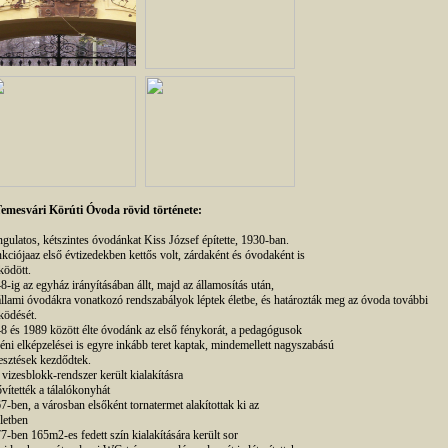
emesvári Körúti Óvoda rövid története:
gulatos, kétszintes óvodánkat Kiss József építette, 1930-ban.
kciójaaz első évtizedekben kettős volt, zárdaként és óvodaként is
ödött.
8-ig az egyház irányításában állt, majd az államosítás után,
állami óvodákra vonatkozó rendszabályok léptek életbe, és határozták meg az óvoda további
ödését.
8 és 1989 között élte óvodánk az első fénykorát, a pedagógusok
éni elképzelései is egyre inkább teret kaptak, mindemellett nagyszabású
lesztések kezdődtek.
j vizesblokk-rendszer került kialakításra
ővítették a tálalókonyhát
 67-ben, a városban elsőként tornatermet alakítottak ki az
letben
 77-ben 165m2-es fedett szín kialakítására került sor