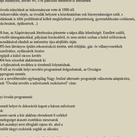
ajd zuhanyzót, udvari WC-t és pancsoló medencét is létesítettek
óvoda irányítását az önkormányzat vette át 1990-től.
endszerváltás elején, az óvodák helyzete a közoktatásban sok bizonytalanságot szült, s
dánknak is több problémával kellett megkűzdenie. ( pénztelenség, gyermeklétszám csökkenés,
ola-bezárás, építkezések...)
8-ban, az Alapítványunk létrehozása jelentette a talpra állás lehetőségét. Emellett szülői,
viselői támogatásokkal, pályázati forrásokból, és nem utolsó sorban a belső erőforrások
asználásával elindult az intézmény újra afejlődés útján.
995-ben látványos épület-rekonstrukció történt, tető-felújítás, gáz- és villanyvezetékek
szerűsítése, nyílászárók festése
egújult a külső rácsos kerítés
004-ben sószobát alakítottunk ki
s a fejlesztések továbbra is töretlenül folytatódnak.
9-től az óvodák helyi nevelési programmal dolgozhatnak, az Országos
pprogram mentén.
or a nevelőtestület egyhangúlag Nagy Jenőné alternatív programját választotta adaptációra,
nek "Óvodai nevelés a művészetek eszközeivel" címe.
yi óvodai programunk:
iemelt helyet és dekorációt kapott a három művészeti
ok:
 zenei sarok a kör alakban elrendezett 6 székkel
 melegséget árasztó esztétikus mesesarok
két asztalnyi teret elfoglaló rajzos tér, ahol a
önféle tárgyi eszközök segítik az alkotást.