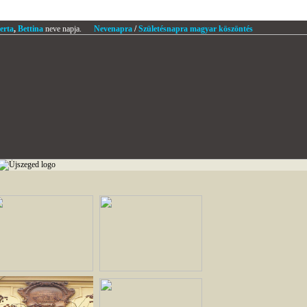
erta
,
Bettina
neve napja.
Nevenapra
/
Születésnapra magyar köszöntés