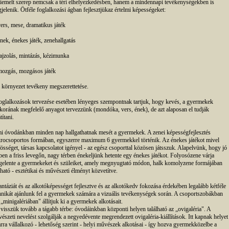
iemelt szerep nemcsak a téri elhelyezkedésben, hanem a mindennapi tevékenységekben is
jelenik. Ötféle foglalkozási ágban fejlesztjükaz értelmi képességeket:
vers, mese, dramatikus játék
ének, énekes játék, zenehallgatás
rajzolás, mintázás, kézimunka
mozgás, mozgásos játék
a környezet tevékeny megszerettetése.
oglalkozások tervezése esetében lényeges szempontnak tartjuk, hogy kevés, a gyermekek
tkorának megfelelő anyagot tervezzünk (mondóka, vers, ének), de azt alaposan el tudják
títani.
i óvodánkban minden nap hallgathatnak mesét a gyermekek. A zenei képességfejlesztés
rocsoportos formában, egyszerre maximum 6 gyermekkel történik. Az énekes játékot mivel
össéget, társas kapcsolatot igényel - az egész csoporttal közösen játsszuk. Alapelvünk, hogy jó
ben a friss levegőn, nagy térben énekeljünk hetente egy énekes játékot. Folyosózene várja
gelente a gyermekeket és szüleiket, amely megnyugtató módon, halk komolyzene formájában
lható - esztétikai és művészeti élményt közvetítve.
antáziát és az alkotóképességet fejlesztve és az alkotókedv fokozása érdekében legalább kétféle
hnikát ajánlunk fel a gyermekek számára a vizuális tevékenységek során. A csoportszobákban
 „minigalériában" állítjuk ki a gyermekek alkotásait.
 visszük tovább a tágabb térbe: óvodáinkban központi helyen található az „ovigaléria". A
észeti nevelést szolgálják a negyedévente megrendezett ovigaléria-kiállítások. Itt kapnak helyet
arra vállalkozó - lehetőség szerint - helyi művészek alkotásai - így hozva gyermekközelbe a