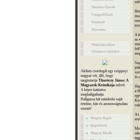
műv
Hazafias Operák
Het
Csüggedőknek
moz
ren
Kitekintő
torn
Panoráma
A k
az 
zöm
Magyargyalázat
fel
Elhallgatott népírtások
meg
Nag
jel
Akiben csordogál egy csöppnyi
ver
magyar vér, illő, hogy
és 
megismerje
Thuróczy János: A
Magyarok Krónikája
művét.
Hag
A képre kattintva
a M
meghallgathatja.
egé
Hallgassa hát mindenki saját
Kie
értelme, hite és azonosságtudata
val
szerint!
Az 
Magyar Regék
ere
Regefilmek
Mun
Magyar Mesék
sik
tag