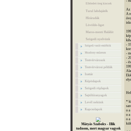
- m
Elfeledett öreg kincsek
Az 
Turul labdajáték
A r
Hírárudák
óvo
isk
Lövölde-liget
199
Maros-menti Halálút
kép
Szögedi nyelvünk
kih
- 1
Szögedi vasút-emlékök
kor
Mozdony-múzeum
- m
- 2
Testvérvárosok
- é
199
Testvérvárosi példák
Ala
Irattár
Ekk
ely
Képöslapok
Szögedi röplapok
Hel
Sajtóhíranyagok
* k
Levél nekünk
sar
Kapcsolapok
o a
o a
o a 
kül
Mátyás Szabolcs - Illik
tudnom, mert magyar vagyok