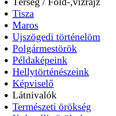
Térség / Föld-,vízrajz
Tisza
Maros
Ujszögedi történelöm
Polgármestörök
Példaképeink
Hellytörténészeink
Képviselő
Látnivalók
Természeti örökség