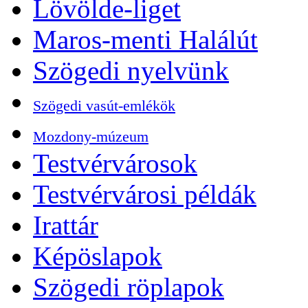
Lövölde-liget
Maros-menti Halálút
Szögedi nyelvünk
Szögedi vasút-emlékök
Mozdony-múzeum
Testvérvárosok
Testvérvárosi példák
Irattár
Képöslapok
Szögedi röplapok