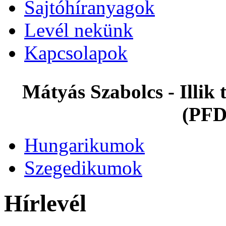
Sajtóhíranyagok
Levél nekünk
Kapcsolapok
Mátyás Szabolcs - Illi
(PFD
Hungarikumok
Szegedikumok
Hírlevél