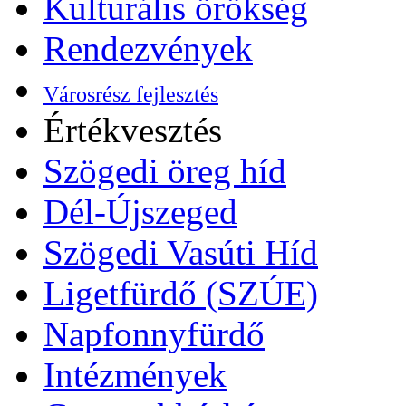
Kulturális örökség
Rendezvények
Városrész fejlesztés
Értékvesztés
Szögedi öreg híd
Dél-Újszeged
Szögedi Vasúti Híd
Ligetfürdő (SZÚE)
Napfonnyfürdő
Intézmények