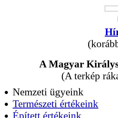
Hí
(korább
A Magyar Királys
(A terkép rák
Nemzeti ügyeink
Természeti értékeink
Épített értékeink