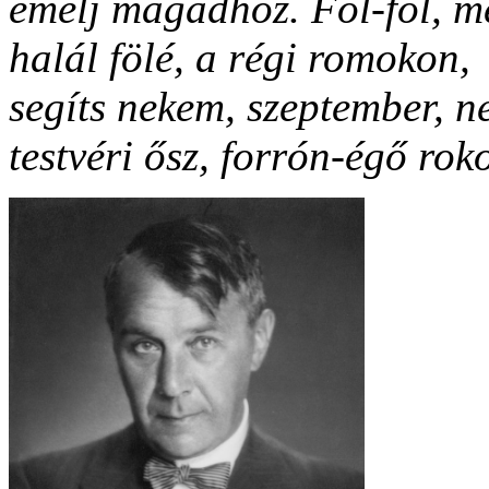
emelj magadhoz. Föl-föl, mé
halál fölé, a régi romokon,
segíts nekem, szeptember, ne
testvéri ősz, forrón-égő rok