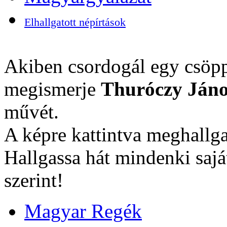
Elhallgatott népírtások
Akiben csordogál egy csöpp
megismerje
Thuróczy Jáno
művét.
A képre kattintva meghallga
Hallgassa hát mindenki sajá
szerint!
Magyar Regék