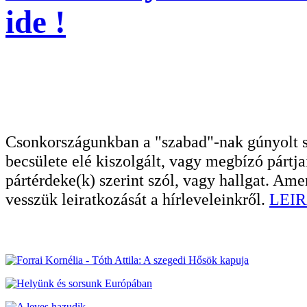
ide !
Csonkországunkban a "szabad"-nak gúnyolt sa
becsülete elé kiszolgált, vagy megbízó pártja
pártérdeke(k) szerint szól, vagy hallgat. A
vesszük leiratkozását a hírleveleinkről.
LEIR