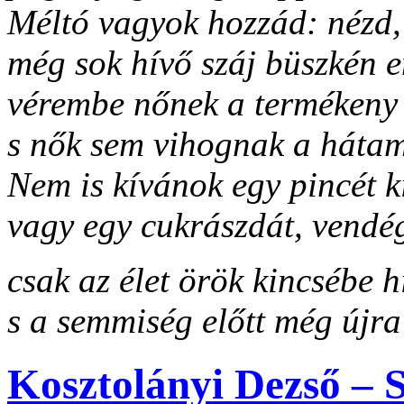
Méltó vagyok hozzád: nézd, 
még sok hívő száj büszkén e
vérembe nőnek a termékeny
s nők sem vihognak a hátam
Nem is kívánok egy pincét k
vagy egy cukrászdát, vendé
csak az élet örök kincsébe h
s a semmiség előtt még újra
Kosztolányi Dezső – 