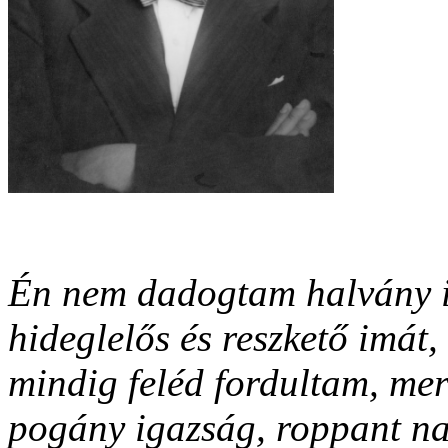
Én nem dadogtam halvány i
hideglelős és reszkető imát,
mindig feléd fordultam, mert
pogány igazság, roppant na