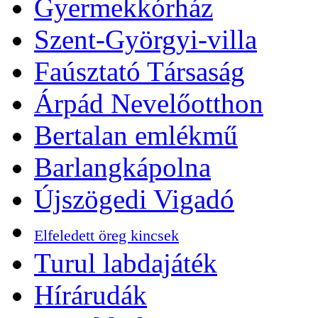
Gyermekkórház
Szent-Györgyi-villa
Faúsztató Társaság
Árpád Nevelőotthon
Bertalan emlékmű
Barlangkápolna
Újszögedi Vigadó
Elfeledett öreg kincsek
Turul labdajáték
Hírárudák