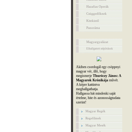
Hazafias Operák
Csüggedőknek
Kitekintő
Panoráma
Magyargyalázat
Elhallgatott népírtások
Akiben csordogál egy csöppnyi
magyar vér, illő, hogy
megismerje
Thuróczy János: A
Magyarok Krónikája
művét.
A képre kattintva
meghallgathatja.
Hallgassa hát mindenki saját
értelme, hite és azonosságtudata
szerint!
Magyar Regék
Regefilmek
Magyar Mesék