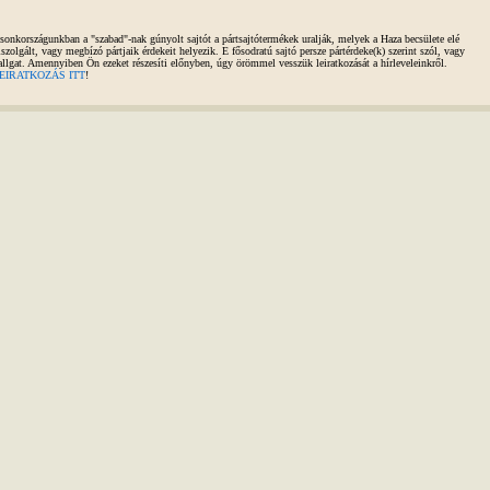
sonkországunkban a "szabad"-nak gúnyolt sajtót a pártsajtótermékek uralják, melyek a Haza becsülete elé
iszolgált, vagy megbízó pártjaik érdekeit helyezik. E fősodratú sajtó persze pártérdeke(k) szerint szól, vagy
allgat. Amennyiben Ön ezeket részesíti előnyben, úgy örömmel vesszük leiratkozását a hírleveleinkről.
EIRATKOZÁS ITT
!