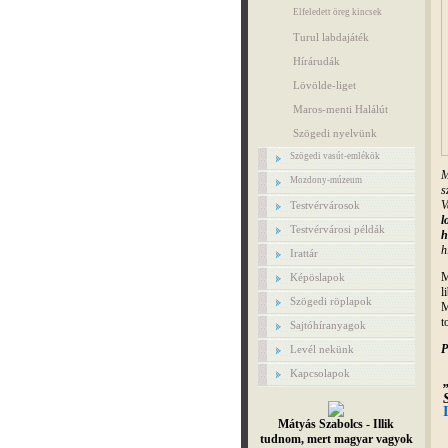
Elfeledett öreg kincsek
Turul labdajáték
Hírárudák
Lövölde-liget
Maros-menti Halálút
Szögedi nyelvünk
Szögedi vasút-emlékök
M
Mozdony-múzeum
s
V
Testvérvárosok
l
Testvérvárosi példák
h
h
Irattár
M
Képöslapok
l
Szögedi röplapok
M
t
Sajtóhíranyagok
P
Levél nekünk
Kapcsolapok
Mátyás Szabolcs - Illik
tudnom, mert magyar vagyok