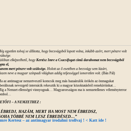
ég egyetlen tolvaj se állította, hogy becsvágyból lopott volna, inkább azért, mert pénzre volt
züksége.
alóban elképzelhető, hogy
Kertész Imre a Csacsifogat című darabomat nem becsvágyból
opta el,
anem mert pénzre volt szüksége.
Holott az ő esetében a becsvágy sem kizárt,
iszen neve a magyar színpadi világban addig teljességgel ismeretlen volt.
(Bán Pál)
a az antimagyar nemzetvesztő komcsik meg más hazaárulók örökén az önmagukat
iberálisnak nevezgető internácik rekesztik ki a magyar közoktatásból remekíróinkat…
íg a Nemzet ellenségei vinnyognak… Magyarországon ma is nemzetellenes véleményterror
ombol…
ETŐFI – A NEMZETHEZ :
„ÉBREDJ, HAZÁM, MERT HA MOST NEM ÉBREDSZ,
SOHA TÖBBÉ NEM LESZ ÉBREDÉSED…”
Imre Kertesz – az antimagyar irodalmi trollvaj ! < Katt ide !