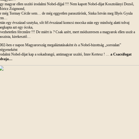
gy magyar ellen uszító irodalmi Nobel-díjjal !!! Nem kapott Nobel-díjat Kosztolányi Dezső,
óricz Zsigmond,
e még Tormay Cécile sem… de még eggyetlen parasztírónk, Sinka István meg Illyés Gyula
sem…
ztán egy évszázad szutyka, sőt fél évszázad komcsi mocska után egy minőség alatti tolvaj
egkapta azt egy ócska,
lvezhetetlen fércműre !!! De miért is ? Csak azért, mert módszeresen a magyarok ellen uszít a
asszista, kirekesztő…
002-ben e napon Magyarország megaláztatásaként és a Nobel-bizottság „sorstalan”
zégyeneként
rodalmi Nobel-díjat kap a sokadrangú, antimagyar uszító, Imre Kertesz ! …
a Csacsifogat
olvaja…