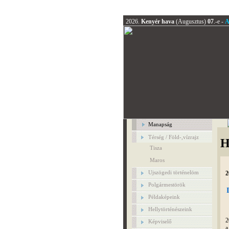
2026.
Kenyér hava
(Augusztus)
07
.-e -
A
Manapság
Térség / Föld-,vízrajz
H
Tisza
Maros
Ujszögedi történelöm
2
Polgármestörök
Példaképeink
Hellytörténészeink
2
Képviselő
a