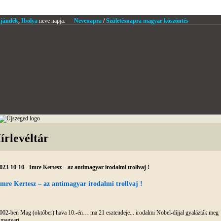
jándék
,
Ibolya
neve napja.
Nevenapra
/
Születésnapra magyar köszöntés
írlevéltár
023-10-10 - Imre Kertesz – az antimagyar irodalmi trollvaj !
Imre Kertesz – az antimagyar irodalmi trollvaj !
002-ben Mag (október) hava 10.-én… ma 21 esztendeje... irodalmi Nobel-díjjal gyalázták meg
 magyart…