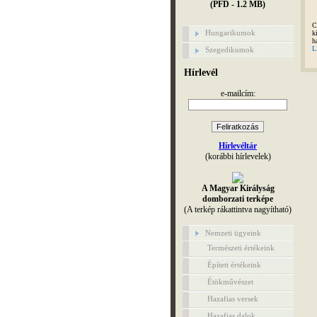
(PFD - 1.2 MB)
C
Hungarikumok
k
h
L
Szegedikumok
Hírlevél
e-mailcím:
Hírlevéltár
(korábbi hírlevelek)
A Magyar Királyság
domborzati terképe
(A terkép rákattintva nagyítható)
Nemzeti ügyeink
Természeti értékeink
Épített értékeink
Étökművészet
Hazafias versek
Hazafias dalok