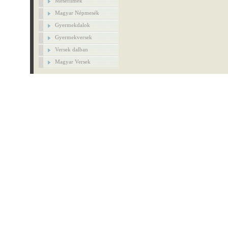
Mesefilmek
Magyar Népmesék
Gyermekdalok
Gyermekversek
Versek dalban
Magyar Versek