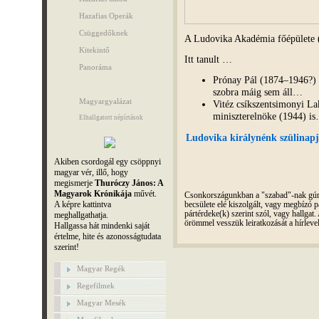
Hazafias Operák
Csüggedőknek
A Ludovika Akadémia főépülete 
Kitekintő
Itt tanult …
Panoráma
Prónay Pál (1874–1946?) 
szobra máig sem áll…
Magyargyalázat
Vitéz csíkszentsimonyi La
miniszterelnöke (1944) i
Elhallgatott népírtások
Ludovika királynénk szülinapj
Akiben csordogál egy csöppnyi
magyar vér, illő, hogy
megismerje
Thuróczy János: A
Magyarok Krónikája
művét.
Csonkországunkban a "szabad"-nak gúnyo
A képre kattintva
becsülete elé kiszolgált, vagy megbízó pá
pártérdeke(k) szerint szól, vagy hallga
meghallgathatja.
örömmel vesszük leiratkozását a hírleve
Hallgassa hát mindenki saját
értelme, hite és azonosságtudata
szerint!
Magyar Regék
Regefilmek
Magyar Mesék