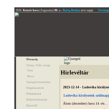
2026.
Kenyér hava
(Augusztus)
06
.-a -
Berta
,
Bettina
neve napja.
Nevenap
Manapság
Térség / Föld-,vízrajz
Tisza
Hírlevéltár
Maros
Ujszögedi történelöm
2023-12-14 - Ludovika királyn
Polgármestörök
Példaképeink
Ludovika királynénk szülinap
Hellytörténészeink
Álom (december) hava 14.-én… 
Képviselő