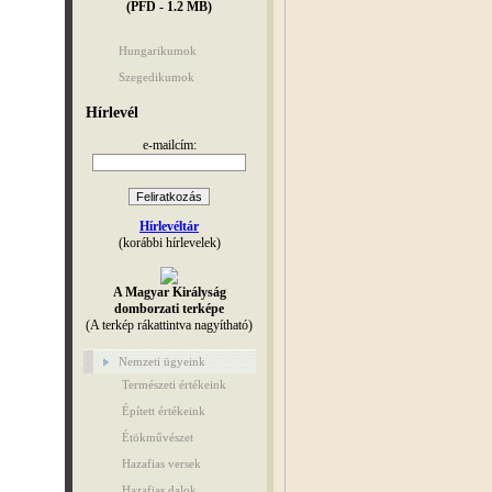
(PFD - 1.2 MB)
Hungarikumok
Szegedikumok
Hírlevél
e-mailcím:
Hírlevéltár
(korábbi hírlevelek)
A Magyar Királyság
domborzati terképe
(A terkép rákattintva nagyítható)
Nemzeti ügyeink
Természeti értékeink
Épített értékeink
Étökművészet
Hazafias versek
Hazafias dalok