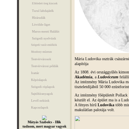
Elfeledett öreg kincsek
Turul labdajáték
Hírárudák
Lövölde-liget
Maros-menti Halálút
Szögedi nyelvünk
Szögedi vasút-emlékök
Mozdony-múzeum
Mária Ludovika osztrák császárn
Testvérvárosok
alapítója
Testvérvárosi példák
Az 1808. évi országgyűlés kimon
Irattár
Akadémia
, a
Ludoviceum
felállí
Képöslapok
Az intézmény Mária Ludovika mag
tiszteletdíjából 50 000 ezüstforint
Szögedi röplapok
Sajtóhíranyagok
Az intézmény főépületét Pollack 
készült el. Az épület ma is a Lud
Levél nekünk
A fényes hírű
Ludovika
több min
Kapcsolapok
makulátlan palotája volt.
Mátyás Szabolcs - Illik
tudnom, mert magyar vagyok