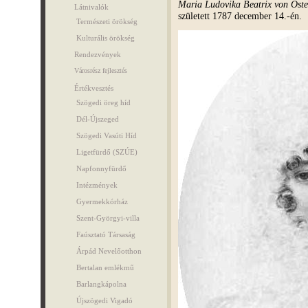
Maria Ludovika Beatrix von Öste
Látnivalók
született 1787 december 14.-én.
Természeti örökség
Kulturális örökség
Rendezvények
Városrész fejlesztés
Értékvesztés
Szögedi öreg híd
Dél-Újszeged
Szögedi Vasúti Híd
Ligetfürdő (SZÚE)
Napfonnyfürdő
Intézmények
Gyermekkórház
Szent-Györgyi-villa
Faúsztató Társaság
Árpád Nevelőotthon
Bertalan emlékmű
Barlangkápolna
Újszögedi Vigadó