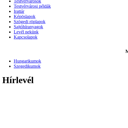
Testvérvárosok
Testvérvárosi példák
Irattár
Képöslapok
Szögedi röplapok
Sajtóhíranyagok
Levél nekünk
Kapcsolapok
M
Hungarikumok
Szegedikumok
Hírlevél