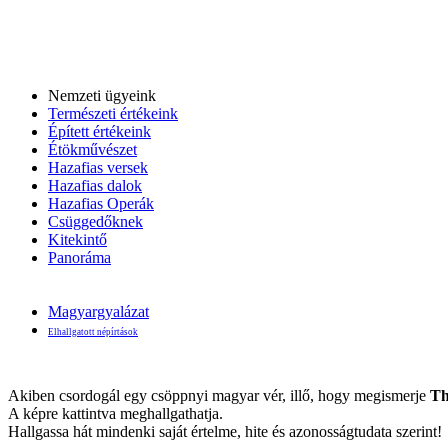
Nemzeti ügyeink
Természeti értékeink
Épített értékeink
Étökművészet
Hazafias versek
Hazafias dalok
Hazafias Operák
Csüggedőknek
Kitekintő
Panoráma
Magyargyalázat
Elhallgatott népírtások
Akiben csordogál egy csöppnyi magyar vér, illő, hogy megismerje
Th
A képre kattintva meghallgathatja.
Hallgassa hát mindenki saját értelme, hite és azonosságtudata szerint!