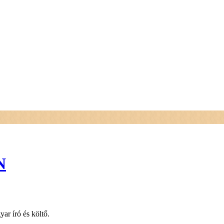
N
ar író és költő.