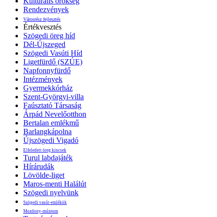
Kulturális örökség
Rendezvények
Városrész fejlesztés
Értékvesztés
Szögedi öreg híd
Dél-Újszeged
Szögedi Vasúti Híd
Ligetfürdő (SZÚE)
Napfonnyfürdő
Intézmények
Gyermekkórház
Szent-Györgyi-villa
Faúsztató Társaság
Árpád Nevelőotthon
Bertalan emlékmű
Barlangkápolna
Újszögedi Vigadó
Elfeledett öreg kincsek
Turul labdajáték
Hírárudák
Lövölde-liget
Maros-menti Halálút
Szögedi nyelvünk
Szögedi vasút-emlékök
Mozdony-múzeum