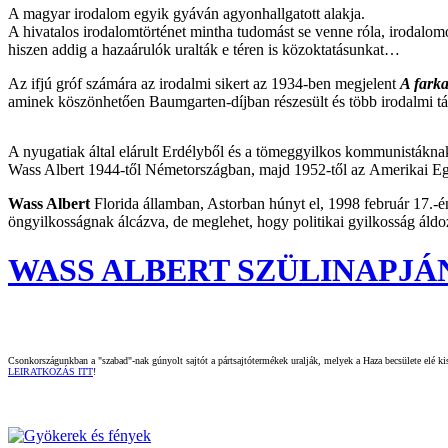
A magyar irodalom egyik gyáván agyonhallgatott alakja.
A hivatalos irodalomtörténet mintha tudomást se venne róla, irodalom
hiszen addig a hazaárulók uralták e téren is közoktatásunkat…
Az ifjú gróf számára az irodalmi sikert az 1934-ben megjelent
A fark
aminek köszönhetően Baumgarten-díjban részesült és több irodalmi tár
A nyugatiak által elárult Erdélyből és a tömeggyilkos kommunistákn
Wass Albert 1944-től Németországban, majd 1952-től az Amerikai Egy
Wass Albert
Florida államban, Astorban húnyt el, 1998 február 17.-én
öngyilkosságnak álcázva, de meglehet, hogy politikai gyilkosság áldoza
WASS ALBERT SZÜLINAPJÁN < 
Csonkországunkban a "szabad"-nak gúnyolt sajtót a pártsajtótermékek uralják, melyek a Haza becsülete elé kisz
LEIRATKOZÁS ITT
!