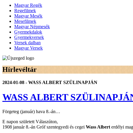
Magyar Regék
Regefilmek
Magyar Mesék
Mesefilmek
Magyar Népmesék
Gyermekdalok
Gyermekversek
Versek dalban
Magyar Versek
Hírlevéltár
2024-01-08 - WASS ALBERT SZÜLINAPJÁN
WASS ALBERT SZÜLINAPJÁ
Förgeteg (január) hava 8.-án…
E napon született Válaszúton,
1908 január 8.-án Gróf szentegyedi és cegei
Wass Albert
erdélyi magy