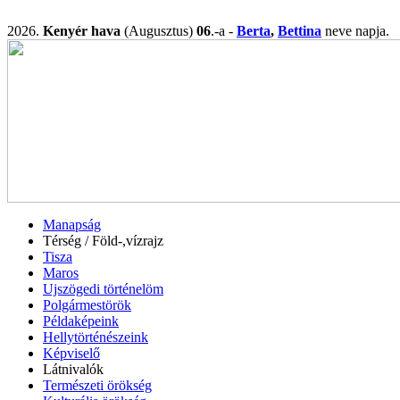
2026.
Kenyér hava
(Augusztus)
06
.-a -
Berta
,
Bettina
neve napj
Manapság
Térség / Föld-,vízrajz
Tisza
Maros
Ujszögedi történelöm
Polgármestörök
Példaképeink
Hellytörténészeink
Képviselő
Látnivalók
Természeti örökség