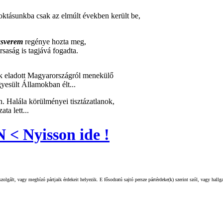
oktásunkba csak az elmúlt években került be,
asverem
regénye hozta meg,
saság is tagjává fogadta.
ak eladott Magyarországról menekülő
esült Államokban élt...
. Halála körülményei tisztázatlanok,
ta lett...
Nyisson ide !
olgált, vagy megbízó pártjaik érdekeit helyezik. E fősodratú sajtó persze pártérdeke(k) szerint szól, vagy hall